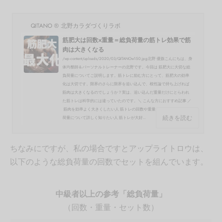
QITANO ® 北野カラダづくりラボ
筋肥大は回数×重量＝総負荷量の筋トレ効果で筋
肉は大きくなる
/wp-content/uploads/2020/03/QITANOw150.jpg北野 優旗こんにちは、身
体均整師＆パーソナルトレーナーの北野です。今回は 筋肥大に大切な総
負荷量についてご説明します。筋トレに励む方にとって、筋肥大の効率
化は大切です。限界のさらに限界を追い込んで、根性論で持ち上げれば
筋肉は大きくなるのでしょうか？実は、追い込んだ重量だけにとらわれ
た筋トレは科学的には違っていたのです。＼ こんな方におすすめ記事 ／
筋肉を効率よく大きくしたい人 筋トレの回数や重量に不安に思う人 総負
続きを読む
荷量について詳しく知りたい人 筋トレが大好...
ちなみにですが、私の場合ですとアップライトロウは、
以下のような総負荷量の回数でセットを組んでいます。
中級者以上の参考「総負荷量」
（回数・重量・セット数）