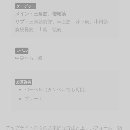
ターゲット
メイン：三角筋、僧帽筋
サブ：
三角筋前部、棘上筋、棘下筋、小円筋、
腕橈骨筋、上腕二頭筋、
レベル
中級から上級
必要器具
バーベル（ダンベルでも可能）
プレート
アップライトロウの基本的な方法と正しいフォーム・効