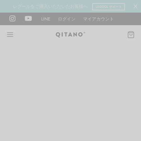
レグールをご購入いただいたお客様へ
LEGOOL サポート
LINE
ログイン
マイアカウント
Back
Back
Back
Back
Back
Back
ANO METHOD ACADEMY
OOL
Y LAB
肉図鑑
ットネス 一覧
イエット
ANO Method Academyとは
式】レグール
図鑑
ーウエイト
エットマインド
eck
タイプ診断（3問）
ールの使い方・効果
レッチ 一覧
ントレーニング
houlder
電子書籍プレゼント
ールの特集
ットネス 一覧
腕
筋トレ
Hand / arm
プラン
ール取扱店募集
ィメイク
ササイズ（有料会員）
hest