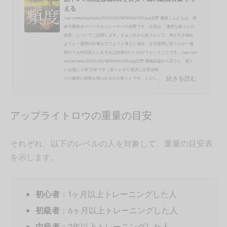
える
/wp-content/uploads/2020/03/QITANOw150.jpg北野 優旗こんにちは、身
体均整師＆パーソナルトレーナーの北野です。今回は 「適切な筋トレの
頻度」についてご説明します。さぁこれから筋トレして、体を引き締め
ようと一週間の計画を立てようと考えた場合、まず疑問に思うのが一週
間のうち何日筋トレをすれば効率がいいのか？ということです。/wp-cont
ent/uploads/2020/03/QITANOw150.jpg北野 優旗結論から言うと、筋ト
レは週に２回でOKです！筋トレやり過ぎに注意頑張ったら、頑張った分
続きを読む
だけ確実に効果を得られるのが筋トレです。しかし...
アップライトロウの重量の目安
それぞれ、以下のレベルの人を対象して、重量の目安表
を示します。
初心者
：1ヶ月以上トレーニングした人
初級者
：6ヶ月以上トレーニングした人
中級者
：2年以上トレーニングした人