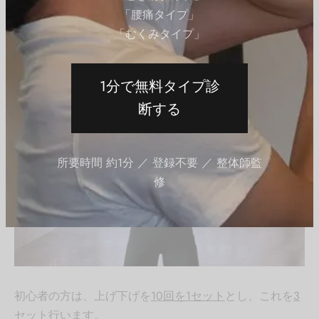
うになるはずです。
「腰痛タイプ」
「むくみタイプ」
回数・セット数・重量
1分で無料タイプ診
断する
所要時間 約1分 ／ 登録不要 ／ 整体師監
修
初心者の方は、上げ下げを
10回を1セット
とし、これを
3
セット
行います。