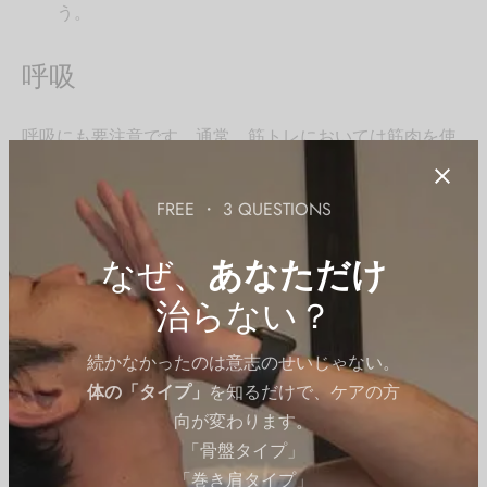
う。
呼吸
呼吸にも要注意です。通常、筋トレにおいては筋肉を使
う時に息を吐き、戻す時に吸うのが呼吸法の原則となっ
ています。
FREE ・ 3 QUESTIONS
しかし、このアップライトロウでは反対に、持ち上げる
なぜ、
あなただけ
時に息を吸い、戻す時に吐きます。
治らない？
理由として、引くトレーニングにおいては、人間の体は
酸素不足に陥ると重量のある器具を持ち上げられませ
続かなかったのは意志のせいじゃない。
ん。
体の「タイプ」
を知るだけで、ケアの方
向が変わります。
それほど呼吸に神経質になる必要はありませんが、最初
「骨盤タイプ」
に意識しておくと、そのまま自然に行うことができるよ
「巻き肩タイプ」