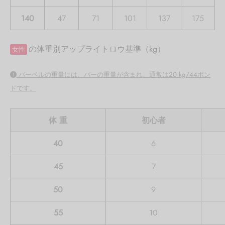
140
47
71
101
137
175
の体重別アップライトロウ基準（kg）
女性
バーベルの重量には、バーの重量が含まれ、通常は20 kg/44ポン
ドです。
体 重
初心者
40
6
45
7
50
9
55
10