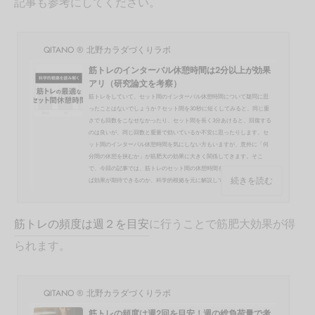
記事も参考にしてください。
QITANO ® 北野カラダづくりラボ
筋トレのインターバル休憩時間は2分以上が効果
アリ（研究論文を考察）
筋トレをしていて、セット間のインターバル休憩時間について疑問に思
ったことはないでしょうか？セット間を30秒に短くしてみると、同じ重
さでも回数をこなせなかったり、セット間を長く3分あけると、回復する
のは良いが、同じ回数と重量で効いているか不安に思ったりします。セ
ット間のインターバル休憩時間を気にしない方もいますが、意外に「何
分間の休憩を挟むか」が筋肥大の効果に大きく関係してきます。そこ
で、今回の記事では、筋トレのセット間の休憩時間をどのくらい空けれ
続きを読む
ば効果が期待できるのか、科学的根拠を元に解説してい...
筋トレの頻度は週２を目安
に行うことで筋肥大効果が得
られます。
QITANO ® 北野カラダづくりラボ
筋トレの頻度は週2回を目安！週の総負荷量で考