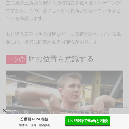
主に肩の三角筋と肩甲骨の僧帽筋を鍛えるトレーニング
ですから、この部分にしっかり負荷がかかっているかど
うかを確認します。
もし違う部分（例えば腕など）に負荷がかかっている場
合には、姿勢に問題がある可能性があります。
肘の位置も意識する
コツ③
1分動画＋LINE相談
LINE登録で動画と相談
整体師・無料・動画あり