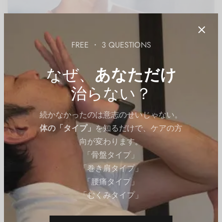
FREE ・ 3 QUESTIONS
なぜ、
あなただけ
治らない？
続かなかったのは意志のせいじゃない。
体の「タイプ」
を知るだけで、ケアの方
向が変わります。
「骨盤タイプ」
有名人の筋肉
「巻き肩タイプ」
【画像有】岩本照の筋肉美に魅了!!理想の体を作る筋ト
「腰痛タイプ」
レのヒントとは
「むくみタイプ」
By
QITANO
on
2024年11月14日