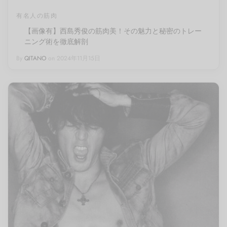
有名人の筋肉
【画像有】西島秀俊の筋肉美！その魅力と秘密のトレー
ニング術を徹底解剖
By
QITANO
on
2024年11月15日