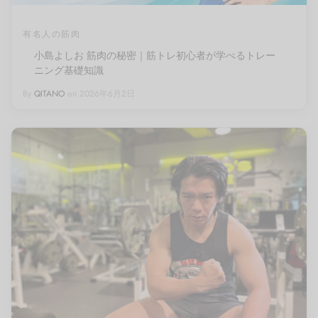
イン
フケア
レッチ（有料会員）
pine
有名人の筋肉
小島よしお 筋肉の秘密｜筋トレ初心者が学べるトレー
ページ
レ
・腰
サージ（有料会員）
Trunk
ニング基礎知識
By
QITANO
on
2026年6月2日
レッチ
（有料会員）
Pelvis
エット
eg
ーツ