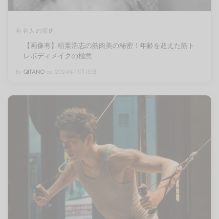
有名人の筋肉
【画像有】稲葉浩志の筋肉美の秘密！年齢を超えた筋ト
レボディメイクの極意
By
QITANO
on
2024年11月15日