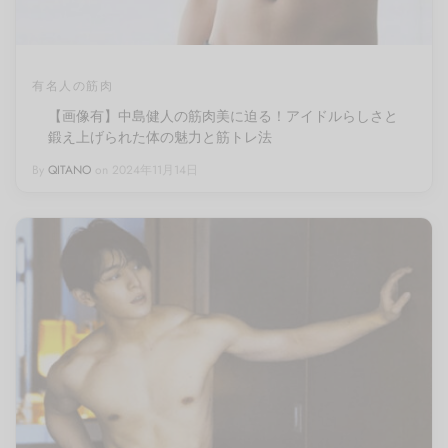
有名人の筋肉
【画像有】中島健人の筋肉美に迫る！アイドルらしさと
鍛え上げられた体の魅力と筋トレ法
By
QITANO
on
2024年11月14日