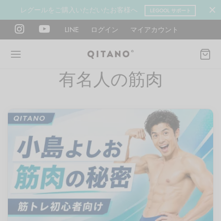
レグールをご購入いただいたお客様へ
LEGOOL サポート
LINE
ログイン
マイアカウント
有名人の筋肉
Back
Back
Back
Back
Back
Back
ANO METHOD ACADEMY
OOL
Y LAB
肉図鑑
ットネス 一覧
イエット
ANO Method Academyとは
式】レグール
図鑑
ーウエイト
エットマインド
eck
タイプ診断（3問）
ールの使い方・効果
レッチ 一覧
ントレーニング
houlder
電子書籍プレゼント
ールの特集
ットネス 一覧
腕
筋トレ
Hand / arm
プラン
ール取扱店募集
ィメイク
ササイズ（有料会員）
hest