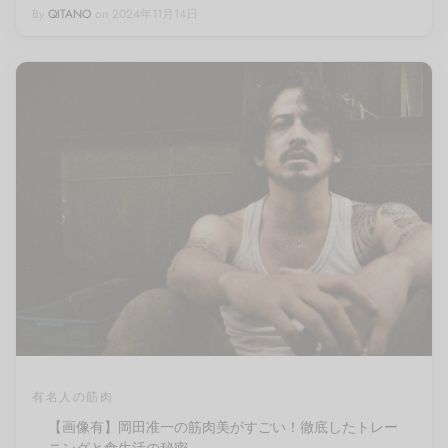
By
QITANO
on
2024年11月14日
有名人の筋肉
【画像有】岡田准一の筋肉美がすごい！徹底したトレー
ニングと食生活の秘密