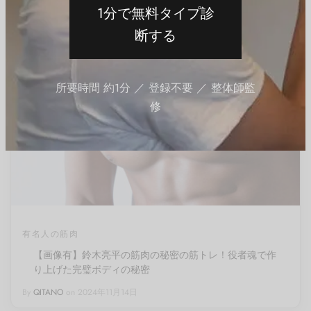
1分で無料タイプ診
断する
所要時間 約1分 ／ 登録不要 ／ 整体師監
修
有名人の筋肉
【画像有】鈴木亮平の筋肉の秘密の筋トレ！役者魂で作
り上げた完璧ボディの秘密
By
QITANO
on
2024年11月14日