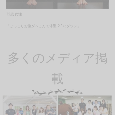
32歳 女性
「ぽっこりお腹がへこんで体重-2.3kgダウン」
多くのメディア掲
載