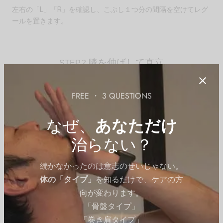
左右の「L」「R」を確認し、こぶし１つ分の間隔を空けてレグ
ールを置きます。
膝を伸ばして直立
STEP.2
FREE ・ 3 QUESTIONS
なぜ、
あなただけ
治らない？
続かなかったのは意志のせいじゃない。
体の「タイプ」
を知るだけで、ケアの方
向が変わります。
「骨盤タイプ」
レグールの上に乗り、膝が曲がらないように直立します。
「巻き肩タイプ」