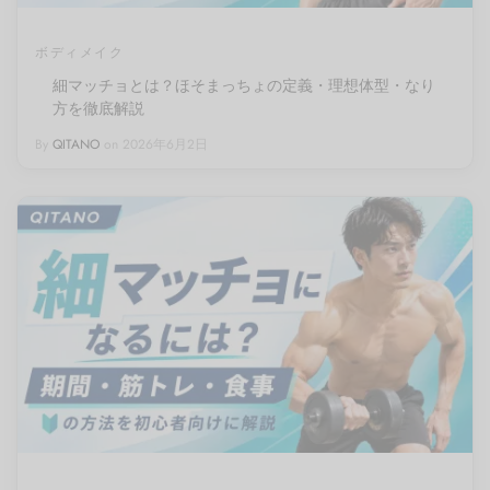
イン
フケア
レッチ（有料会員）
pine
ボディメイク
細マッチョとは？ほそまっちょの定義・理想体型・なり
ページ
レ
・腰
サージ（有料会員）
Trunk
方を徹底解説
By
QITANO
on
2026年6月2日
レッチ
（有料会員）
Pelvis
エット
eg
ーツ