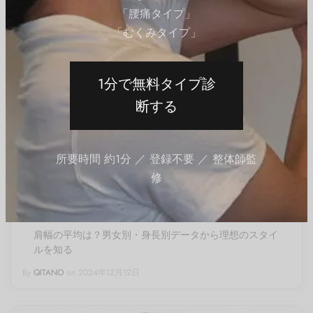
「腰痛タイプ」
「むくみタイプ」
1分で無料タイプ診
断する
所要時間 約1分 ／ 登録不要 ／ 整体師監
修
ボディメイク
肩幅の平均は？男女別・身長別データから理想のスタイ
ルを知る
By
QITANO
on
2024年12月12日