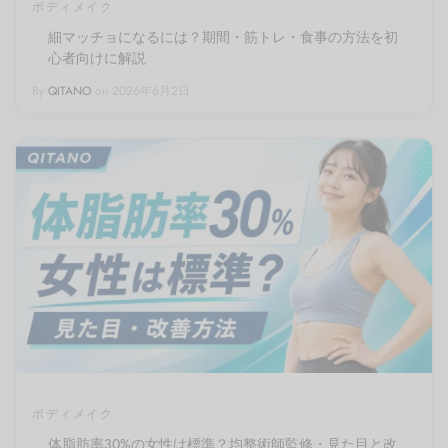
ボディメイク
細マッチョになるには？期間・筋トレ・食事の方法を初
心者向けに解説
By
QITANO
on
2026年6月2日
ボディメイク
体脂肪率30%の女性は標準？均整術師監修・見た目と改