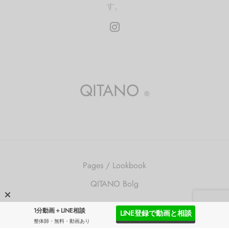
す。
QITANO
®
Pages / Lookbook
QITANO Bolg
©2026 QITANO ®
1分動画＋LINE相談
LINE登録で動画と相談
整体師・無料・動画あり