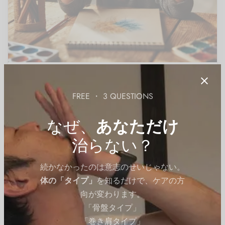
ボディメイク
FREE ・ 3 QUESTIONS
右利きから左利きになる方法！両利きにも挑戦！科学的
に手を鍛えるトレーニング法を紹介
なぜ、
あなただけ
By
QITANO
on
2025年3月11日
治らない？
続かなかったのは意志のせいじゃない。
体の「タイプ」
を知るだけで、ケアの方
向が変わります。
「骨盤タイプ」
「巻き肩タイプ」