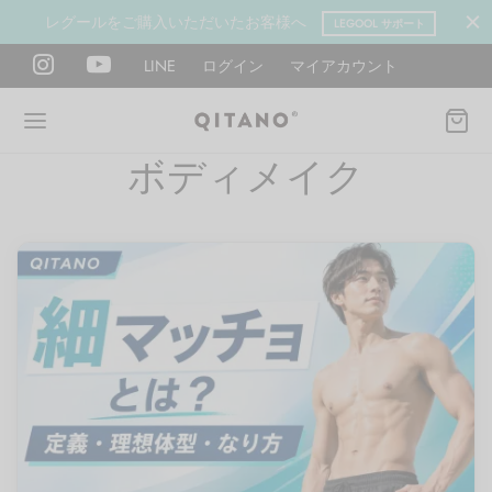
レグールをご購入いただいたお客様へ
LEGOOL サポート
LINE
ログイン
マイアカウント
ボディメイク
Back
Back
Back
Back
Back
Back
ANO METHOD ACADEMY
OOL
Y LAB
肉図鑑
ットネス 一覧
イエット
ANO Method Academyとは
式】レグール
図鑑
ーウエイト
エットマインド
eck
タイプ診断（3問）
ールの使い方・効果
レッチ 一覧
ントレーニング
houlder
電子書籍プレゼント
ールの特集
ットネス 一覧
腕
筋トレ
Hand / arm
プラン
ール取扱店募集
ィメイク
ササイズ（有料会員）
hest