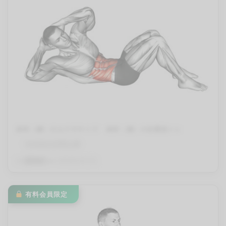
体幹（腰）のエクササイズ
体幹（腰）の自重筋トレ
ツイストクランチ
By
QITANO
on
2024年4月11日
有料会員限定