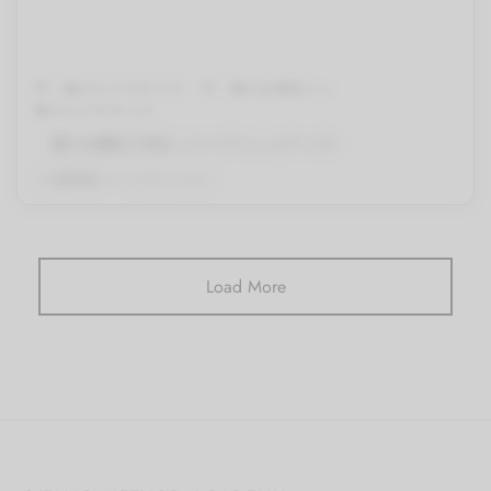
手・腕のエクササイズ
手・腕の自重筋トレ
胸のエクササイズ
膝つき腕立て伏せ（ニープッシュアップ）
By
QITANO
on
2024年1月30日
Load More