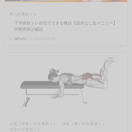
イン
フケア
レッチ（有料会員）
pine
脚の自重筋トレ
下半身筋トレ自宅でできる種目【器具なし全メニュー】
ページ
レ
・腰
サージ（有料会員）
Trunk
均整術師が解説
By
QITANO
on
2026年6月5日
レッチ
（有料会員）
Pelvis
エット
eg
ーツ
お尻（骨盤）の自重筋トレ
体幹（腰）の自重筋トレ
背中の自重筋トレ