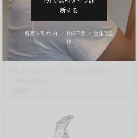
1分で無料タイプ診
断する
有料会員限定
所要時間 約1分 ／ 登録不要 ／ 整体師監
修
体幹（腰）のエクササイズ
体幹（腰）の自重筋トレ
フロントプランク
By
QITANO
on
2024年3月15日