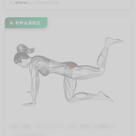
By
QITANO
on
2024年3月13日
有料会員限定
お尻（骨盤）のエクササイズ
お尻（骨盤）の自重筋トレ
ドンキーキック