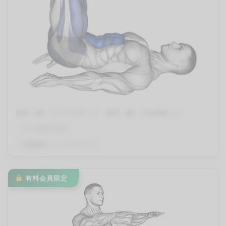
体幹（腰）のエクササイズ
体幹（腰）の自重筋トレ
レッグレイズ
By
QITANO
on
2024年4月17日
有料会員限定