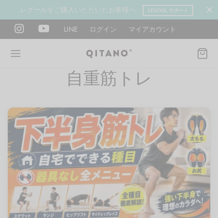
レグールをご購入いただいたお客様へ
LEGOOL サポート
LINE
ログイン
マイアカウント
自重筋トレ
Back
Back
Back
Back
Back
Back
ANO METHOD ACADEMY
OOL
Y LAB
肉図鑑
ットネス 一覧
イエット
ANO Method Academyとは
式】レグール
図鑑
ーウエイト
エットマインド
eck
タイプ診断（3問）
ールの使い方・効果
レッチ 一覧
ントレーニング
houlder
電子書籍プレゼント
ールの特集
ットネス 一覧
腕
筋トレ
Hand / arm
プラン
ール取扱店募集
ィメイク
ササイズ（有料会員）
hest