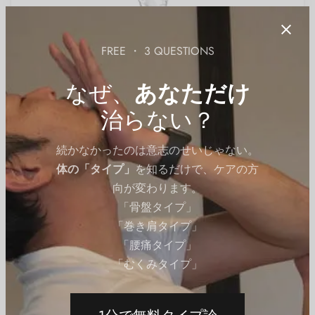
FREE ・ 3 QUESTIONS
なぜ、
あなただけ
治らない？
続かなかったのは意志のせいじゃない。
体の「タイプ」
を知るだけで、ケアの方
向が変わります。
「骨盤タイプ」
「巻き肩タイプ」
「腰痛タイプ」
お尻（骨盤）のエクササイズ
お尻（骨盤）の自重筋トレ
「むくみタイプ」
脚のエクササイズ
チューブスクワット
By
QITANO
on
2024年4月5日