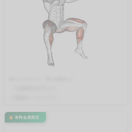
脚のエクササイズ
脚の自重筋トレ
つま先立ちスクワット
By
QITANO
on
2024年4月12日
有料会員限定