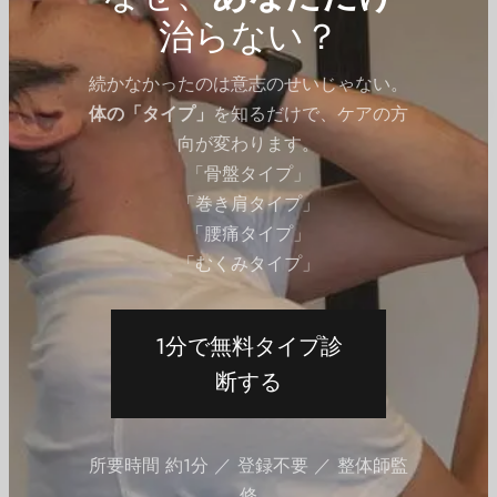
治らない？
エクササイズ（有料会員）
体幹（腰）のエクササイズ
続かなかったのは意志のせいじゃない。
腰に優しい腹筋エクササイズ｜腹直筋、腰
体の「タイプ」
を知るだけで、ケアの方
骨を鍛える
向が変わります。
By
QITANO
on
2021年7月2日
「骨盤タイプ」
「巻き肩タイプ」
「腰痛タイプ」
有料会員限定
「むくみタイプ」
1分で無料タイプ診
断する
所要時間 約1分 ／ 登録不要 ／ 整体師監
修