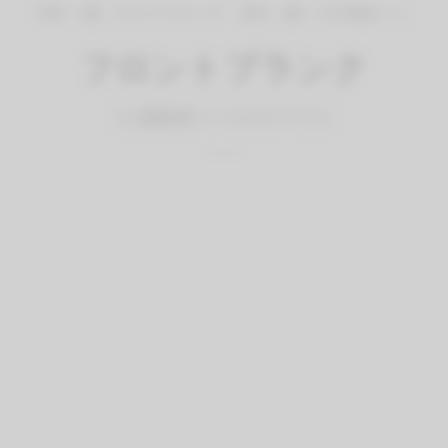
体幹（腰）のエクササイズ
体幹（腰）の自重筋トレ
フロントプランク
By
QITANO
on
2024年3月15日