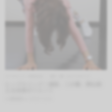
エクササイズ（有料会員）
体幹（腰）のエクササイズ
ヒップスイング｜腹筋、二の腕、脚を鍛
える全身ダイエット
By
QITANO
on
2021年7月16日