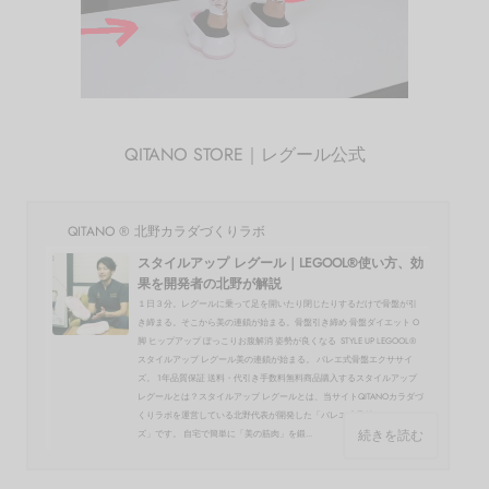
QITANO STORE｜レグール公式
QITANO ® 北野カラダづくりラボ
スタイルアップ レグール｜LEGOOL®使い方、効
果を開発者の北野が解説
１日３分。レグールに乗って足を開いたり閉じたりするだけで骨盤が引
き締まる。そこから美の連鎖が始まる。骨盤引き締め 骨盤ダイエット O
脚 ヒップアップ ぽっこりお腹解消 姿勢が良くなる STYLE UP LEGOOL®
スタイルアップ レグール美の連鎖が始まる。 バレエ式骨盤エクササイ
ズ。 1年品質保証 送料・代引き手数料無料商品購入するスタイルアップ
レグールとは？スタイルアップ レグールとは、当サイトQITANOカラダづ
くりラボを運営している北野代表が開発した「バレエ式骨盤エクササイ
続きを読む
ズ」です。 自宅で簡単に「美の筋肉」を鍛...