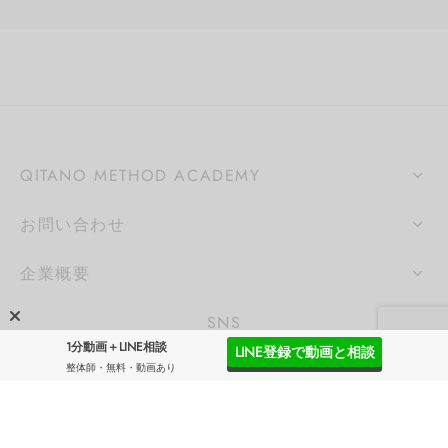
QITANO METHOD ACADEMY
お問い合わせ
企業概要
SNS
1分動画＋LINE相談
LINE登録で動画と相談
SNSを配信しています。フォローよろしくお願いしま
整体師・無料・動画あり
す。