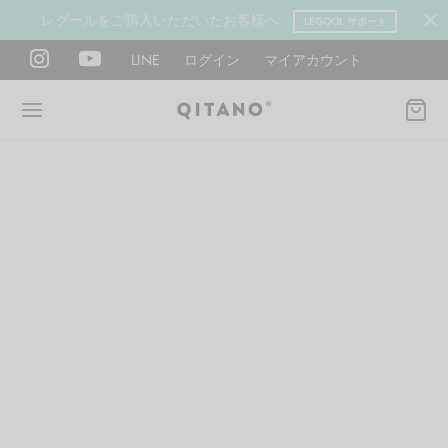
レグールをご購入いただいたお客様へ
LEGOOL サポート
LINE
ログイン
マイアカウント
Back
Back
Back
Back
Back
Back
ANO METHOD ACADEMY
OOL
Y LAB
肉図鑑
ットネス 一覧
イエット
ANO Method Academyとは
式】レグール
図鑑
ーウエイト
エットマインド
eck
タイプ診断（3問）
ールの使い方・効果
レッチ 一覧
ントレーニング
houlder
電子書籍プレゼント
ールの特集
ットネス 一覧
腕
筋トレ
Hand / arm
プラン
ール取扱店募集
ィメイク
ササイズ（有料会員）
hest