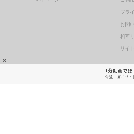
マイページ
ご利
プラ
お問い
相互
サイ
1分動画でほ
骨盤・肩こり・腰
Pages / Lookbook
QITANO Bolg