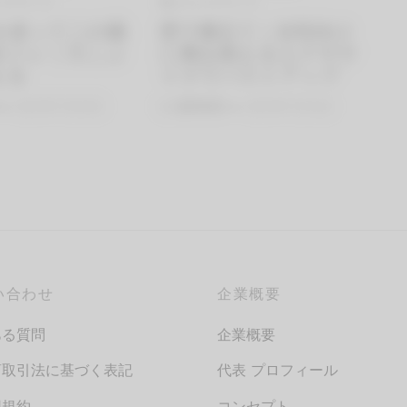
クササイズ
胸のエクササイズ
を使って二の腕
壁で腕立て｜女性向け
めトレ｜力こぶ
に胸を鍛えるエクササ
える
イズでバストアップ
on
2021年7月23日
By
QITANO
on
2021年7月16日
い合わせ
企業概要
ある質問
企業概要
商取引法に基づく表記
代表 プロフィール