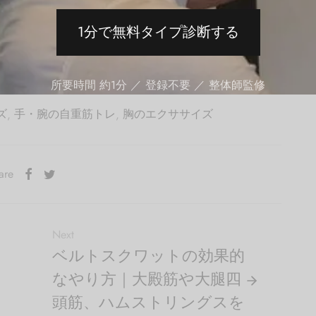
1分で無料タイプ診断する
所要時間 約1分 ／ 登録不要 ／ 整体師監修
ズ
,
手・腕の自重筋トレ
,
胸のエクササイズ
are
Next
ベルトスクワットの効果的
なやり方｜大殿筋や大腿四
頭筋、ハムストリングスを