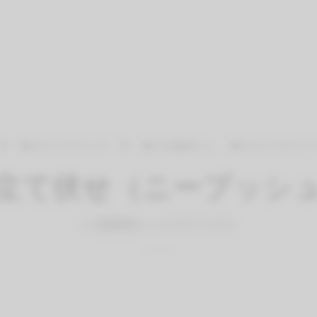
手・腕のエクササイズ
手・腕の自重筋トレ
胸のエクササイ
立て伏せ（ニープッシ
By
QITANO
on
2024年1月30日