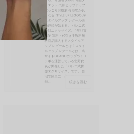
イエット O脚 ヒップアップ
ぽっこりお腹解消 姿勢が良
くなる STYLE UP LEGOOL®
スタイルアップ レグール美
の連鎖が始まる。 バレエ式
骨盤エクササイズ。 1年品質
保証 送料・代引き手数料無
料商品購入するスタイルア
ップ レグールとは？スタイ
ルアップ レグールとは、当
サイトQITANOカラダづくり
ラボを運営している北野代
表が開発した「バレエ式骨
盤エクササイズ」です。 自
宅で簡単に「美の筋肉」を
鍛...
続きを読む