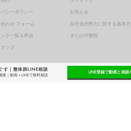
用規約
コンセプト
イバシーポリシー
お知らせ
合わせ フォーム
反社会的勢力に対する基本方
リンク一覧＆申請
きたの均整院
トマップ
ぐす｜整体師LINE相談
LINE登録で動画と相談
痛｜動画＋LINEで無料相談
QITANO
®