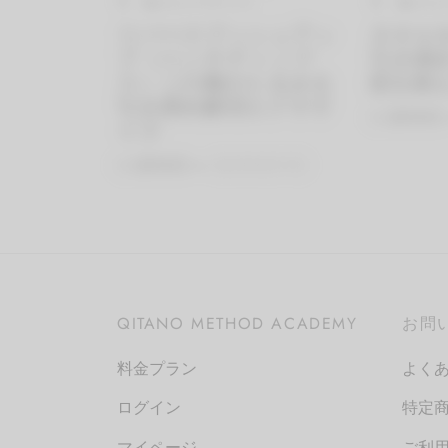
手・腕のエクササイズ
手・腕のエ
リバースプッシュアッ
タオル
プ（ベンチディップ
引き締
ス）二の腕のたるみを
筋を鍛
引き締め解消エクササ
By
QITANO
イズ
By
QITANO
on
2021年8月17日
QITANO METHOD ACADEMY
お問
料金プラン
よく
ログイン
特定