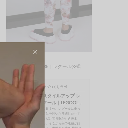
QITANO STORE｜レグール公式
QITANO ® 北野カラダづくりラボ
スタイルアップ レ
グール｜LEGOOL®
使い方、効果を開
１日３分。レグールに乗っ
て足を開いたり閉じたりす
発者の北野が解説
るだけで骨盤が引き締ま
る。そこから美の連鎖が始
まる。骨盤引き締め 骨盤ダ