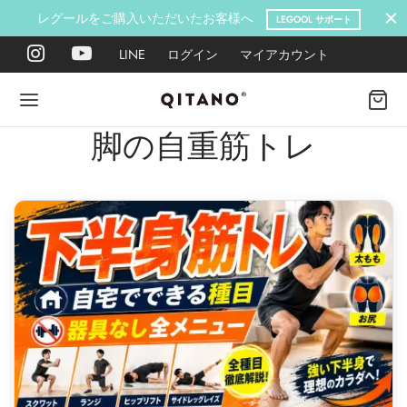
レグールをご購入いただいたお客様へ
LEGOOL サポート
LINE
ログイン
マイアカウント
脚の自重筋トレ
Back
Back
Back
Back
Back
Back
ANO METHOD ACADEMY
OOL
Y LAB
肉図鑑
ットネス 一覧
イエット
ANO Method Academyとは
式】レグール
図鑑
ーウエイト
エットマインド
eck
タイプ診断（3問）
ールの使い方・効果
レッチ 一覧
ントレーニング
houlder
電子書籍プレゼント
ールの特集
ットネス 一覧
腕
筋トレ
Hand / arm
プラン
ール取扱店募集
ィメイク
ササイズ（有料会員）
hest