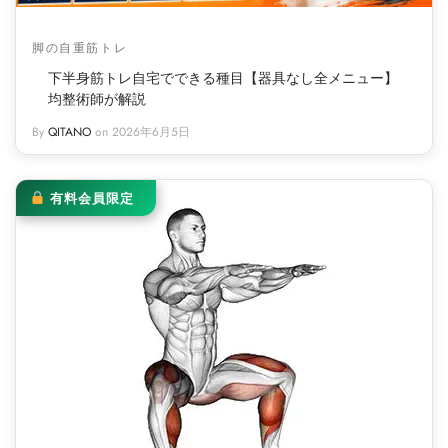
イン
フケア
レッチ（有料会員）
pine
脚の自重筋トレ
下半身筋トレ自宅でできる種目【器具なし全メニュー】
ページ
レ
・腰
サージ（有料会員）
Trunk
均整術師が解説
By
QITANO
on
2026年6月5日
レッチ
（有料会員）
Pelvis
エット
eg
有料会員限定
ーツ