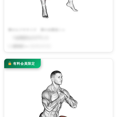
脚のエクササイズ
脚の自重筋トレ
つま先立ちスクワット
By
QITANO
on
2024年4月12日
有料会員限定