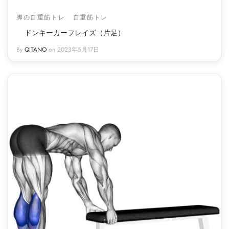
脚の自重筋トレ
自重筋トレ
ドンキーカーフレイズ（片足）
By
QITANO
on
2023年5月17日