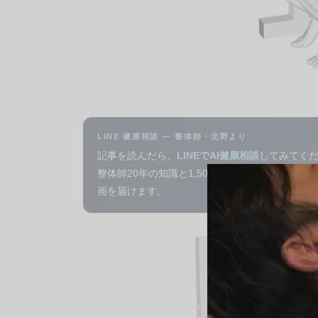
LINE 健康相談 — 整体師・北野より
記事を読んだら、
LINEでAI健康相談
してみてく
整体師20年の知識と1,500本以上の動画から、
画を届けます。