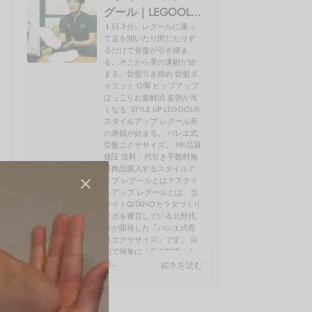
グール｜LEGOOL®
使い方、効果を開
１日３分。レグールに乗っ
て足を開いたり閉じたりす
発者の北野が解説
るだけで骨盤が引き締ま
る。そこから美の連鎖が始
まる。骨盤引き締め 骨盤ダ
イエット O脚 ヒップアップ
ぽっこりお腹解消 姿勢が良
くなる STYLE UP LEGOOL®
スタイルアップ レグール美
の連鎖が始まる。 バレエ式
骨盤エクササイズ。 1年品質
保証 送料・代引き手数料無
料商品購入するスタイルア
ップ レグールとは？スタイ
ルアップ レグールとは、当
サイトQITANOカラダづくり
ラボを運営している北野代
表が開発した「バレエ式骨
盤エクササイズ」です。 自
宅で簡単に「美の筋肉」を
鍛...
続きを読む