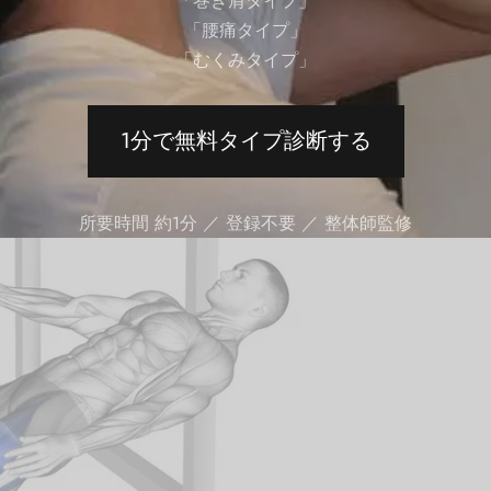
「巻き肩タイプ」
「腰痛タイプ」
「むくみタイプ」
1分で無料タイプ診断する
所要時間 約1分 ／ 登録不要 ／ 整体師監修