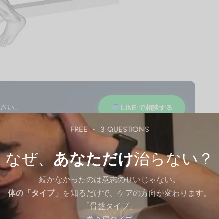
ださい。
LINE で相談する
あなたの悩みに合うセルフケア動
FREE ・ 3 QUESTIONS
月1回無料 ・ 友達追加で今すぐ
なぜ、
あなただけ
治らない？
続かなかったのは意志のせいじゃない。
体の「タイプ」
を知るだけで、ケアの方向が変わります。
「骨盤タイプ」