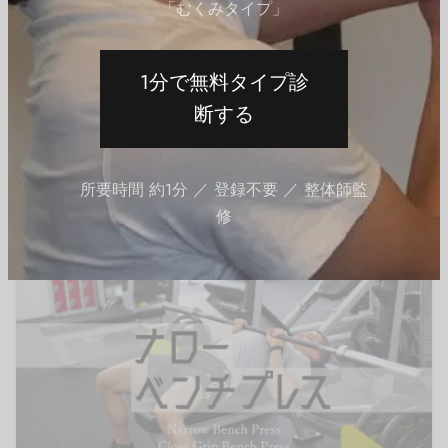
「むくみタイプ」
1分で無料タイプ診
断する
背中の筋トレ
プルオーバーの効果的なやり方｜大胸筋と広背筋を鍛え
るトレーニング
所要時間 約1分 ／ 登録不要 ／ 整体師監
By
QITANO
on
2023年11月15日
修