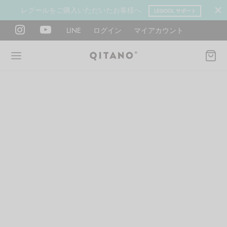
レグールをご購入いただいたお客様へ
LEGOOL サポート
LINE
ログイン
マイアカウント
Back
Back
Back
Back
Back
Back
ANO METHOD ACADEMY
OOL
Y LAB
肉図鑑
ットネス 一覧
イエット
ANO Method Academyとは
式】レグール
図鑑
ーウエイト
エットマインド
eck
タイプ診断（3問）
ールの使い方・効果
レッチ 一覧
ントレーニング
houlder
電子書籍プレゼント
ールの特集
ットネス 一覧
腕
筋トレ
Hand / arm
プラン
ール取扱店募集
ィメイク
ササイズ（有料会員）
hest