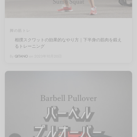
脚の筋トレ
相撲スクワットの効果的なやり方｜下半身の筋肉を鍛え
るトレーニング
By
QITANO
on
2023年10月20日