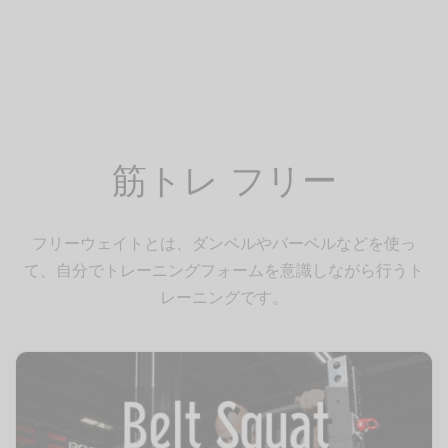
イン
フケア
レッチ（有料会員）
pine
ページ
レ
・腰
サージ（有料会員）
Trunk
レッチ
（有料会員）
Pelvis
筋トレ フリー
エット
eg
フリーウェイトとは、ダンベルやバーベルなどを使っ
て、自分でトレーニングフォームを意識しながら行うト
ーツ
レーニングです。