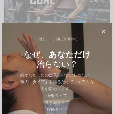
FREE ・ 3 QUESTIONS
手・腕の筋トレ
プリチャーカールの効果的なやり方｜力こぶの上腕二頭
なぜ、
あなただけ
筋を鍛えるトレーニング
治らない？
By
QITANO
on
2023年11月16日
続かなかったのは意志のせいじゃない。
体の「タイプ」
を知るだけで、ケアの方
向が変わります。
「骨盤タイプ」
「巻き肩タイプ」
「腰痛タイプ」