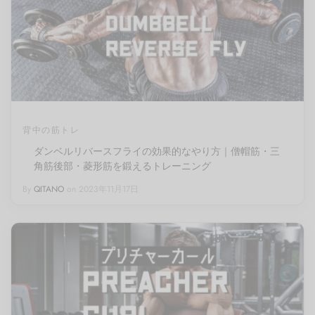
背中の筋トレ
ダンベルリバースフライの効果的なやり方｜僧帽筋・三
角筋後部・菱形筋を鍛えるトレーニング
By
QITANO
on
2023年11月17日