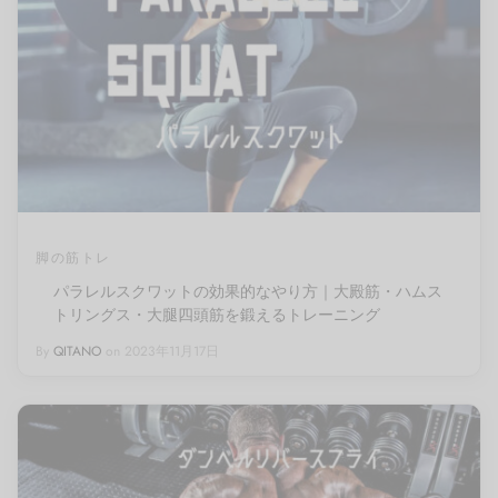
脚の筋トレ
パラレルスクワットの効果的なやり方｜大殿筋・ハムス
トリングス・大腿四頭筋を鍛えるトレーニング
By
QITANO
on
2023年11月17日