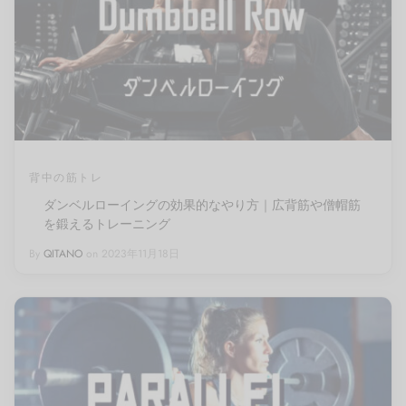
背中の筋トレ
ダンベルローイングの効果的なやり方｜広背筋や僧帽筋
を鍛えるトレーニング
By
QITANO
on
2023年11月18日