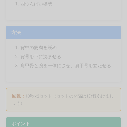
四つんばい姿勢
方法
背中の筋肉を緩め
背骨を下に沈ませる
肩甲骨と腕を一体にさせ、肩甲骨を立たせる
回数：
10秒×2セット（セットの間隔は1分程あけまし
ょう）
ポイント