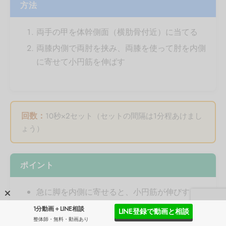
方法
両手の甲を体幹側面（横肋骨付近）に当てる
両膝内側で両肘を挟み、両膝を使って肘を内側
に寄せて小円筋を伸ばす
回数：
10秒×2セット（セットの間隔は1分程あけまし
ょう）
ポイント
急に脚を内側に寄せると、小円筋が伸びすぎて
しまうのでゆっくり痛みのない程度で伸ばしま
1分動画＋LINE相談
LINE登録で動画と相談
しょう。
整体師・無料・動画あり