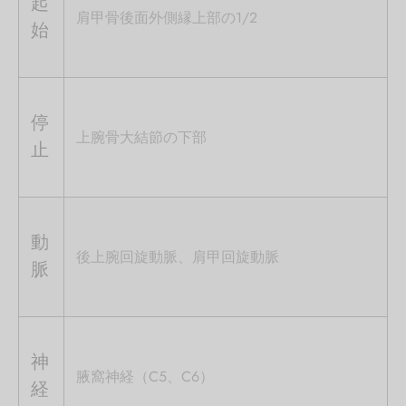
起
肩甲骨後面外側縁上部の1/2
始
停
上腕骨大結節の下部
止
動
後上腕回旋動脈、肩甲回旋動脈
脈
神
腋窩神経（C5、C6）
経