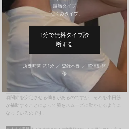
「腰痛タイプ」
「むくみタイプ」
1分で無料タイプ診
肩の外旋動作では小円筋の他に、
僧帽筋
、
棘下筋
、
断する
三角筋
なども連動して肩の外旋動作を行います。
※参考：Muscle Premium – Visible Body
所要時間 約1分 ／ 登録不要 ／ 整体師監
また、小円筋には
棘下筋
の働きを補助する役割もありま
修
す。
棘下筋
とは、肩を外側にねじる時や腕を持ち上げる時に
肩関節を安定させる働きがあるのですが、それを小円筋
が補助することによって腕をスムーズに動かせるように
なっているのです。