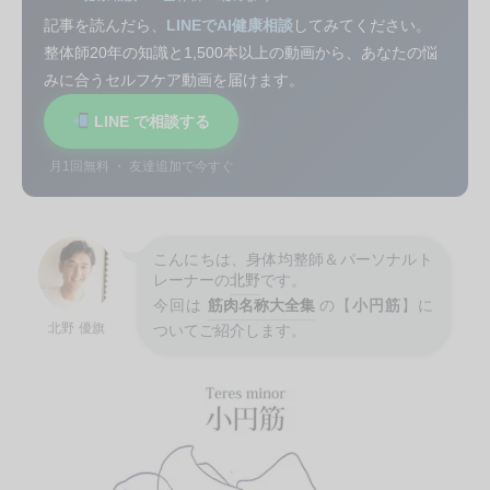
記事を読んだら、
LINEでAI健康相談
してみてください。
整体師20年の知識と1,500本以上の動画から、あなたの悩
みに合うセルフケア動画を届けます。
LINE で相談する
月1回無料 ・ 友達追加で今すぐ
こんにちは、身体均整師＆パーソナルト
レーナーの
北野
です。
今回は
筋肉名称大全集
の【
小円筋
】に
北野 優旗
ついてご紹介します。