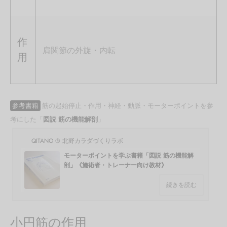
作
肩関節の外旋・内転
用
参考書籍
筋の起始停止・作用・神経・動脈・モーターポイントを参
考にした「
図説 筋の機能解剖
」
QITANO ® 北野カラダづくりラボ
モーターポイントを学ぶ書籍「図説 筋の機能解
剖」《施術者・トレーナー向け教材》
続きを読む
小円筋の作用