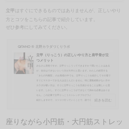
立甲
はすぐにできるものではありませんが、正しいやり
方とコツをこちらの記事で紹介しています。
ぜひ参考にしてみてください。
QITANO ® 北野カラダづくりラボ
立甲（りっこう）の正しいやり方と肩甲骨が立
つメリット
みなさん突然ですが、立甲りっこうってできますか？聞いたことはある
が、自分はできないという方が大半だと思います。わたしの経営する
「きたの均整院 」のお客様の中でも、立甲りっこうを紹介してその場で
すぐにマスターできる人はほとんどいません。特に運動経験がない方や
カラダが硬い方は、すぐに立甲りっこうを完成させることは難しいと思
います。しかし、すぐに立甲りっこうができなくて諦める必要はありま
せん。この記事で立甲りっこうストレッチプログラム、やり方のコツを
続きを読む
紹介しますので、コツコツ行っていくことで、誰でも立...
座りながら小円筋・大円筋ストレッ