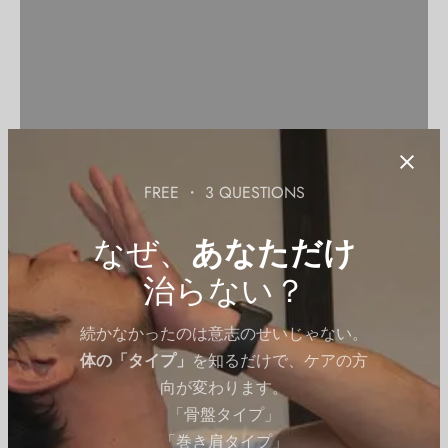
FREE ・ 3 QUESTIONS
なぜ、
あなただけ
治らない？
続かなかったのは意志のせいじゃない。
体の「タイプ」
を知るだけで、ケアの方
向が変わります。
「骨盤タイプ」
「巻き肩タイプ」