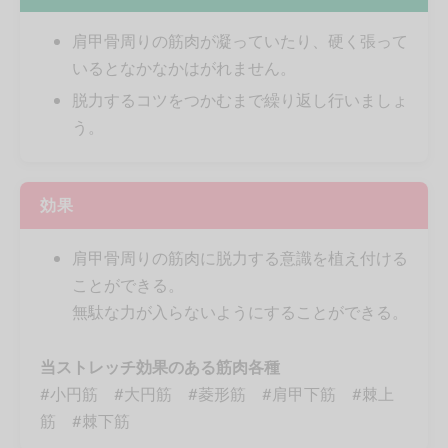
肩甲骨周りの筋肉が凝っていたり、硬く張って
いるとなかなかはがれません。
脱力するコツをつかむまで繰り返し行いましょ
う。
効果
肩甲骨周りの筋肉に脱力する意識を植え付ける
ことができる。
無駄な力が入らないようにすることができる。
当ストレッチ効果のある筋肉各種
#小円筋 #大円筋 #菱形筋 #肩甲下筋 #棘上
筋 #棘下筋