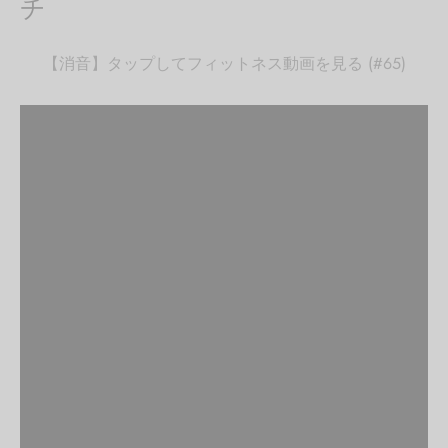
チ
【消音】タップしてフィットネス動画を見る (#65)