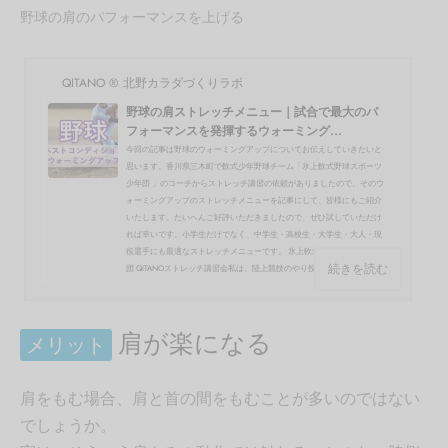
野球の肩のパフォーマンスを上げる
QITANO ® 北野カラダづくりラボ
野球の肩ストレッチメニュー｜試合で最大のパ
フォーマンスを発揮するウォーミング...
今回の記事は野球のウォーミングアップについてお伝えしていきたいと
思います。香川県三木町で軟式少年野球チーム「氷上軟式野球スポーツ
少年団 」のコーチからストレッチ講習の依頼がありましたので、そのウ
ォーミングアップのストレッチメニューを記事にして、皆様にもご紹介
いたします。たいへんご好評いただきましたので、ぜひ試していただけ
れば幸いです。小学生だけでなく、中学生・高校生・大学生・大人・現
役選手にも最適なストレッチメニューです。 氷上軟式野球スポーツ少年
続きを読む
団 QITANOストレッチ講習会私は、陸上競技のやり投...
肩が楽になる
メリット
肩をもむ場合、肩と首の間をもむことが多いのではない
でしょうか。