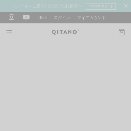
レグールをご購入いただいたお客様へ
LEGOOL サポート
LINE
ログイン
マイアカウント
Back
Back
Back
Back
Back
Back
ANO METHOD ACADEMY
OOL
Y LAB
肉図鑑
ットネス 一覧
イエット
ANO Method Academyとは
式】レグール
図鑑
ーウエイト
エットマインド
eck
タイプ診断（3問）
ールの使い方・効果
レッチ 一覧
ントレーニング
houlder
電子書籍プレゼント
ールの特集
ットネス 一覧
腕
筋トレ
Hand / arm
プラン
ール取扱店募集
ィメイク
ササイズ（有料会員）
hest