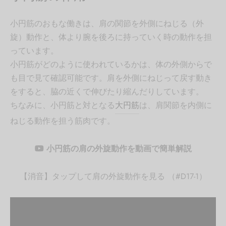
小円筋のおもな働きは、肩の関節を外側にねじる（外
旋）動作と、体より腕を後ろに持っていく時の動作を担
っています。
小円筋がどのように使われているかは、体の外側からで
も目で見て確認可能です。肩を外側にねじって戻す動き
をすると、脇の近くで伸びたり縮んだりしています。
ちなみに、小円筋と対となる
大円筋
は、肩関節を内側に
ねじる動作を担う筋肉です。
小円筋の肩の外旋動作を動画で簡単解説
【消音】タップして肩の外旋動作を見る （#D17-1）