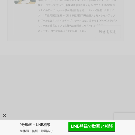
き締まる。そこから美の連鎖が始まる。骨盤引き締め 骨盤ダイエット O
脚 ヒップアップ ぽっこりお腹解消 姿勢が良くなる STYLE UP LEGOOL®
スタイルアップ レグール美の連鎖が始まる。 バレエ式骨盤エクササイ
ズ。 1年品質保証 送料・代引き手数料無料商品購入するスタイルアップ
レグールとは？スタイルアップ レグールとは、当サイトQITANOカラダづ
くりラボを運営している北野代表が開発した「バレエ式骨盤エクササイ
続きを読む
ズ」です。 自宅で簡単に「美の筋肉」を鍛...
1分動画＋LINE相談
LINE登録で動画と相談
整体師・無料・動画あり