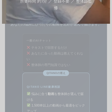
所要時間 約1分 ／ 登録不要 ／ 整体師監
テキストで答えるだけのAIとは違います。
修
整体師20年分の知識と1,500本以上の動画ライブラリか
ら、
あなたの悩みにぴったりの動画を北野が選んで届けます。
一般のAIチャット
テキストで回答するだけ
あなたに合った動画は教えてくれな
い
整体師の専門知識ではない
QITANOの答え
QITANO LINE健康相談
悩みに合う
動画
を整体師が選んで届
ける
1,500本以上の動画から最適をピック
アップ