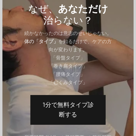
なぜ、
あなただけ
QITANO ® 北野カラダづくりラボ
治らない？
ライイングレッグカール｜ハムストリングスを
鍛える
姿勢 おもりをセットしたら、うつ伏せの姿勢でマシンに乗ります。この
続かなかったのは意志のせいじゃない。
時、マットの中央にある山なりの部分は腰の位置に合わせ、後ろ端は膝
にぴったり合うよう調整しましょう。 また、カールはくるぶし部分にフ
体の「タイプ」
を知るだけで、ケアの方
ィットするようセットします。 両腕はマシン前方に付属しているバーを
向が変わります。
しっかりと握ります。顔は自然に前を向くようにしていれば大丈夫で
す。方法 上半身はしっかりと固定した状態で、膝を曲げてカールを臀部
「骨盤タイプ」
へゆっくりとひきつけていきます。 これ以上上がらないポイントまでひ
きつけたら、再びゆっくりと足を下ろしていきまし...
「巻き肩タイプ」
「腰痛タイプ」
「むくみタイプ」
#lying-leg-curl
1分で無料タイプ診
LINE 健康相談 — 他のAIと、ここが違う
断する
読んだあとは、
整体師のAIに相談してみましょう