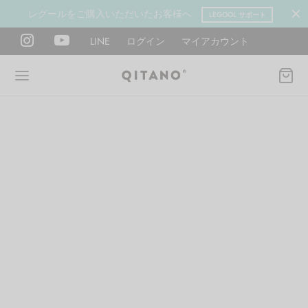
レグールをご購入いただいたお客様へ
LEGOOL サポート
LINE
ログイン
マイアカウント
Back
Back
Back
Back
Back
Back
ANO METHOD ACADEMY
OOL
Y LAB
肉図鑑
ットネス 一覧
イエット
ANO Method Academyとは
式】レグール
図鑑
ーウエイト
エットマインド
eck
タイプ診断（3問）
ールの使い方・効果
レッチ 一覧
ントレーニング
houlder
電子書籍プレゼント
ールの特集
ットネス 一覧
腕
筋トレ
Hand / arm
プラン
ール取扱店募集
ィメイク
ササイズ（有料会員）
hest