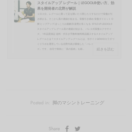
スタイルアップ レグール｜LEGOOL®使い方、効
果を開発者の北野が解説
１日３分。レグールに乗って足を開いたり閉じたりするだけで骨盤が引
き締まる。そこから美の連鎖が始まる。骨盤引き締め 骨盤ダイエット O
脚 ヒップアップ ぽっこりお腹解消 姿勢が良くなる STYLE UP LEGOOL®
スタイルアップ レグール美の連鎖が始まる。 バレエ式骨盤エクササイ
ズ。 1年品質保証 送料・代引き手数料無料商品購入するスタイルアップ
レグールとは？スタイルアップ レグールとは、当サイトQITANOカラダづ
くりラボを運営している北野代表が開発した「バレエ式骨盤エクササイ
続きを読む
ズ」です。 自宅で簡単に「美の筋肉」を鍛...
Posted in:
脚のマシントレーニング
Share