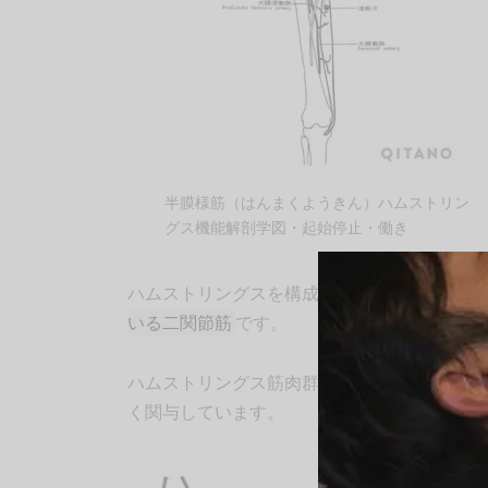
半膜様筋（はんまくようきん）ハムストリン
グス機能解剖学図・起始停止・働き
ハムストリングスを構成している筋肉群の一
いる二関節筋
です。
ハムストリングス筋肉群の中でも特に膝周辺
く関与しています。