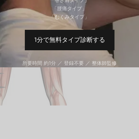
「巻き肩タイプ」
「腰痛タイプ」
「むくみタイプ」
1分で無料タイプ診断する
所要時間 約1分 ／ 登録不要 ／ 整体師監修