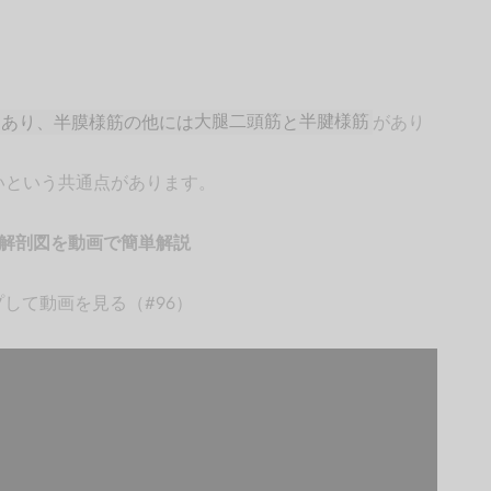
つあり、半膜様筋の他には
大腿二頭筋
と
半腱様筋
があり
いという共通点があります。
解剖図を動画で簡単解説
して動画を見る（#96）