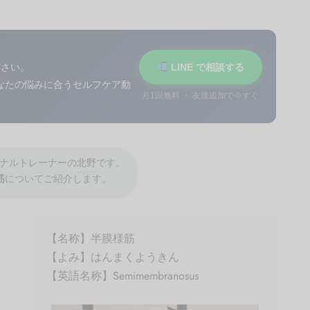
ださい。
LINE で相談する
あなたの悩みに合うセルフケア動
月1回無料 ・ 友達追加で今すぐ
ナルトレーナーの
北野
です。
筋
についてご紹介します。
【名称】半膜様筋
【よみ】はんまくようきん
【英語名称】Semimembranosus