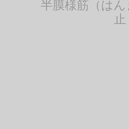
半膜様筋（はん
止