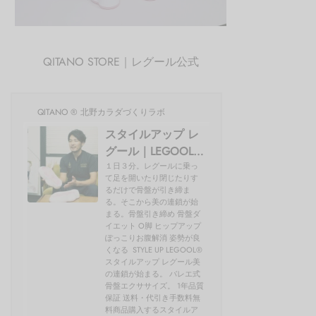
QITANO STORE｜レグール公式
QITANO ® 北野カラダづくりラボ
スタイルアップ レ
グール｜LEGOOL®
使い方、効果を開
１日３分。レグールに乗っ
て足を開いたり閉じたりす
発者の北野が解説
るだけで骨盤が引き締ま
る。そこから美の連鎖が始
まる。骨盤引き締め 骨盤ダ
イエット O脚 ヒップアップ
ぽっこりお腹解消 姿勢が良
くなる STYLE UP LEGOOL®
スタイルアップ レグール美
の連鎖が始まる。 バレエ式
骨盤エクササイズ。 1年品質
保証 送料・代引き手数料無
料商品購入するスタイルア