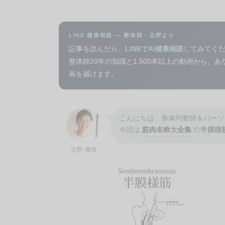
LINE 健康相談 — 整体師・北野より
記事を読んだら、
LINEでAI健康相談
してみてく
整体師20年の知識と1,500本以上の動画から、
画を届けます。
こんにちは、身体均整師＆パーソ
今回は
筋肉名称大全集
の
半膜様
北野 優旗