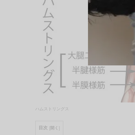
ハムストリングス
目次
[
開く
]