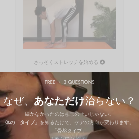
さっそくストレッチを始める
FREE ・ 3 QUESTIONS
つである
半膜様筋は、膝関節から股関節にかけて伸びて
なぜ、
あなただけ
治らない？
にかけて裾広がりの形をしていて、膝の関節運動に大き
続かなかったのは意志のせいじゃない。
体の「タイプ」
を知るだけで、ケアの方向が変わります。
「骨盤タイプ」