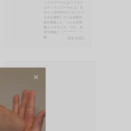
ップ レグールとは？スタイ
ルアップ レグールとは、当
サイトQITANOカラダづくり
ラボを運営している北野代
表が開発した「バレエ式骨
盤エクササイズ」です。 自
宅で簡単に「美の筋肉」を
鍛...
続きを読む