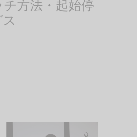
ッチ方法・起始停
グス