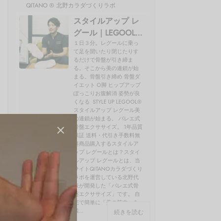
QITANO ® 北野カラダづくりラボ
スタイルアップ レ
グール｜LEGOOL®
使い方、効果を開
１日３分。レグールに乗っ
て足を開いたり閉じたりす
発者の北野が解説
るだけで骨盤が引き締ま
る。そこから美の連鎖が始
まる。骨盤引き締め 骨盤ダ
イエット O脚 ヒップアップ
ぽっこりお腹解消 姿勢が良
くなる STYLE UP LEGOOL®
スタイルアップ レグール美
の連鎖が始まる。 バレエ式
骨盤エクササイズ。 1年品質
保証 送料・代引き手数料無
料商品購入するスタイルア
ップ レグールとは？スタイ
ルアップ レグールとは、当
サイトQITANOカラダづくり
ラボを運営している北野代
表が開発した「バレエ式骨
盤エクササイズ」です。 自
宅で簡単に「美の筋肉」を
鍛...
続きを読む