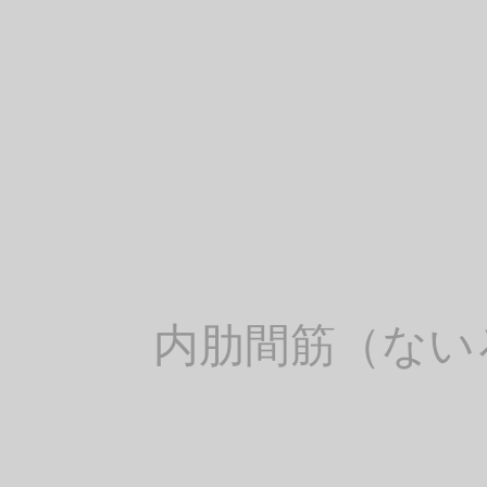
内肋間筋（ない