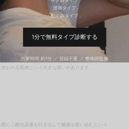
「巻き肩タイプ」
「腰痛タイプ」
さっそくストレッチを始める
「むくみタイプ」
群と呼ばれていますが、その一つに内肋間筋がありま
1分で無料タイプ診断する
が、すぐ隣にある
外肋間筋
が息を吸うときに使われる筋
所要時間 約1分 ／ 登録不要 ／ 整体師監修
に使われる筋肉という大きな違いがあります。
る際に二酸化炭素を吐き出して酸素を吸い込むという