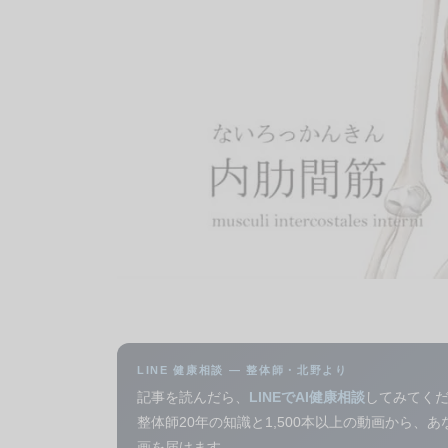
LINE 健康相談 — 整体師・北野より
記事を読んだら、
LINEでAI健康相談
してみてく
整体師20年の知識と1,500本以上の動画から、
画を届けます。