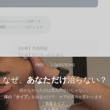
ナルトレーナーの
北野
です。
間筋
】についてご紹介します。
【名称】内肋間筋
【よみ】ないろっかんきん
【英語名称】Internal intercostal muscles
FREE ・ 3 QUESTIONS
なぜ、
あなただけ
治らない？
続かなかったのは意志のせいじゃない。
体の「タイプ」
を知るだけで、ケアの方向が変わります。
「骨盤タイプ」