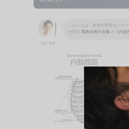
こんにちは、身体均整師＆パーソ
今回は
筋肉名称大全集
の【
内肋
北野 優旗