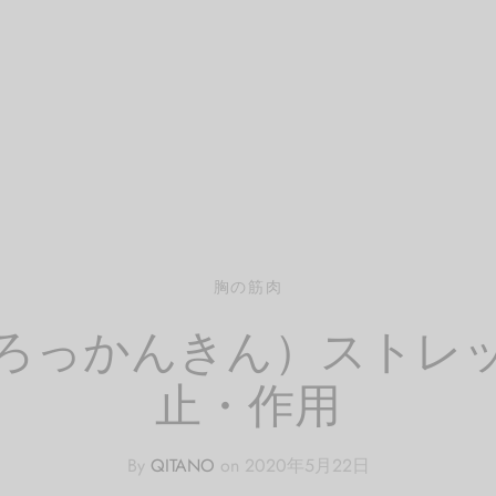
胸の筋肉
ろっかんきん）ストレ
止・作用
By
QITANO
on
2020年5月22日