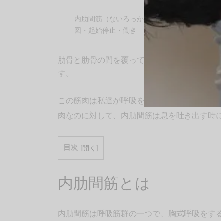
内肋間筋（ないろっかんきん）機能解剖学
図・起始停止・働き
肋骨と肋骨の間を覆っている筋肉は、肋間筋
す。
この筋肉は私達が呼吸をする際に使われます
肉なのに対して、内肋間筋は息を吐き出す時
目次
[
開く
]
内肋間筋とは
内肋間筋は呼吸筋群の一つで、胸式呼吸をす