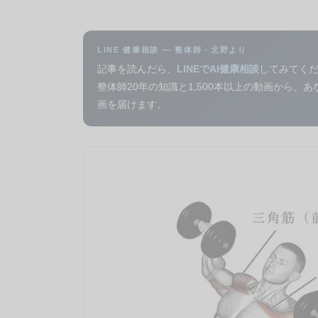
LINE 健康相談 — 整体師・北野より
記事を読んだら、
LINEでAI健康相談
してみてく
整体師20年の知識と1,500本以上の動画から、
画を届けます。