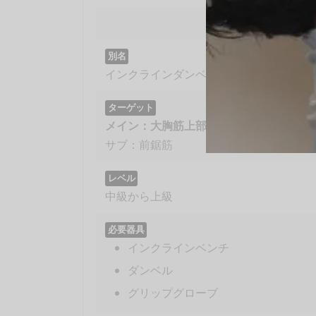
別名
インクラインダンベルベンチプレス（Incline Dum
ターゲット
メイン：大胸筋上部、三角筋前部、上腕
サブ：前鋸筋
レベル
中級から上級
必要器具
インクラインベンチ
ダンベル
グリップグローブ