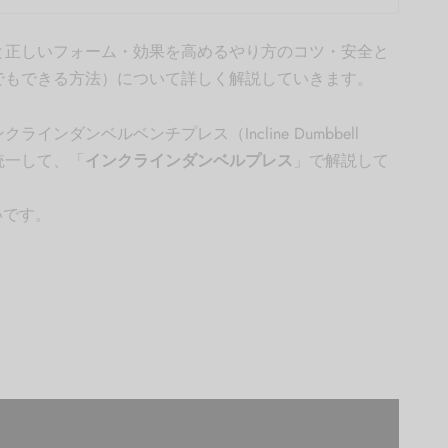
と正しいフォーム・効果を高めるやり方のコツ・安全と
でもできる方法）について詳しく解説していきます。
ンダンベルベンチプレス（Incline Dumbbell
を統一して、「
インクラインダンベルプレス
」で解説して
いです。