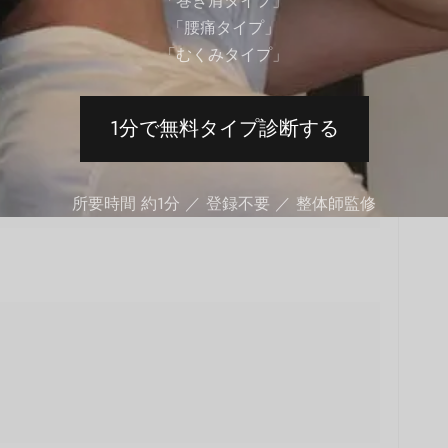
「巻き肩タイプ」
「腰痛タイプ」
【概要】
「むくみタイプ」
bbell Bench Press）
1分で無料タイプ診断する
三頭筋
所要時間 約1分 ／ 登録不要 ／ 整体師監修