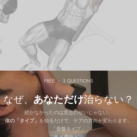
FREE ・ 3 QUESTIONS
なぜ、
あなただけ
治らない？
続かなかったのは意志のせいじゃない。
インダンベルプレス
体の「タイプ」
を知るだけで、ケアの方向が変わります。
e dumbbell press
「骨盤タイプ」