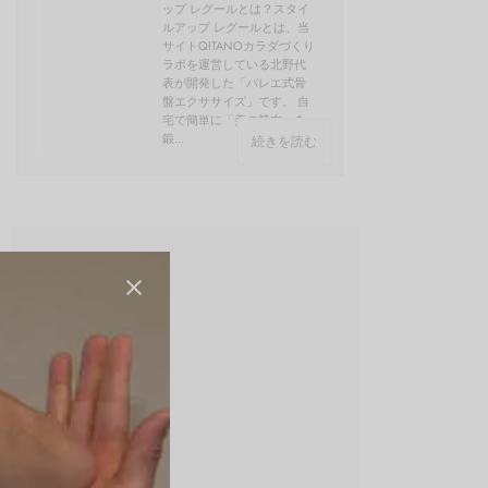
ップ レグールとは？スタイ
ルアップ レグールとは、当
サイトQITANOカラダづくり
ラボを運営している北野代
表が開発した「バレエ式骨
盤エクササイズ」です。 自
宅で簡単に「美の筋肉」を
鍛...
続きを読む