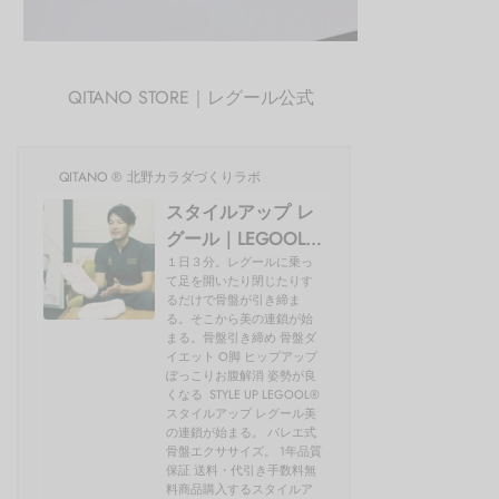
QITANO STORE｜レグール公式
QITANO ® 北野カラダづくりラボ
スタイルアップ レ
グール｜LEGOOL®
使い方、効果を開
１日３分。レグールに乗っ
て足を開いたり閉じたりす
発者の北野が解説
るだけで骨盤が引き締ま
る。そこから美の連鎖が始
まる。骨盤引き締め 骨盤ダ
イエット O脚 ヒップアップ
ぽっこりお腹解消 姿勢が良
くなる STYLE UP LEGOOL®
スタイルアップ レグール美
の連鎖が始まる。 バレエ式
骨盤エクササイズ。 1年品質
保証 送料・代引き手数料無
料商品購入するスタイルア