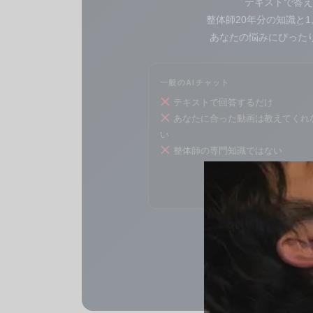
テキストで答え
整体師20年分の知識と1
あなたの悩みにぴった
一般のAIチャット
テキストで回答するだけ
あなたに合った動画は教えてくれ
い
整体師の専門知識ではない
LIN
LINEお友だち追加（無料