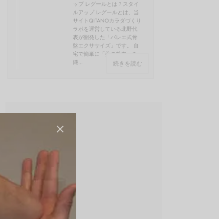
ップ レグールとは？スタイ
ルアップ レグールとは、当
サイトQITANOカラダづくり
ラボを運営している北野代
表が開発した「バレエ式骨
盤エクササイズ」です。 自
宅で簡単に「美の筋肉」を
鍛...
続きを読む