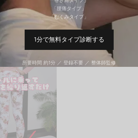
「巻き肩タイプ」
「腰痛タイプ」
「むくみタイプ」
1分で無料タイプ診断する
所要時間 約1分 ／ 登録不要 ／ 整体師監修