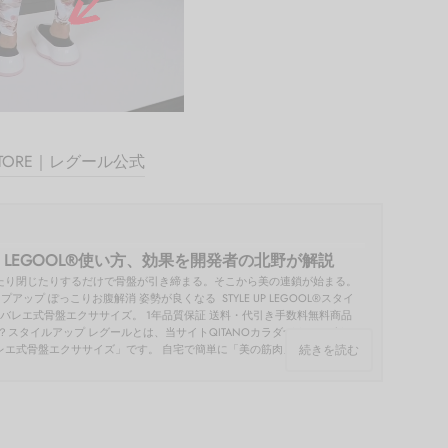
 STORE｜レグール公式
LEGOOL®使い方、効果を開発者の北野が解説
たり閉じたりするだけで骨盤が引き締まる。そこから美の連鎖が始まる。
アップ ぽっこりお腹解消 姿勢が良くなる STYLE UP LEGOOL®スタイ
 バレエ式骨盤エクササイズ。 1年品質保証 送料・代引き手数料無料商品
？スタイルアップ レグールとは、当サイトQITANOカラダづくりラボを
エ式骨盤エクササイズ」です。 自宅で簡単に「美の筋肉」を鍛...
続きを読む