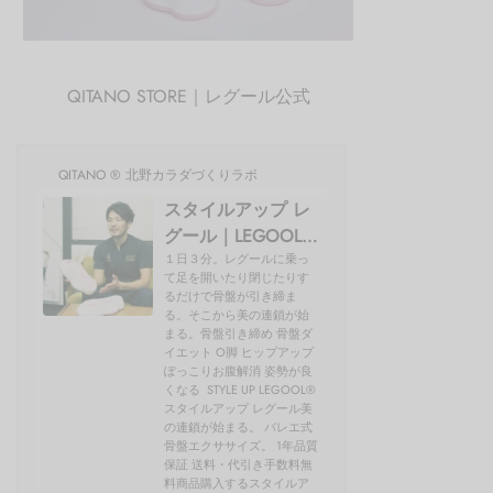
QITANO STORE｜レグール公式
QITANO ® 北野カラダづくりラボ
スタイルアップ レ
グール｜LEGOOL®
使い方、効果を開
１日３分。レグールに乗っ
て足を開いたり閉じたりす
発者の北野が解説
るだけで骨盤が引き締ま
る。そこから美の連鎖が始
まる。骨盤引き締め 骨盤ダ
イエット O脚 ヒップアップ
ぽっこりお腹解消 姿勢が良
くなる STYLE UP LEGOOL®
スタイルアップ レグール美
の連鎖が始まる。 バレエ式
骨盤エクササイズ。 1年品質
保証 送料・代引き手数料無
料商品購入するスタイルア