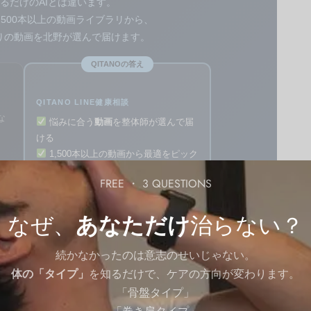
るだけのAIとは違います。
,500本以上の動画ライブラリから、
りの動画を北野が選んで届けます。
QITANOの答え
QITANO LINE健康相談
な
悩みに合う
動画
を整体師が選んで届
ける
1,500本以上の動画から最適をピック
アップ
FREE ・ 3 QUESTIONS
整体師20年の専門知識・経験ベース
なぜ、
あなただけ
治らない？
E で健康相談してみる
続かなかったのは意志のせいじゃない。
体の「タイプ」
を知るだけで、ケアの方向が変わります。
） ・ 月1回のAI相談がすぐ始められます
「骨盤タイプ」