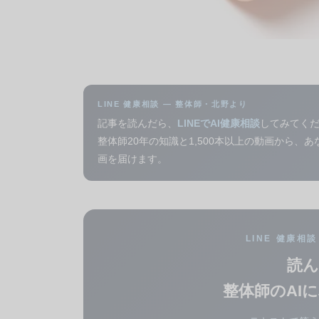
LINE 健康相談 — 整体師・北野より
記事を読んだら、
LINEでAI健康相談
してみてく
整体師20年の知識と1,500本以上の動画から、
画を届けます。
LINE 健康相
読ん
整体師のAI