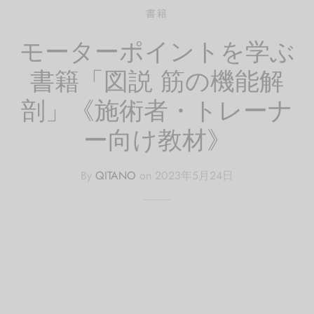
書籍
イン
フケア
レッチ（有料会員）
pine
モーターポイントを学ぶ
ページ
レ
・腰
サージ（有料会員）
Trunk
書籍「図説 筋の機能解
レッチ
（有料会員）
剖」《施術者・トレーナ
Pelvis
ー向け教材》
エット
eg
By
QITANO
on
2023年5月24日
ーツ