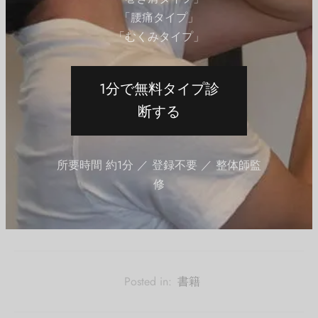
「腰痛タイプ」
QITANO ® 北野カラダづくりラボ
「むくみタイプ」
スタイルアップ レグール｜LEGOOL®使い方、効
果を開発者の北野が解説
１日３分。レグールに乗って足を開いたり閉じたりするだけで骨盤が引
き締まる。そこから美の連鎖が始まる。骨盤引き締め 骨盤ダイエット O
1分で無料タイプ診
脚 ヒップアップ ぽっこりお腹解消 姿勢が良くなる STYLE UP LEGOOL®
スタイルアップ レグール美の連鎖が始まる。 バレエ式骨盤エクササイ
断する
ズ。 1年品質保証 送料・代引き手数料無料商品購入するスタイルアップ
レグールとは？スタイルアップ レグールとは、当サイトQITANOカラダづ
くりラボを運営している北野代表が開発した「バレエ式骨盤エクササイ
続きを読む
ズ」です。 自宅で簡単に「美の筋肉」を鍛...
所要時間 約1分 ／ 登録不要 ／ 整体師監
修
Posted in:
書籍