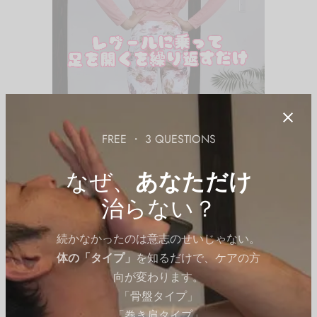
FREE ・ 3 QUESTIONS
なぜ、
あなただけ
治らない？
続かなかったのは意志のせいじゃない。
体の「タイプ」
を知るだけで、ケアの方
向が変わります。
QITANO STORE｜レグール公式
「骨盤タイプ」
「巻き肩タイプ」