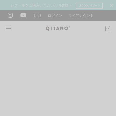
レグールをご購入いただいたお客様へ
LEGOOL サポート
LINE
ログイン
マイアカウント
Back
Back
Back
Back
Back
Back
ANO METHOD ACADEMY
OOL
Y LAB
肉図鑑
ットネス 一覧
イエット
ANO Method Academyとは
式】レグール
図鑑
ーウエイト
エットマインド
eck
タイプ診断（3問）
ールの使い方・効果
レッチ 一覧
ントレーニング
houlder
電子書籍プレゼント
ールの特集
ットネス 一覧
腕
筋トレ
Hand / arm
プラン
ール取扱店募集
ィメイク
ササイズ（有料会員）
hest