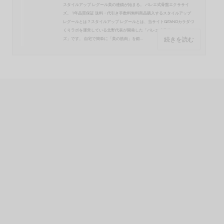
スタイルアップ レグール美の連鎖が始まる。 バレエ式骨盤エクササイ
ズ。 1年品質保証 送料・代引き手数料無料商品購入するスタイルアップ
レグールとは？スタイルアップ レグールとは、当サイトQITANOカラダづ
くりラボを運営している北野代表が開発した「バレエ式骨盤エクササイ
続きを読む
ズ」です。 自宅で簡単に「美の筋肉」を鍛...