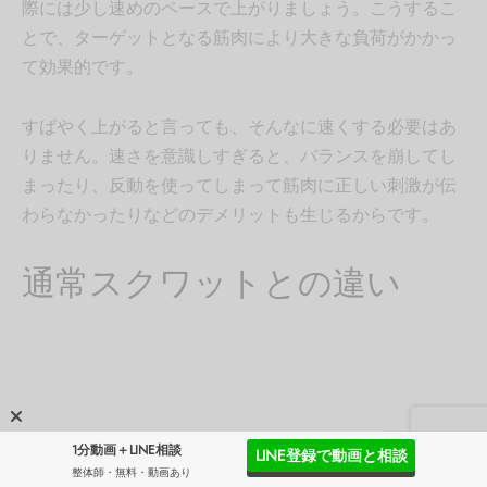
際には少し速めのペースで上がりましょう。こうするこ
とで、ターゲットとなる筋肉により大きな負荷がかかっ
て効果的です。
すばやく上がると言っても、そんなに速くする必要はあ
りません。速さを意識しすぎると、バランスを崩してし
まったり、反動を使ってしまって筋肉に正しい刺激が伝
わらなかったりなどのデメリットも生じるからです。
通常スクワットとの違い
1分動画＋LINE相談
LINE登録で動画と相談
整体師・無料・動画あり