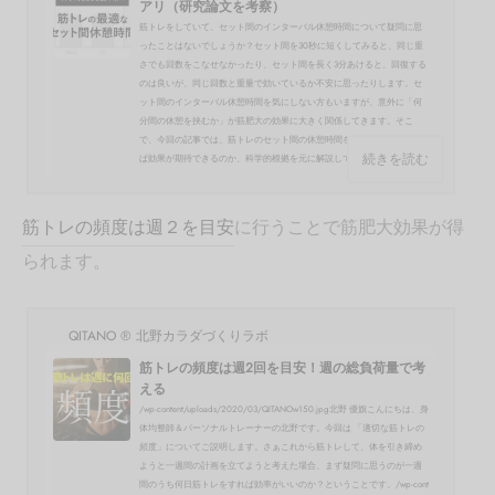
アリ（研究論文を考察）
筋トレをしていて、セット間のインターバル休憩時間について疑問に思
ったことはないでしょうか？セット間を30秒に短くしてみると、同じ重
さでも回数をこなせなかったり、セット間を長く3分あけると、回復する
のは良いが、同じ回数と重量で効いているか不安に思ったりします。セ
ット間のインターバル休憩時間を気にしない方もいますが、意外に「何
分間の休憩を挟むか」が筋肥大の効果に大きく関係してきます。そこ
で、今回の記事では、筋トレのセット間の休憩時間をどのくらい空けれ
続きを読む
ば効果が期待できるのか、科学的根拠を元に解説してい...
筋トレの頻度は週２を目安
に行うことで筋肥大効果が得
られます。
QITANO ® 北野カラダづくりラボ
筋トレの頻度は週2回を目安！週の総負荷量で考
える
/wp-content/uploads/2020/03/QITANOw150.jpg北野 優旗こんにちは、身
体均整師＆パーソナルトレーナーの北野です。今回は 「適切な筋トレの
頻度」についてご説明します。さぁこれから筋トレして、体を引き締め
ようと一週間の計画を立てようと考えた場合、まず疑問に思うのが一週
間のうち何日筋トレをすれば効率がいいのか？ということです。/wp-cont