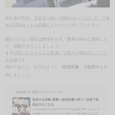
初心者の方は、
片足ずつ10～15回を1セットにして、でき
れば1日3セットを目標に
トレーニングしてください。
慣れていない場合は無理をせず、重量を軽めに調節した
り、回数を少なくしましょう。
まずは
正しいフォームを意識して徐々に慣れていくこと
が大切
です。
慣れてきたら、以下のように
「総負荷量」で筋肥大
を目
指しましょう。
QITANO ® 北野カラダづくりラボ
筋肥大は回数×重量＝総負荷量の筋トレ効果で筋
肉は大きくなる
/wp-content/uploads/2020/03/QITANOw150.jpg北野 優旗こんにちは、身
体均整師＆パーソナルトレーナーの北野です。今回は 筋肥大に大切な総