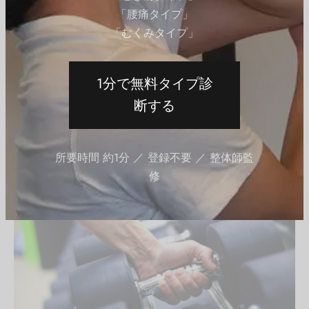
「腰痛タイプ」
筋トレをするときには、しっかり呼吸することを忘れな
「むくみタイプ」
いようにしてください。
スクワットをする際にも正しい呼吸法があります。基本
1分で無料タイプ診
的に、しゃがむときに息を吸い込みます。
そして、立ち上がって元の体勢に戻るときに息を吐き出
断する
します。
回数・セット数・重量
所要時間 約1分 ／ 登録不要 ／ 整体師監
修