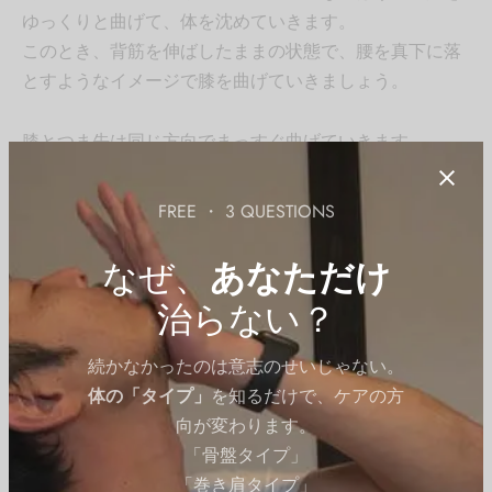
ゆっくりと曲げて、体を沈めていきます。
このとき、背筋を伸ばしたままの状態で、腰を真下に落
とすようなイメージで膝を曲げていきましょう。
膝とつま先は同じ方向でまっすぐ曲げていきます。
内側に膝が入らないように注意しましょう。また、膝が
曲げたときにつま先よりも前に行かないように、落とし
FREE ・ 3 QUESTIONS
方にも注意が必要です。
なぜ、
あなただけ
腰を落とし切ったところで、ゆっくりと元の態勢に戻っ
治らない？
てください。
このときも、背筋はまっすぐのままにすることです。背
続かなかったのは意志のせいじゃない。
中を反らしてしまう人もいますので、反っていないかど
体の「タイプ」
を知るだけで、ケアの方
うか、確認しながら動作しましょう。
向が変わります。
「骨盤タイプ」
呼吸
「巻き肩タイプ」