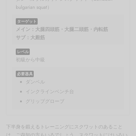
bulgarian squat）
ターゲット
メイン：大腿四頭筋・大腿二頭筋・内転筋
サブ：大殿筋
レベル
初級から中級
必要器具
ダンベル
インクラインベンチ台
グリップグローブ
下半身を鍛えるトレーニングにスクワットのあること
は、ご存知の方もいるでしょう。スクワットにはいろい