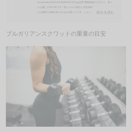
ent/uploads/2020/03/QITANOw150.jpg北野 優旗結論から言うと、筋ト
レは週に２回でOKです！筋トレやり過ぎに注意頑張ったら、頑張った分
続きを読む
だけ確実に効果を得られるのが筋トレです。しかし...
ブルガリアンスクワットの重量の目安