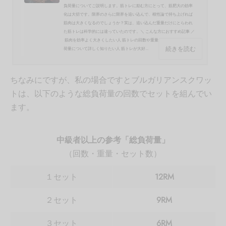
負荷量についてご説明します。筋トレに励む方にとって、筋肥大の効率
化は大切です。限界のさらに限界を追い込んで、根性論で持ち上げれば
筋肉は大きくなるのでしょうか？実は、追い込んだ重量だけにとらわれ
た筋トレは科学的には違っていたのです。＼ こんな方におすすめ記事 ／
筋肉を効率よく大きくしたい人 筋トレの回数や重量に不安に思う人 総負
続きを読む
荷量について詳しく知りたい人 筋トレが大好...
ちなみにですが、私の場合ですとブルガリアンスクワッ
トは、以下のような総負荷量の回数でセットを組んでい
ます。
中級者以上の参考「総負荷量」
（回数・重量・セット数）
１セット
12RM
２セット
9RM
３セット
6RM