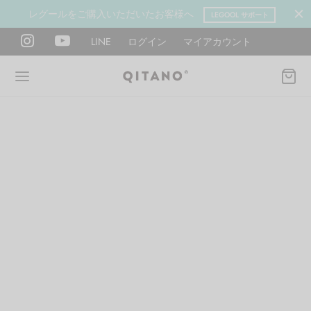
レグールをご購入いただいたお客様へ
LEGOOL サポート
LINE
ログイン
マイアカウント
Back
Back
Back
Back
Back
Back
ANO METHOD ACADEMY
OOL
Y LAB
肉図鑑
ットネス 一覧
イエット
ANO Method Academyとは
式】レグール
図鑑
ーウエイト
エットマインド
eck
タイプ診断（3問）
ールの使い方・効果
レッチ 一覧
ントレーニング
houlder
電子書籍プレゼント
ールの特集
ットネス 一覧
腕
筋トレ
Hand / arm
プラン
ール取扱店募集
ィメイク
ササイズ（有料会員）
hest