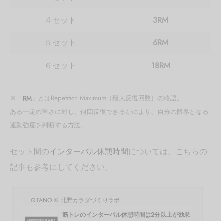
４セット
3RM
５セット
6RM
６セット
18RM
※「
RM
」とはRepetition Maximum（最大反復回数）の略語。
ある一定の重さに対し、何回反復できるかにより、自分の限界となる
運動強度を判断する方法。
セット間の
インターバル休憩時間
については、こちらの
記事も参考にしてください。
QITANO ® 北野カラダづくりラボ
筋トレのインターバル休憩時間は2分以上が効果