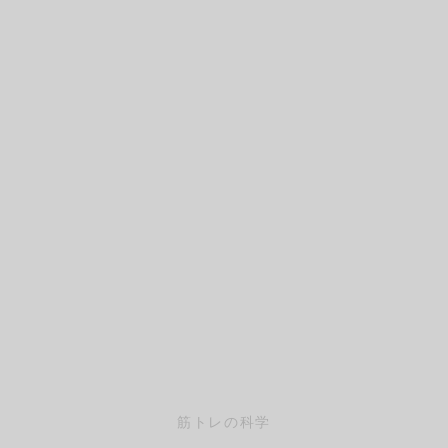
イン
フケア
レッチ（有料会員）
pine
ページ
レ
・腰
サージ（有料会員）
Trunk
レッチ
（有料会員）
Pelvis
エット
eg
ーツ
筋トレの科学