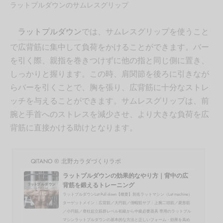
ラットプルダウンのサムレスグリップ
ラットプルダウン
では、サムレスグリップを使うこと
で広背筋に集中して負荷をかけることができます。バー
を引く際、親指を巻きつけずに他の指と同じ側に置き、
しっかりと握ります。この時、肩関節を後ろに引きなが
らバーを引くことで、胸を張り、広背筋に十分なストレ
ッチを与えることができます。サムレスグリップは、前
腕と手首へのストレスを減少させ、より大きな負荷を広
背筋に直接かける助けとなります。
QITANO ® 北野カラダづくりラボ
ラットプルダウンの効果的なやり方｜背中の広
背筋を鍛えるトレーニング
ラットプルダウンLat Pull down【概要】別名ラットマシン（Lat machine）
ターゲットメイン：広背筋／大円筋／僧帽筋サブ：上腕二頭筋／菱形筋
／小円筋／脊柱起立筋群レベル初級から中級必要器具 専用のラットプル
マシンラットプルダウンの基本的な方法と正しいフォーム・効果を高め