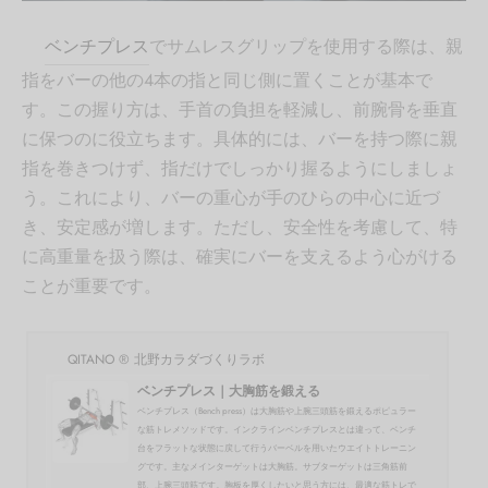
ベンチプレス
でサムレスグリップを使用する際は、親
指をバーの他の4本の指と同じ側に置くことが基本で
す。この握り方は、手首の負担を軽減し、前腕骨を垂直
に保つのに役立ちます。具体的には、バーを持つ際に親
指を巻きつけず、指だけでしっかり握るようにしましょ
う。これにより、バーの重心が手のひらの中心に近づ
き、安定感が増します。ただし、安全性を考慮して、特
に高重量を扱う際は、確実にバーを支えるよう心がける
ことが重要です。
QITANO ® 北野カラダづくりラボ
ベンチプレス｜大胸筋を鍛える
ベンチプレス（Bench press）は大胸筋や上腕三頭筋を鍛えるポピュラー
な筋トレメソッドです。インクラインベンチプレスとは違って、ベンチ
台をフラットな状態に戻して行うバーベルを用いたウエイトトレーニン
グです。主なメインターゲットは大胸筋。サブターゲットは三角筋前
部、上腕三頭筋です。胸板を厚くしたいと思う方には、最適な筋トレで