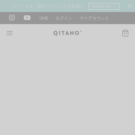
レグールをご購入いただいたお客様へ
LEGOOL サポート
LINE
ログイン
マイアカウント
Back
Back
Back
Back
Back
Back
ANO METHOD ACADEMY
OOL
Y LAB
肉図鑑
ットネス 一覧
イエット
ANO Method Academyとは
式】レグール
図鑑
ーウエイト
エットマインド
eck
タイプ診断（3問）
ールの使い方・効果
レッチ 一覧
ントレーニング
houlder
電子書籍プレゼント
ールの特集
ットネス 一覧
腕
筋トレ
Hand / arm
プラン
ール取扱店募集
ィメイク
ササイズ（有料会員）
hest