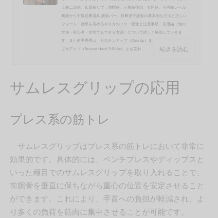
上腕二頭筋、広背筋サブ：僧帽筋、三角筋後部、大円筋、小円筋レベル
初級から中級必要器具 懸垂バー、鉄棒逆手懸垂の基本的な方法と正しい
フォーム・効果を高めるやり方のコツ・安全と注意事項・応用編（他の
方法・初心者・女性でもできる方法）について詳しく解説していきま
す。また逆手懸垂は、別名チンアップ（Chin Up）またはリバースハンド
続きを読む
プルアップ（Reverse Hand Pull-Ups）とも言わ...
サムレスグリップの応用
プレス系の筋トレ
サムレスグリップはプレス系の筋トレにおいて非常に
効果的です。具体的には、ベンチプレスやディップスと
いった種目でのサムレスグリップを取り入れることで、
前腕骨を垂直に保ちながら重心の位置を安定させること
ができます。これにより、手首への負担が軽減され、よ
り多くの負荷を筋肉に集中させることが可能です。