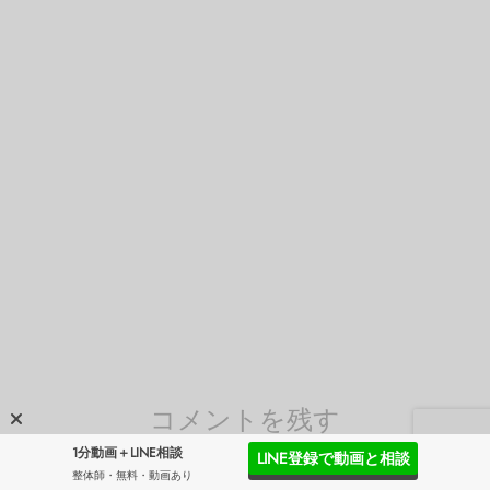
コメントを残す
1分動画＋LINE相談
LINE登録で動画と相談
整体師・無料・動画あり
メールアドレスが公開されることはありません。