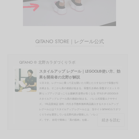
QITANO STORE｜レグール公式
QITANO ® 北野カラダづくりラボ
スタイルアップ レグール｜LEGOOL®使い方、効
果を開発者の北野が解説
１日３分。レグールに乗って足を開いたり閉じたりするだけで骨盤が引
き締まる。そこから美の連鎖が始まる。骨盤引き締め 骨盤ダイエット O
脚 ヒップアップ ぽっこりお腹解消 姿勢が良くなる STYLE UP LEGOOL®
スタイルアップ レグール美の連鎖が始まる。 バレエ式骨盤エクササイ
ズ。 1年品質保証 送料・代引き手数料無料商品購入するスタイルアップ
レグールとは？スタイルアップ レグールとは、当サイトQITANOカラダづ
くりラボを運営している北野代表が開発した「バレエ式骨盤エクササイ
続きを読む
ズ」です。 自宅で簡単に「美の筋肉」を鍛...