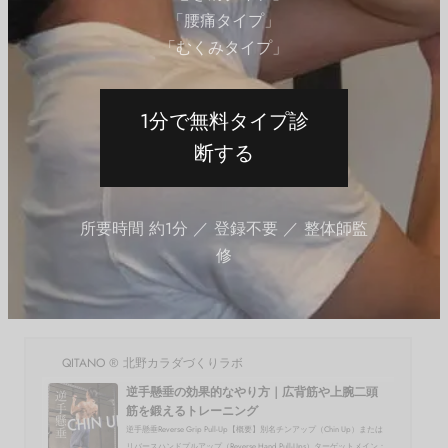
「腰痛タイプ」
サムレスグリップで懸垂
「むくみタイプ」
サムレスグリップを用いた
懸垂
では、他の握り方とは
異なり、手首への負担が少なく、背中の筋肉に集中的な
1分で無料タイプ診
負荷がかかります。バーを握る際には親指を他の指と同
断する
じ側に置き、しっかりと握り込むようにします。特に肩
甲骨をしっかりと寄せることを意識すると、僧帽筋や広
背筋が効率よく鍛えられます。サムレスグリップでの懸
所要時間 約1分 ／ 登録不要 ／ 整体師監
垂は、正確なフォームを維持しつつ高い負荷をかけるこ
修
とが可能となり、効果的な筋力強化が期待できるでしょ
う。
QITANO ® 北野カラダづくりラボ
逆手懸垂の効果的なやり方｜広背筋や上腕二頭
筋を鍛えるトレーニング
逆手懸垂Reverse Grip Pull-Up【概要】別名チンアップ（Chin Up）または
リバースハンドプルアップ（Reverse Hand Pull-Ups）ターゲットメイン：