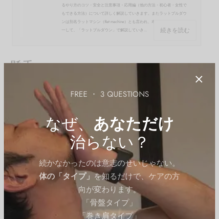
るやり方のコツ・安全と注意事項・応用編（他の方法・初心者・女性で
もできる方法）について詳しく解説していきます。またラットプルダウ
ンは別名ラットマシン（Rat machine）とも言われ、本記事では名前を統
続きを読む
一して、「ラットプルダウン」で解説していき...
懸垂
FREE ・ 3 QUESTIONS
なぜ、
あなただけ
治らない？
続かなかったのは意志のせいじゃない。
体の「タイプ」
を知るだけで、ケアの方
向が変わります。
「骨盤タイプ」
「巻き肩タイプ」