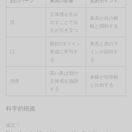
顔のパーツ
鼻高の影響
美的ポイント
立体感を生み
鼻高が目の横
目
出すことで目
幅と調和する
元が引き立つ
横顔のEライン
鼻先と唇のラ
口
形成に寄与す
インが調和す
る
る
高い鼻は頬の
鼻幅が頬骨幅
頬骨
立体感を強調
と比例する
する
科学的根拠
論文「