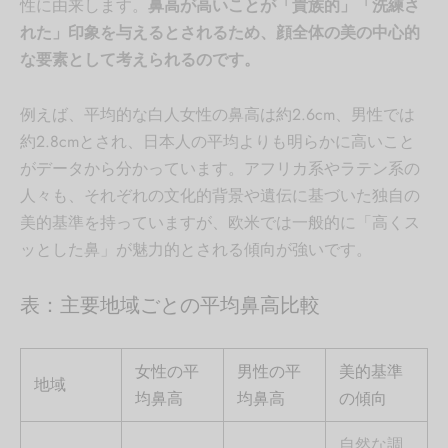
性に由来します。
鼻高が高いことが「貴族的」「洗練さ
れた」印象を与えるとされるため、顔全体の美の中心的
な要素として考えられるのです。
例えば、平均的な白人女性の鼻高は約2.6cm、男性では
約2.8cmとされ、日本人の平均よりも明らかに高いこと
がデータから分かっています。アフリカ系やラテン系の
人々も、それぞれの文化的背景や遺伝に基づいた独自の
美的基準を持っていますが、欧米では一般的に「高くス
ッとした鼻」が魅力的とされる傾向が強いです。
表：主要地域ごとの平均鼻高比較
女性の平
男性の平
美的基準
地域
均鼻高
均鼻高
の傾向
自然な調