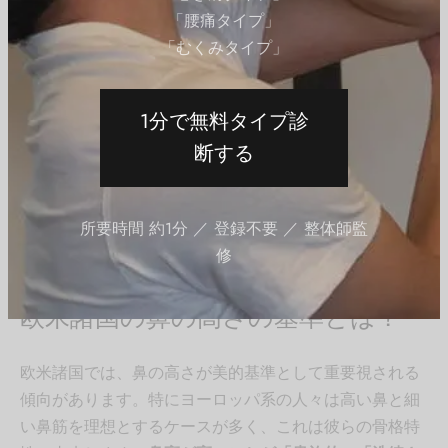
Chin, Part I：鼻の分析と解剖学: アジア人の人体計測によ
「腰痛タイプ」
る比例評価 – 額から顎までの美的バランス、パート I
「むくみタイプ」
」
では、アジアの国ごとの鼻の高さや形状の違いが詳述さ
1分で無料タイプ診
れています。
断する
アジアの中でも美的基準は多様です。日
本における美しさの価値観を尊重しつ
所要時間 約1分 ／ 登録不要 ／ 整体師監
つ、自分の個性を大切にしてください。
修
北野 優旗
欧米諸国の鼻の高さの基準とは？
欧米諸国では、鼻の高さが美的基準として重要視される
傾向があります。特にヨーロッパ系の人々は高い鼻と細
い鼻筋を理想とするケースが多く、これは彼らの骨格特