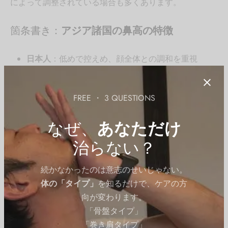
によって調整されている場合も多くあります。
箇条書き：
アジア諸国の鼻高の特徴
日本人
：低めで控えめ、顔全体との調和を重視
韓国人
：美容整形によるシャープな鼻が理想とされ
る
FREE ・ 3 QUESTIONS
中国人
：地域差が大きく、北部では高い鼻が多い傾
向
なぜ、
あなただけ
東南アジア人
：丸みがあり低めの鼻が一般的
治らない？
科学的根拠
続かなかったのは意志のせいじゃない。
体の「タイプ」
を知るだけで、ケアの方
論文「
向が変わります。
Nasal Analysis and Anatomy: Anthropometric Proportional
「骨盤タイプ」
Assessment in Asians?Aesthetic Balance from Forehead to
「巻き肩タイプ」