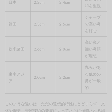
日本
2.2cm
2.4cm
和を重視
シャープ
韓国
2.3cm
2.5cm
で高い鼻
を好む
高い鼻と
欧米諸国
2.6cm
2.8cm
細い鼻筋
が理想
丸みがあ
東南アジ
る低めの
2.0cm
2.2cm
ア
鼻が一般
的
このような違いは、ただの遺伝的特性にとどまらず、文
化や歴史、美容技術の発展によってさらに強調される場