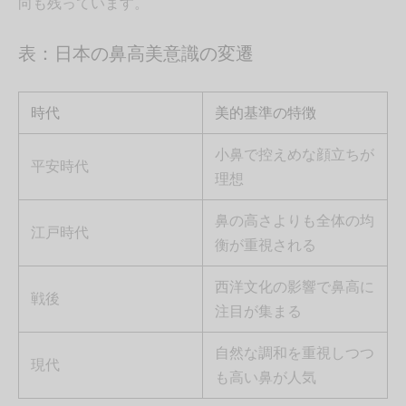
向も残っています。
表：日本の鼻高美意識の変遷
時代
美的基準の特徴
小鼻で控えめな顔立ちが
平安時代
理想
鼻の高さよりも全体の均
江戸時代
衡が重視される
西洋文化の影響で鼻高に
戦後
注目が集まる
自然な調和を重視しつつ
現代
も高い鼻が人気