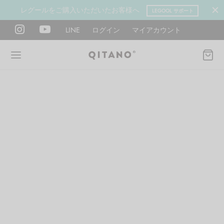
レグールをご購入いただいたお客様へ
LEGOOL サポート
LINE
ログイン
マイアカウント
Back
Back
Back
Back
Back
Back
ANO METHOD ACADEMY
OOL
Y LAB
肉図鑑
ットネス 一覧
イエット
ANO Method Academyとは
式】レグール
図鑑
ーウエイト
エットマインド
eck
タイプ診断（3問）
ールの使い方・効果
レッチ 一覧
ントレーニング
houlder
電子書籍プレゼント
ールの特集
ットネス 一覧
腕
筋トレ
Hand / arm
プラン
ール取扱店募集
ィメイク
ササイズ（有料会員）
hest