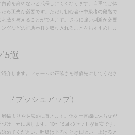
に負荷を高めないと成長しにくくなります。自重では体
きたら工夫が必要です。ただし初心者〜中級者の段階で
な刺激を与えることができます。さらに強い刺激が必要
リングなどの補助器具を取り入れることをおすすめしま
グ5選
ご紹介します。フォームの正確さを最優先にしてくださ
ダードプッシュアップ）
を肩幅よりやや広めに置きます。体を一直線に保ちなが
づけ、元に戻します。10〜15回×3セットが目安です。
ら始めてください。呼吸は下ろすときに吸い、上げると