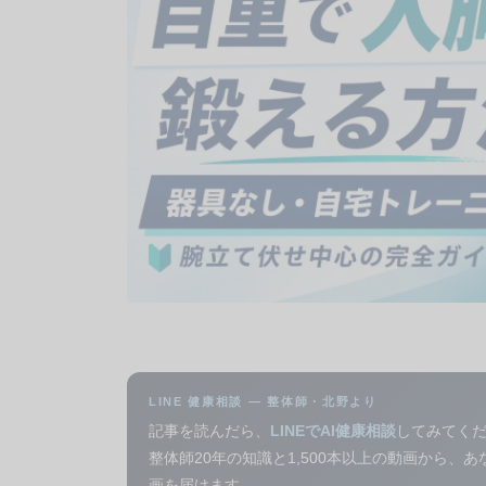
LINE 健康相談 — 整体師・北野より
記事を読んだら、
LINEでAI健康相談
してみてく
整体師20年の知識と1,500本以上の動画から、
画を届けます。