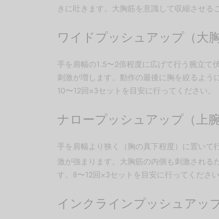
きに吐きます。大胸筋を意識して収縮させる
ワイドプッシュアップ（大
手を肩幅の1.5〜2倍程度に広げて行う腕立
刺激が増します。動作の最後に胸を絞るよう
10〜12回×3セットを目安に行ってください。
ナロープッシュアップ（上腕
手を肩幅より狭く（胸の真下程度）に置いて
激が強まります。大胸筋の内側も刺激される
す。8〜12回×3セットを目安に行ってくださ
インクラインプッシュアッ