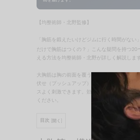
【均整術師・北野監修】
「胸筋を鍛えたいけどジムに行く時間がない
だけで胸筋はつくの？」こんな疑問を持つ20
える方法を均整術師・北野が詳しく解説しま
大胸筋は胸の前面を覆う大きな筋肉で、自重
伏せ（プッシュアップ）のバリエーションを
スよく刺激できます。効果には個人差があり
ください。
目次
[
開く
]