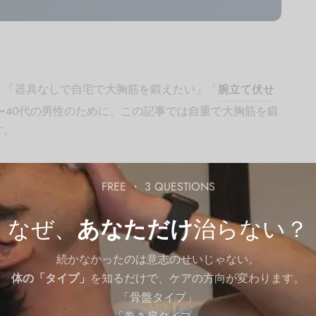
」「器具なしで自宅で大胸筋を鍛えたい」「
腕立て伏せ
〜40代の男性のために、この記事では自重で大胸筋を鍛
す。
トレーニングでも十分に鍛えることができます。腕立て
FREE ・ 3 QUESTIONS
使いこなすことで、大胸筋の上部・中部・下部をバラン
ます。怪我が心配な方は医師に相談してから取り組んで
なぜ、
あなただけ
治らない？
続かなかったのは意志のせいじゃない。
体の「タイプ」
を知るだけで、ケアの方向が変わります。
「骨盤タイプ」