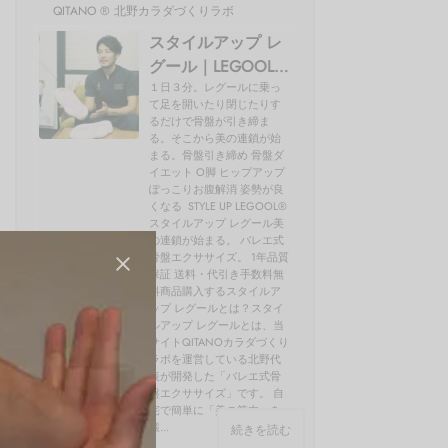
QITANO ® 北野カラダづくりラボ
スタイルアップ レ
グール｜LEGOOL®
使い方、効果を開
１日３分。レグールに乗っ
て足を開いたり閉じたりす
発者の北野が解説
るだけで骨盤が引き締ま
る。そこから美の連鎖が始
まる。骨盤引き締め 骨盤ダ
イエット O脚 ヒップアップ
ぽっこりお腹解消 姿勢が良
くなる STYLE UP LEGOOL®
スタイルアップ レグール美
の連鎖が始まる。 バレエ式
骨盤エクササイズ。 1年品質
保証 送料・代引き手数料無
料商品購入するスタイルア
ップ レグールとは？スタイ
ルアップ レグールとは、当
サイトQITANOカラダづくり
ラボを運営している北野代
表が開発した「バレエ式骨
盤エクササイズ」です。 自
宅で簡単に「美の筋肉」を
鍛...
続きを読む