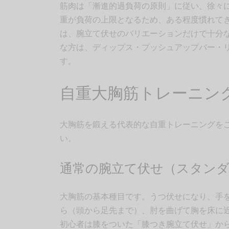
筋肉は「漸進的過負荷の原則」に従い、徐々
重が負荷の上限となるため、ある程度慣れて
は、腕立て伏せのバリエーションだけで十分
な方は、ディップス・プッシュアップバー・
す。
自重大胸筋トレーニン
大胸筋を鍛える代表的な自重トレーニングを
い。
通常の腕立て伏せ（スタン
大胸筋の基本種目です。うつ伏せになり、手
ら（頭から足先まで）、肘を曲げて胸を床に近
初心者は膝をついた「膝つき腕立て伏せ」か