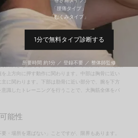
レーニングの可能性
「巻き肩タイプ」
「腰痛タイプ」
「むくみタイプ」
造と自重トレーニングで何ができるかを理解しておきま
1分で無料タイプ診断する
所要時間 約1分 ／ 登録不要 ／ 整体師監修
扇状の大きな筋肉で、「上部・中部・下部」の3つの領域
腕を上方向に押す動作に関わります。中部は胸骨に近い
に主に関わります。下部は肋骨に近い部分で、腕を下方
を意識したトレーニングを行うことで、大胸筋全体をバ
可能性
不要・場所を選ばない」ことですが、限界もあります。