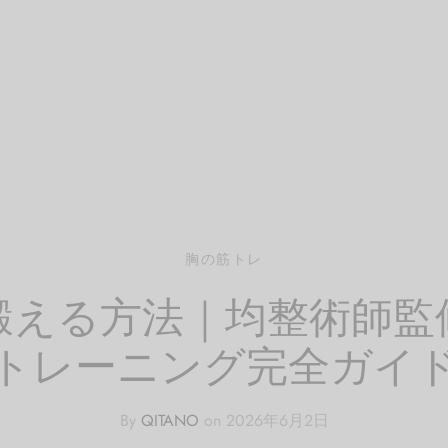
胸の筋トレ
鍛える方法｜均整術師監
トレーニング完全ガイ
By
QITANO
on
2026年6月2日