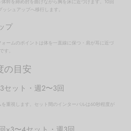
体幹を締め肘を曲げながら胸を床に近づけます。10回
プッシュアップへ移行します。
ップ
フォームのポイントは体を一直線に保つ・肩が耳に近づ
です。
度の目安
3セット・週2〜3回
を重視します。セット間のインターバルは60秒程度が
回×3〜4セット・週3回