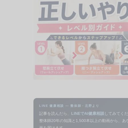
LINE 健康相談 — 整体師・北野より
記事を読んだら、
LINEでAI健康相談
してみてく
整体師20年の知識と1,500本以上の動画から、
画を届けます。