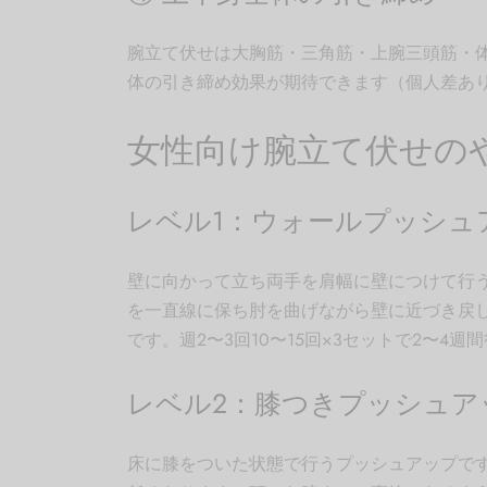
腕立て伏せは大胸筋・三角筋・上腕三頭筋・
体の引き締め効果が期待できます（個人差あ
女性向け腕立て伏せの
レベル1：ウォールプッシュ
壁に向かって立ち両手を肩幅に壁につけて行
を一直線に保ち肘を曲げながら壁に近づき戻
です。週2〜3回10〜15回×3セットで2〜
レベル2：膝つきプッシュア
床に膝をついた状態で行うプッシュアップで