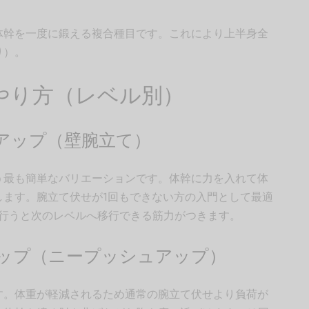
体幹を一度に鍛える複合種目です。これにより上半身全
り）。
やり方（レベル別）
アップ（壁腕立て）
う最も簡単なバリエーションです。体幹に力を入れて体
します。腕立て伏せが1回もできない方の入門として最適
4週間行うと次のレベルへ移行できる筋力がつきます。
ップ（ニープッシュアップ）
す。体重が軽減されるため通常の腕立て伏せより負荷が