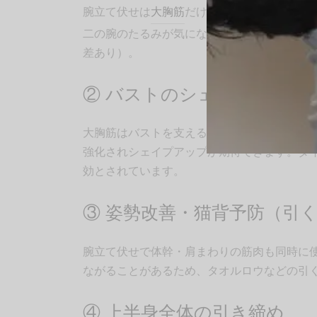
腕立て伏せは
大胸筋
だけでなく腕の後ろ側に
二の腕のたるみが気になる部位であり継続す
差あり）。
② バストのシェイプアップ
大胸筋はバストを支える土台となる筋肉です
強化されシェイプアップが期待できます。ダ
効とされています。
③ 姿勢改善・猫背予防（引
腕立て伏せで体幹・肩まわりの筋肉も同時に
ながることがあるため、タオルロウなどの引
④ 上半身全体の引き締め