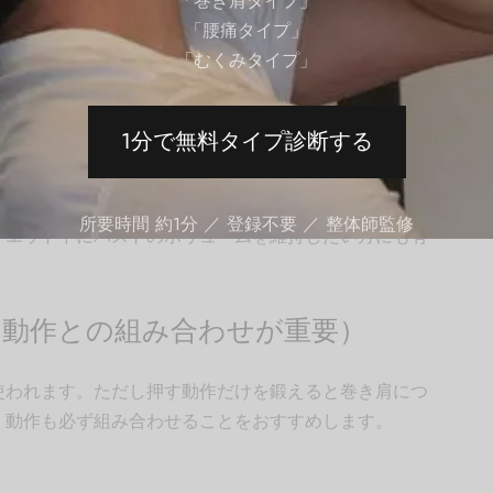
「巻き肩タイプ」
ある
上腕三頭筋
も効果的に鍛えられます。上腕三頭筋は
「腰痛タイプ」
ることで引き締まった腕のラインが期待できます（個人
「むくみタイプ」
1分で無料タイプ診断する
。大胸筋を鍛えることでバストを下から持ち上げる力が
所要時間 約1分 ／ 登録不要 ／ 整体師監修
イエット中にバストのボリュームを維持したい方にも有
く動作との組み合わせが重要）
使われます。ただし押す動作だけを鍛えると巻き肩につ
く動作も必ず組み合わせることをおすすめします。