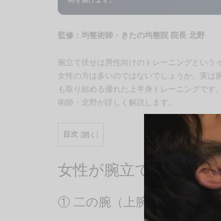
監修：均整術師・きたの均整院 院長 北野
腕立て伏せは男性向けのトレーニングという
女性の方は多いのではないでしょうか。実は
も取り組める優れた上半身トレーニングです
術師・北野が詳しく解説します。
目次
[
開く
]
女性が腕立て伏せをや
① 二の腕（上腕三頭筋）の