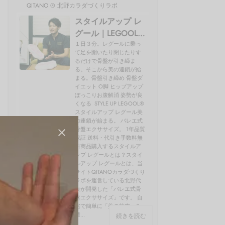
QITANO ® 北野カラダづくりラボ
スタイルアップ レ
グール｜LEGOOL®
使い方、効果を開
１日３分。レグールに乗っ
て足を開いたり閉じたりす
発者の北野が解説
るだけで骨盤が引き締ま
る。そこから美の連鎖が始
まる。骨盤引き締め 骨盤ダ
イエット O脚 ヒップアップ
ぽっこりお腹解消 姿勢が良
くなる STYLE UP LEGOOL®
スタイルアップ レグール美
の連鎖が始まる。 バレエ式
骨盤エクササイズ。 1年品質
保証 送料・代引き手数料無
料商品購入するスタイルア
ップ レグールとは？スタイ
ルアップ レグールとは、当
サイトQITANOカラダづくり
ラボを運営している北野代
表が開発した「バレエ式骨
盤エクササイズ」です。 自
宅で簡単に「美の筋肉」を
鍛...
続きを読む