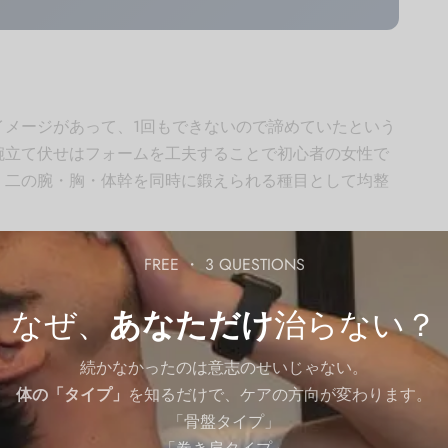
イメージがあって、1回もできないので諦めていたという
腕立て伏せはフォームを工夫することで初心者の女性で
。二の腕・胸・体幹を同時に鍛えられる種目として均整
FREE ・ 3 QUESTIONS
なぜ、
あなただけ
治らない？
るメリット4選
続かなかったのは意志のせいじゃない。
体の「タイプ」
を知るだけで、ケアの方向が変わります。
引き締め
「骨盤タイプ」