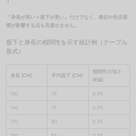
す。
「身長が高い＝股下が長い」だけでなく、遺伝や生活習
慣が影響する点も見逃せません。
股下と身長の相関性を示す統計例（テーブル
形式）
相関性の強さ
身長 (CM)
平均股下 (CM)
(R値)
150
70
0.95
160
75
0.95
170
80
0.95
180
85
0.95