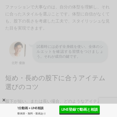
ファッションで大事なのは、自分の体型を理解し、それ
に合ったスタイルを選ぶことです。体型に自信がなくて
も、股下の長さを考慮した工夫で、スタイリッシュな見
た目を実現できます。
試着時には必ず全身鏡を使い、全体のシ
ルエットを確認する習慣をつけましょ
う。それが成功の鍵です。
北野 優旗
短め・長めの股下に合うアイテム
選びのコツ
股下が短い、または長い場合、どのようなアイテムが適
しているかを知っておくことで、より洗練されたコーデ
1分動画＋LINE相談
LINE登録で動画と相談
整体師・無料・動画あり
ィネートが可能になります。具体的なアイテム選びのポ