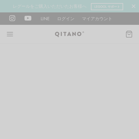
レグールをご購入いただいたお客様へ
LEGOOL サポート
LINE
ログイン
マイアカウント
Back
Back
Back
Back
Back
Back
ANO METHOD ACADEMY
OOL
Y LAB
肉図鑑
ットネス 一覧
イエット
ANO Method Academyとは
式】レグール
図鑑
ーウエイト
エットマインド
eck
タイプ診断（3問）
ールの使い方・効果
レッチ 一覧
ントレーニング
houlder
電子書籍プレゼント
ールの特集
ットネス 一覧
腕
筋トレ
Hand / arm
プラン
ール取扱店募集
ィメイク
ササイズ（有料会員）
hest