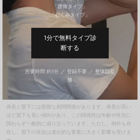
の変化で見た目に影響
「腰痛タイプ」
「むくみタイプ」
年齢ごとの股下の特徴を知ることで、体型の変化を適切
に把握できます。
1分で無料タイプ診
断する
成長期の子どもにはバランスの取れた栄
養と適度な運動を提供し、健全な骨格形
成を促すことが大切です。
所要時間 約1分 ／ 登録不要 ／ 整体師監
北野 優旗
修
股下と身長の相関関係を探る
身長と股下には密接な相関関係があります。身長が高い
ほど股下も長い傾向があり、この関係性は年齢や性別に
関わらず一般的に成り立っています。ただし、例外も存
在し、股下の長短は遺伝的な要素に大きく影響を受けま