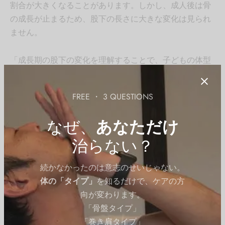
割合が大きくなることがあります。しかし、成人後は骨
の成長が止まるため、股下の長さに大きな変化は見られ
ません。
「成長期の股下の変化を理解することで、子どもの体型
変化を見守る手助けができる」のです。
FREE ・ 3 QUESTIONS
成長期の股下変化の例
なぜ、
あなただけ
幼児期（3～5歳）
：身長の伸びに対して股下の成長
治らない？
はゆっくり
小学生（6～12歳）
：体幹部分の成長が先行し、股
続かなかったのは意志のせいじゃない。
下の割合は一時的に減少
体の「タイプ」
を知るだけで、ケアの方
思春期（13～18歳）
：股下の長さが急激に伸びる、
向が変わります。
特に女子より男子で顕著
「骨盤タイプ」
成人以降
：股下の成長は止まるが、体重増加や姿勢
「巻き肩タイプ」