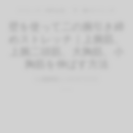
ストレッチ（有料会員）
手・腕のストレッチ
壁を使って二の腕引き締
めストレッチ｜上腕筋、
上腕二頭筋、大胸筋、小
胸筋を伸ばす方法
By
QITANO
on
2021年7月13日