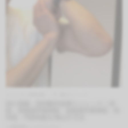
ストレッチ（有料会員）
手・腕のストレッチ
肘の屈曲・回内動作改善ストレッチ｜肘
筋、長橈側手根伸筋、短橈側手根伸筋、回
外筋、円回内筋を伸ばす方法
By
QITANO
on
2021年7月13日