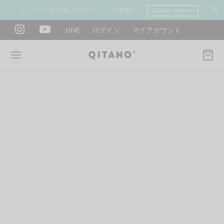
レグールをご購入いただいたお客様へ
LEGOOL サポート
LINE
ログイン
マイアカウント
Back
Back
Back
Back
Back
Back
ANO METHOD ACADEMY
OOL
Y LAB
肉図鑑
ットネス 一覧
イエット
ANO Method Academyとは
式】レグール
図鑑
ーウエイト
エットマインド
eck
タイプ診断（3問）
ールの使い方・効果
レッチ 一覧
ントレーニング
houlder
電子書籍プレゼント
ールの特集
ットネス 一覧
腕
筋トレ
Hand / arm
プラン
ール取扱店募集
ィメイク
ササイズ（有料会員）
hest