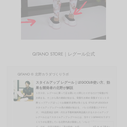
QITANO STORE｜レグール公式
QITANO ® 北野カラダづくりラボ
スタイルアップ レグール｜LEGOOL®使い方、効
果を開発者の北野が解説
１日３分。レグールに乗って足を開いたり閉じたりするだけで骨盤が引
き締まる。そこから美の連鎖が始まる。骨盤引き締め 骨盤ダイエット O
脚 ヒップアップ ぽっこりお腹解消 姿勢が良くなる STYLE UP LEGOOL®
スタイルアップ レグール美の連鎖が始まる。 バレエ式骨盤エクササイ
ズ。 1年品質保証 送料・代引き手数料無料商品購入するスタイルアップ
レグールとは？スタイルアップ レグールとは、当サイトQITANOカラダづ
くりラボを運営している北野代表が開発した「バレエ式骨盤エクササイ
ズ」です。 自宅で簡単に「美の筋肉」を鍛...