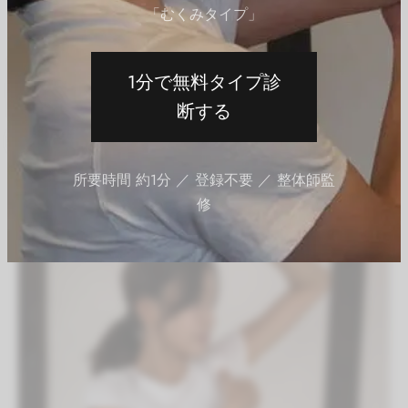
「むくみタイプ」
ストレッチ（有料会員）
脚のストレッチ
ヒラメ筋、腓腹筋ストレッチ｜和式トイ
1分で無料タイプ診
レのように座りながらふくらはぎを伸ば
す
断する
By
QITANO
on
2021年7月30日
所要時間 約1分 ／ 登録不要 ／ 整体師監
修
有料会員限定