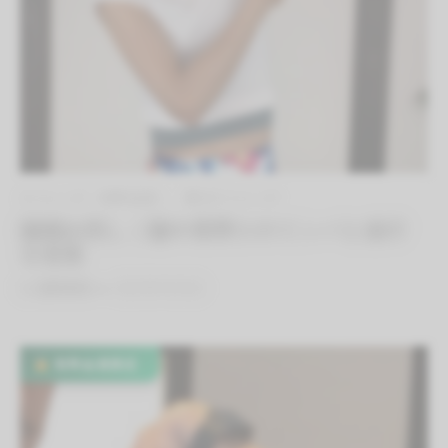
ストレッチ（有料会員）
肩のストレッチ
脇掴み回し｜脇や肩周りのリンパと血行
を促進
By
QITANO
on
2021年9月3日
有料会員限定