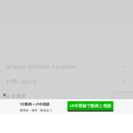
QITANO METHOD ACADEMY
お問い合わせ
企業概要
1分動画＋LINE相談
LINE登録で動画と相談
SNS
整体師・無料・動画あり
SNSを配信しています。フォローよろしくお願いしま
す。