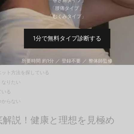
「巻き肩タイプ」
」と思っている方には特におすすめの記事です。
「腰痛タイプ」
「むくみタイプ」
1分で無料タイプ診断する
所要時間 約1分 ／ 登録不要 ／ 整体師監修
たい
エット方法を探している
くなりたい
ている
つからない
徹底解説！健康と理想を見極め