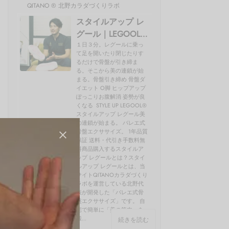
QITANO ® 北野カラダづくりラボ
スタイルアップ レ
グール｜LEGOOL®
使い方、効果を開
１日３分。レグールに乗っ
て足を開いたり閉じたりす
発者の北野が解説
るだけで骨盤が引き締ま
る。そこから美の連鎖が始
まる。骨盤引き締め 骨盤ダ
イエット O脚 ヒップアップ
ぽっこりお腹解消 姿勢が良
くなる STYLE UP LEGOOL®
スタイルアップ レグール美
の連鎖が始まる。 バレエ式
骨盤エクササイズ。 1年品質
保証 送料・代引き手数料無
料商品購入するスタイルア
ップ レグールとは？スタイ
ルアップ レグールとは、当
サイトQITANOカラダづくり
ラボを運営している北野代
表が開発した「バレエ式骨
盤エクササイズ」です。 自
宅で簡単に「美の筋肉」を
鍛...
続きを読む