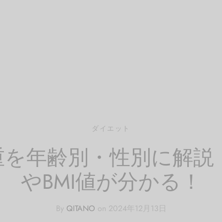
ダイエット
体重を年齢別・性別に解
やBMI値が分かる！
By
QITANO
on
2024年12月13日