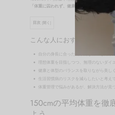
「体重に囚われず、健康的な生活を送りたい
目次
[
開く
]
こんな人におすすめの記事
自分の身長に合った健康的な体重を知り
理想体重を目指しつつ、無理のないダイ
健康と体型のバランスを取りながら美し
生活習慣病のリスクを減らしたいと考え
体重管理で悩みがあるが、解決方法が見
150cmの平均体重を
よう