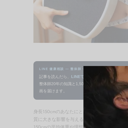
LINE 健康相談 — 整体師・北野より
記事を読んだら、
LINEでAI健康相談
してみてく
整体師20年の知識と1,500本以上の動画から、
画を届けます。
身長150cmのあなたにとって、健康的な体
質に大きな影響を与える重要な指標ですが、
150cmの平均体重や理想体重を詳しく解説