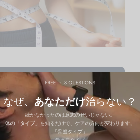
FREE ・ 3 QUESTIONS
ださい。
LINE で相談する
あなたの悩みに合うセルフケア動
なぜ、
あなただけ
治らない？
月1回無料 ・ 友達追加で今すぐ
続かなかったのは意志のせいじゃない。
重や理想体重とは何でしょうか？体重は健康状態や生活の
体の「タイプ」
を知るだけで、ケアの方向が変わります。
数値だけに囚われすぎるのも問題です。本記事では、
「骨盤タイプ」
し、健康的で持続可能な体型維持の方法をお伝えします。