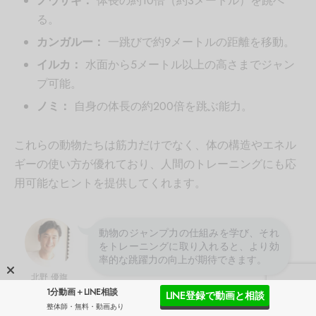
ノウサギ：
体長の約10倍（約3メートル）を跳べ
る。
カンガルー：
一跳びで約9メートルの距離を移動。
イルカ：
水面から5メートル以上の高さまでジャン
プ可能。
ノミ：
自身の体長の約200倍を跳ぶ能力。
これらの動物たちは筋力だけでなく、体の構造やエネル
ギーの使い方が優れており、人間のトレーニングにも応
用可能なヒントを提供してくれます。
動物のジャンプ力の仕組みを学び、それ
をトレーニングに取り入れると、より効
率的な跳躍力の向上が期待できます。
北野 優旗
1分動画＋LINE相談
LINE登録で動画と相談
整体師・無料・動画あり