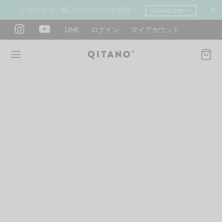
レグールをご購入いただいたお客様へ
LEGOOL サポート
LINE
ログイン
マイアカウント
Back
Back
Back
Back
Back
Back
ANO METHOD ACADEMY
OOL
Y LAB
肉図鑑
ットネス 一覧
イエット
ANO Method Academyとは
式】レグール
図鑑
ーウエイト
エットマインド
eck
タイプ診断（3問）
ールの使い方・効果
レッチ 一覧
ントレーニング
houlder
電子書籍プレゼント
ールの特集
ットネス 一覧
腕
筋トレ
Hand / arm
プラン
ール取扱店募集
ィメイク
ササイズ（有料会員）
hest