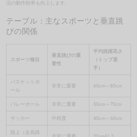
活の動作効率も向上します。
テーブル：主なスポーツと垂直跳
びの関係
平均跳躍高さ
垂直跳びの重
スポーツ種目
（トップ選
要性
手）
バスケットボ
非常に重要
60cm～80cm
ール
バレーボール
非常に重要
50cm～70cm
サッカー
中程度
40cm～60cm
陸上（走高跳
非常に重要
70cm以上