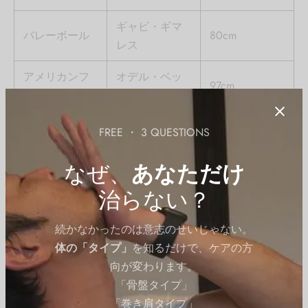
ギャビ・ギマ
バレーボール
80cm
レス
アメリカンフ
オデル・ベッ
97cm
ットボール
カム Jr.
陸上競技（走
ハビエル・ソ
FREE ・ 3 QUESTIONS
85cm
高跳）
トマヨール
なぜ、
あなただけ
これらの記録を目標にすることで、トレーニングの意欲
治らない？
を高めることができます。彼らのトレーニング方法を参
考に、自分に合ったプランを立てましょう。
続かなかったのは意志のせいじゃない。
体の「タイプ」
を知るだけで、ケアの方
向が変わります。
トップ選手を参考にする際は、自分の現
「骨盤タイプ」
在の能力を踏まえて現実的な目標を設定
しましょう。また、専門的な指導を受け
「巻き肩タイプ」