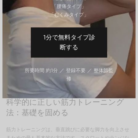
ることで効率的に成果を出せます。
北野 優旗
「腰痛タイプ」
「むくみタイプ」
垂直跳びを向上させる方法：
1分で無料タイプ診
効率よく結果を出すコツ
断する
垂直跳びを向上させるためには、科学的に裏付けられた
トレーニング方法を取り入れることが重要です。筋力だ
所要時間 約1分 ／ 登録不要 ／ 整体師監
けでなく、柔軟性や食事の改善もパフォーマンス向上に
修
寄与します。
科学的に正しい筋力トレーニング
法：基礎を固める
筋力トレーニングは、垂直跳びに必要な脚力を向上させ
るための最も基本的な方法です。スクワットやランジな