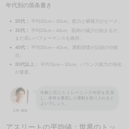
年代別の箇条書き
20代：
平均30cm～50cm。筋力と瞬発力がピーク。
30代：
平均25cm～45cm。筋肉の減少が始まるが、
まだ高いパフォーマンスを維持。
40代：
平均20cm～40cm。運動習慣が記録の分岐
点。
50代以上：
平均15cm～30cm。バランス能力の強化
が重要。
年齢に応じたトレーニング内容を見直
し、体幹を重視した運動を取り入れると
よいでしょう。
北野 優旗
アスリートの平均値：世界のトッ