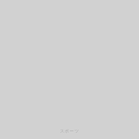
イン
フケア
レッチ（有料会員）
pine
ページ
レ
・腰
サージ（有料会員）
Trunk
レッチ
（有料会員）
Pelvis
エット
eg
ーツ
スポーツ