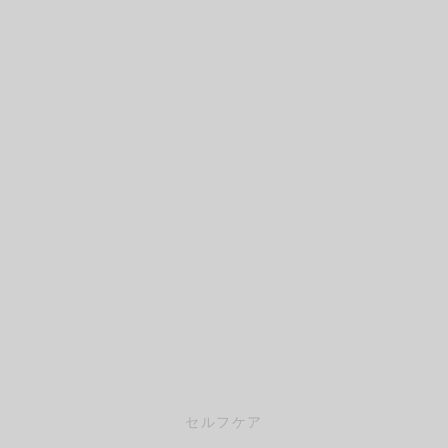
イン
フケア
レッチ（有料会員）
pine
ページ
レ
・腰
サージ（有料会員）
Trunk
レッチ
（有料会員）
Pelvis
エット
eg
ーツ
セルフケア