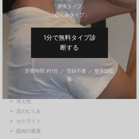
「腰痛タイプ」
注意が必要です。
「むくみタイプ」
さらに、ししゃも足はセルライトの原因となることもあ
ります。セルライトは、皮下脂肪が硬くなり、肌の表面
1分で無料タイプ診
に凸凹ができる状態を指します。ふくらはぎの筋肉が硬
断する
くなると、血流が悪くなり、脂肪がつきやすくなるた
め、セルライトが形成されやすくなります。
所要時間 約1分 ／ 登録不要 ／ 整体師監
以下は、ししゃも足が引き起こす可能性のある体のトラ
修
ブルです。
冷え性
足のむくみ
セルライト
筋肉の硬直