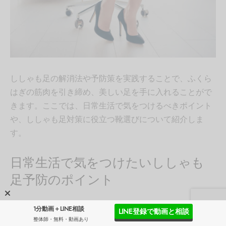
ししゃも足の解消法や予防策を実践することで、ふくら
はぎの筋肉を引き締め、美しい足を手に入れることがで
きます。ここでは、日常生活で気をつけるべきポイント
や、ししゃも足対策に役立つ靴選びについて紹介しま
す。
日常生活で気をつけたいししゃも
足予防のポイント
日常生活の中でししゃも足を予防するためには、いくつ
1分動画＋LINE相談
LINE登録で動画と相談
かのポイントに注意する必要があります。
以下のポイン
整体師・無料・動画あり