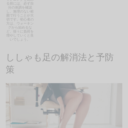
る前には、必ず自
分の体調を確認
し、無理のない範
囲で行うことが大
切です。初心者の
方は、ウォーキン
グから始めるな
ど、徐々に負荷を
増やしていくと良
いでしょう。
ししゃも足の解消法と予防
策