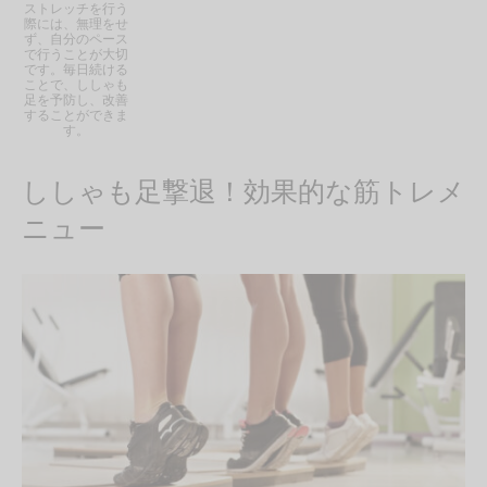
ストレッチを行う
際には、無理をせ
ず、自分のペース
で行うことが大切
です。毎日続ける
ことで、ししゃも
足を予防し、改善
することができま
す。
ししゃも足撃退！効果的な筋トレメ
ニュー