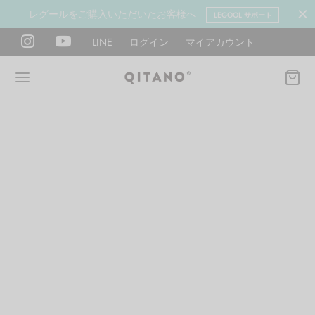
レグールをご購入いただいたお客様へ
LEGOOL サポート
LINE
ログイン
マイアカウント
Back
Back
Back
Back
Back
Back
ANO METHOD ACADEMY
OOL
Y LAB
肉図鑑
ットネス 一覧
イエット
ANO Method Academyとは
式】レグール
図鑑
ーウエイト
エットマインド
eck
タイプ診断（3問）
ールの使い方・効果
レッチ 一覧
ントレーニング
houlder
電子書籍プレゼント
ールの特集
ットネス 一覧
腕
筋トレ
Hand / arm
プラン
ール取扱店募集
ィメイク
ササイズ（有料会員）
hest