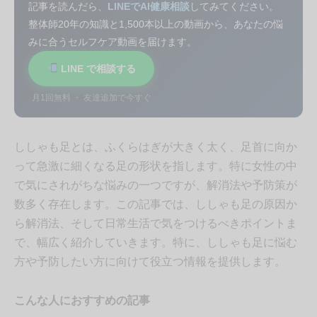
記事を読んだら、
LINEでAI健康相談
してみてください。
整体師20年の知識と1,500本以上の動画から、あなたの悩
みに合うセルフケア動画を届けます。
LINE で相談する
月1回無料 ・ 友達追加で今すぐ
ししゃも足とは、ふくらはぎが大きく太く、足首に向か
って急激に細くなる足の形状を指します。特に女性の中
で気にされがちな悩みの一つですが、解消法や予防策が
数多く存在します。この記事では、ししゃも足の原因か
ら解消法、そして日常生活で気をつけるべきポイントま
で、幅広く紹介していきます。特に、ししゃも足に悩む
方や予防したい方に向けて役立つ情報を提供します。
こんな人におすすめの記事