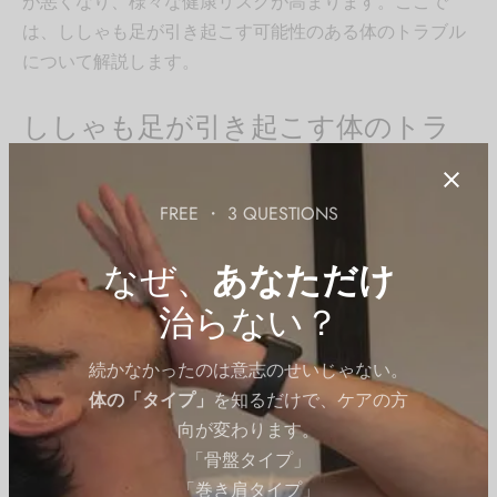
が悪くなり、様々な健康リスクが高まります。ここで
は、ししゃも足が引き起こす可能性のある体のトラブル
について解説します。
ししゃも足が引き起こす体のトラ
ブルとは？
FREE ・ 3 QUESTIONS
ししゃも足は見た目の問題だけでなく、様々な健康リス
クを伴います。
ふくらはぎの筋肉が硬くなると、血流が
なぜ、
あなただけ
悪くなり、体全体の調子が悪くなる可能性があります。
治らない？
例えば、ししゃも足は冷え性の原因となることがありま
続かなかったのは意志のせいじゃない。
す。ふくらはぎの筋肉が硬くなると、血流が悪くなり、
体の「タイプ」
を知るだけで、ケアの方
足先まで十分な血液が届かなくなります。これにより、
向が変わります。
足が冷えやすくなり、冷え性が悪化します。また、ふく
「骨盤タイプ」
らはぎの筋肉が硬くなることで、足のむくみやすさも増
「巻き肩タイプ」
します。長時間の座り仕事や立ち仕事をする人は、特に