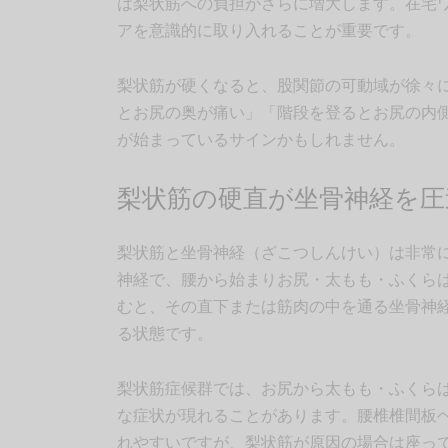
は梨状筋への負担がさらに増大します。在宅ワ
アを意識的に取り入れることが重要です。
梨状筋が硬くなると、股関節の可動域が徐々
とお尻の奥が痛い」「階段を登るとお尻の内
が始まっているサインかもしれません。
梨状筋の硬直が坐骨神経を
梨状筋と坐骨神経（ざこつしんけい）は非常
神経で、腰から始まりお尻・太もも・ふくら
むと、その直下または筋肉の中を通る坐骨神
る状態です。
梨状筋症候群では、お尻から太もも・ふくら
な症状が現れることがあります。腰椎椎間板
れやすいですが、梨状筋が原因の場合は座っ