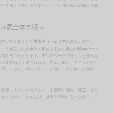
待できるケースがあります。ただし強い痺れや痛みがあ
お尻全体の張り
（だいでんきん）
や
中殿筋（ちゅうでんきん）
のこり
す。大殿筋はお尻全体を形成する体内最大の筋肉の一つ
ゆる動作に関わります。デスクワークでほとんど使わな
わらず長時間圧迫され続け、血流が低下してこりやすく
・重い・冷たい感じがする」と訴える方の多くに大殿
の安定に大きく関わります。中殿筋が弱化・硬直すると
ブルグ徴候）ことがあり、腰痛や膝痛にもつながりま