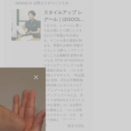
QITANO ® 北野カラダづくりラボ
スタイルアップ レ
グール｜LEGOOL®
使い方、効果を開
１日３分。レグールに乗っ
て足を開いたり閉じたりす
発者の北野が解説
るだけで骨盤が引き締ま
る。そこから美の連鎖が始
まる。骨盤引き締め 骨盤ダ
イエット O脚 ヒップアップ
ぽっこりお腹解消 姿勢が良
くなる STYLE UP LEGOOL®
スタイルアップ レグール美
の連鎖が始まる。 バレエ式
骨盤エクササイズ。 1年品質
保証 送料・代引き手数料無
料商品購入するスタイルア
ップ レグールとは？スタイ
ルアップ レグールとは、当
サイトQITANOカラダづくり
ラボを運営している北野代
表が開発した「バレエ式骨
盤エクササイズ」です。 自
宅で簡単に「美の筋肉」を
鍛...
続きを読む