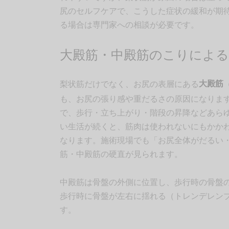
尻のセルフケアで、こうした症状の緩和が期
る場合は専門家への相談が必要です。
大殿筋・中殿筋のこりによる
梨状筋だけでなく、お尻の表層にある
大殿筋
も、お尻の張り感や重だるさの原因になりま
で、歩行・立ち上がり・階段の昇降などあら
い生活が続くと、筋肉は使われないにもかか
なります。施術現場でも「お尻全体がだるい
筋・中殿筋の硬直が見られます。
中殿筋は骨盤の外側に位置し、歩行時の骨盤
歩行時に骨盤が左右に揺れる（トレンデレン
す。