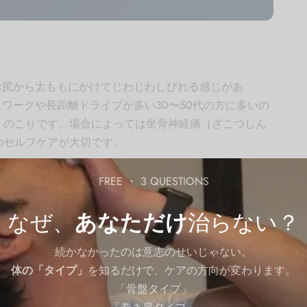
お尻から太ももにかけてじわじわしびれる感じがあ
ワークや長距離ドライブが多い30〜50代の方に多いの
）のこりです。場合によっては坐骨神経痛（ざこつしん
のセルフケアが大切です。
「お尻が痛くて長時間座れない」「腰と一緒にお尻の奥
FREE ・ 3 QUESTIONS
しゃいます。在宅ワークが普及した近年は、一日中同じ
なぜ、
あなただけ
治らない？
大しているケースが目立ちます。この記事では、均整術
、テニスボールを使った
お尻ほぐしのセルフケア方法
を
続かなかったのは意志のせいじゃない。
係についても丁寧に解説しますので、ぜひ最後まで読ん
体の「タイプ」
を知るだけで、ケアの方向が変わります。
「骨盤タイプ」