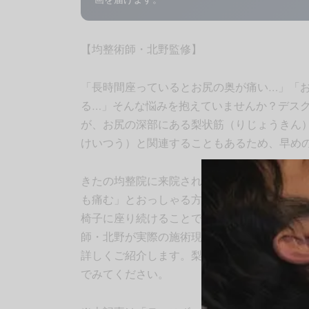
【均整術師・北野監修】
「長時間座っているとお尻の奥が痛い…」「
る…」そんな悩みを抱えていませんか？デスク
が、お尻の深部にある梨状筋（りじょうきん
けいつう）と関連することもあるため、早め
きたの均整院に来院される患者様の中でも、
も痛む」とおっしゃる方が非常に多くいらっ
椅子に座り続けることで梨状筋への負担が増
師・北野が実際の施術現場での知見をもとに
詳しくご紹介します。梨状筋と坐骨神経の関
でみてください。