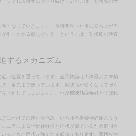
ークで1日8時間以上座り続けている方は、梨状筋のケ
に狭くなっていきます。「長時間座った後に立ち上がる
側が引っかかる感じがする」という方は、梨状筋の硬直
圧迫するメカニズム
に近い位置を通っています。坐骨神経は人体最大の末梢
はぎ・足先まで走っています。梨状筋が硬くなって膨ら
経を圧迫してしまいます。これが
梨状筋症候群
と呼ばれ
はぎにかけての痺れや痛み、いわゆる坐骨神経痛のよう
ヘルニアによる坐骨神経痛と症状が似ているため混同さ
ているときに症状が強くなる傾向があります。適切なお