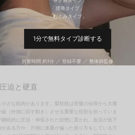
「巻き肩タイプ」
ズ」の一つです。
「腰痛タイプ」
「むくみタイプ」
1分で無料タイプ診断する
の原因
ています。「なぜお尻がこるのか」を正しく理解するこ
所要時間 約1分 ／ 登録不要 ／ 整体師監修
圧迫と硬直
う小さな筋肉があります。梨状筋は骨盤の仙骨から大腿
外旋（外側に回す動き）させる重要な役割を担っていま
が継続的に圧迫・伸張された状態に置かれ、血流が低下
癖がある方や、片側に体重が偏った座り方をしている方