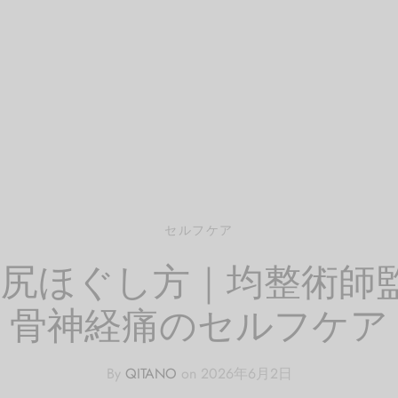
セルフケア
お尻ほぐし方｜均整術師
骨神経痛のセルフケア
By
QITANO
on
2026年6月2日