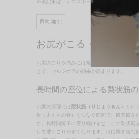
※本記事は「テニスボール セルフケアシリー
目次
[
開く
]
お尻がこる・痛む4つ
お尻のこりや痛みには複数の原因が絡み合っ
とで、セルフケアの効果が高まります。
長時間の座位による梨状筋の
お尻の深部には
梨状筋（りじょうきん）
とい
骨（太ももの骨）をつなぐ筋肉で、股関節を
す。長時間椅子に座り続けると、この梨状筋
して硬くこりやすくなります。特に脚を組む