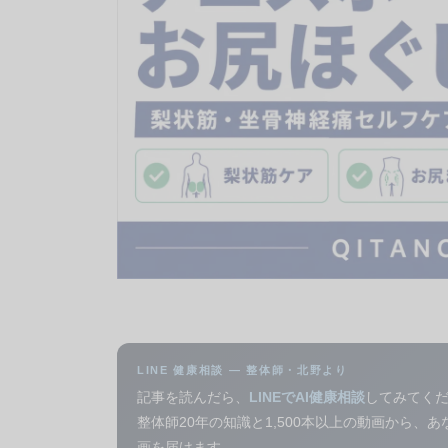
LINE 健康相談 — 整体師・北野より
記事を読んだら、
LINEでAI健康相談
してみてく
整体師20年の知識と1,500本以上の動画から、
画を届けます。