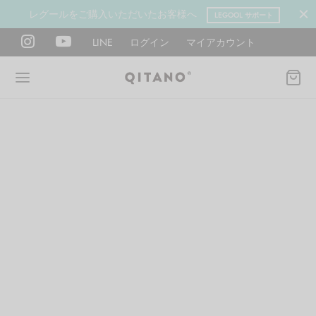
レグールをご購入いただいたお客様へ
LEGOOL サポート
LINE
ログイン
マイアカウント
Back
Back
Back
Back
Back
Back
ANO METHOD ACADEMY
OOL
Y LAB
肉図鑑
ットネス 一覧
イエット
ANO Method Academyとは
式】レグール
図鑑
ーウエイト
エットマインド
eck
タイプ診断（3問）
ールの使い方・効果
レッチ 一覧
ントレーニング
houlder
電子書籍プレゼント
ールの特集
ットネス 一覧
腕
筋トレ
Hand / arm
プラン
ール取扱店募集
ィメイク
ササイズ（有料会員）
hest