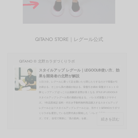
QITANO STORE｜レグール公式
QITANO ® 北野カラダづくりラボ
スタイルアップ レグール｜LEGOOL®使い方、効
果を開発者の北野が解説
１日３分。レグールに乗って足を開いたり閉じたりするだけで骨盤が引
き締まる。そこから美の連鎖が始まる。骨盤引き締め 骨盤ダイエット O
脚 ヒップアップ ぽっこりお腹解消 姿勢が良くなる STYLE UP LEGOOL®
スタイルアップ レグール美の連鎖が始まる。 バレエ式骨盤エクササイ
ズ。 1年品質保証 送料・代引き手数料無料商品購入するスタイルアップ
レグールとは？スタイルアップ レグールとは、当サイトQITANOカラダづ
くりラボを運営している北野代表が開発した「バレエ式骨盤エクササイ
続きを読む
ズ」です。 自宅で簡単に「美の筋肉」を鍛...