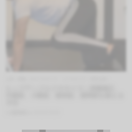
お尻（骨盤）のエクササイズ
エクササイズ（有料会員）
ヒップアップエクササイズ｜骨盤矯正、
中殿筋、小殿筋、梨状筋、股関節を鍛える
方法
By
QITANO
on
2021年7月9日