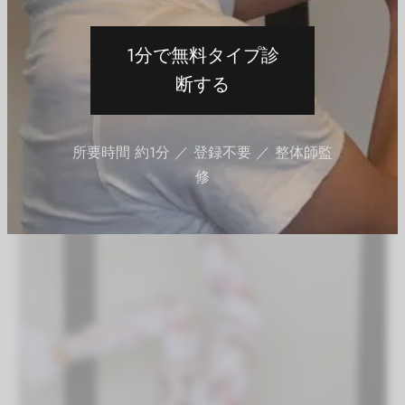
お尻（骨盤）のエクササイズ
エクササイズ（有料会員）
サイドレッグアップニー｜膝を曲げ伸ば
1分で無料タイプ診
しでヒップアップ
断する
By
QITANO
on
2021年7月13日
所要時間 約1分 ／ 登録不要 ／ 整体師監
有料会員限定
修