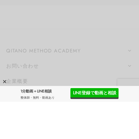
QITANO METHOD ACADEMY
お問い合わせ
企業概要
1分動画＋LINE相談
LINE登録で動画と相談
SNS
整体師・無料・動画あり
SNSを配信しています。フォローよろしくお願いしま
す。