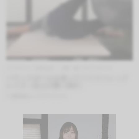
エクササイズ（有料会員）
体幹（腰）のエクササイズ
バランスボールを使ってツイストレッグ
レイズ（足上げ横へ倒す）
By
QITANO
on
2021年10月13日