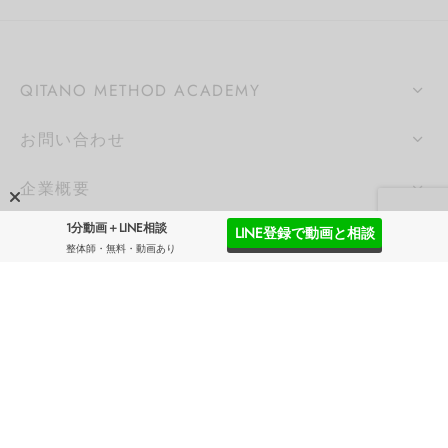
QITANO METHOD ACADEMY
お問い合わせ
企業概要
1分動画＋LINE相談
LINE登録で動画と相談
SNS
整体師・無料・動画あり
SNSを配信しています。フォローよろしくお願いしま
す。