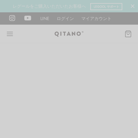
レグールをご購入いただいたお客様へ
LEGOOL サポート
LINE
ログイン
マイアカウント
Back
Back
Back
Back
Back
Back
ANO METHOD ACADEMY
OOL
Y LAB
肉図鑑
ットネス 一覧
イエット
ANO Method Academyとは
式】レグール
図鑑
ーウエイト
エットマインド
eck
タイプ診断（3問）
ールの使い方・効果
レッチ 一覧
ントレーニング
houlder
電子書籍プレゼント
ールの特集
ットネス 一覧
腕
筋トレ
Hand / arm
プラン
ール取扱店募集
ィメイク
ササイズ（有料会員）
hest