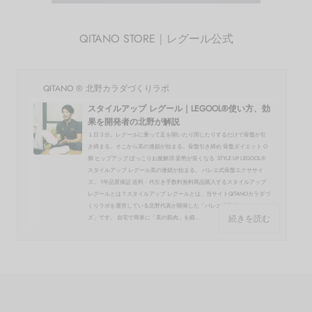
QITANO STORE｜レグール公式
QITANO ® 北野カラダづくりラボ
スタイルアップ レグール｜LEGOOL®使い方、効
果を開発者の北野が解説
１日３分。レグールに乗って足を開いたり閉じたりするだけで骨盤が引
き締まる。そこから美の連鎖が始まる。骨盤引き締め 骨盤ダイエット O
脚 ヒップアップ ぽっこりお腹解消 姿勢が良くなる STYLE UP LEGOOL®
スタイルアップ レグール美の連鎖が始まる。 バレエ式骨盤エクササイ
ズ。 1年品質保証 送料・代引き手数料無料商品購入するスタイルアップ
レグールとは？スタイルアップ レグールとは、当サイトQITANOカラダづ
くりラボを運営している北野代表が開発した「バレエ式骨盤エクササイ
続きを読む
ズ」です。 自宅で簡単に「美の筋肉」を鍛...