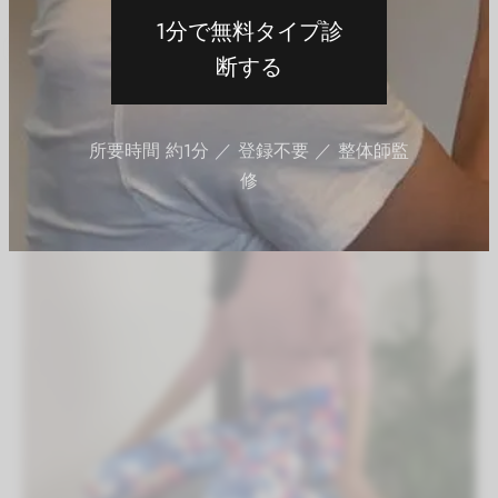
ン・ぽっこりお腹解消）
1分で無料タイプ診
By
QITANO
on
2021年7月8日
断する
有料会員限定
所要時間 約1分 ／ 登録不要 ／ 整体師監
修