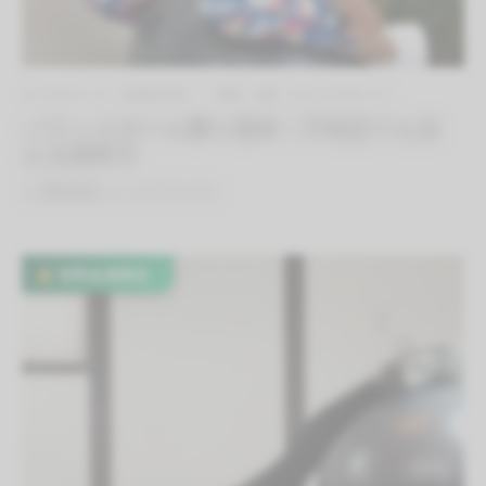
エクササイズ（有料会員）
体幹（腰）のエクササイズ
バランスボール乗り基本｜不安定でも支
える体幹力
By
QITANO
on
2021年9月2日
有料会員限定