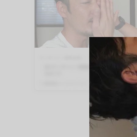
マッサージ（有料会員）
顔のマッサージ
目のマッサージ｜眼輪筋、小頬骨筋、上唇挙筋
をほぐす
By
QITANO
on
2021年7月6日