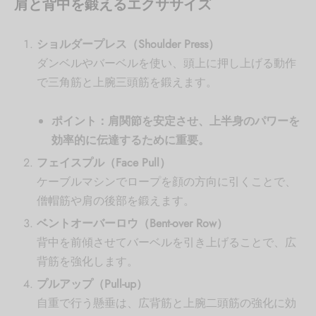
肩と背中を鍛えるエクササイズ
ショルダープレス（Shoulder Press）
ダンベルやバーベルを使い、頭上に押し上げる動作
で三角筋と上腕三頭筋を鍛えます。
ポイント：肩関節を安定させ、上半身のパワーを
効率的に伝達するために重要。
フェイスプル（Face Pull）
ケーブルマシンでロープを顔の方向に引くことで、
僧帽筋や肩の後部を鍛えます。
ベントオーバーロウ（Bent-over Row）
背中を前傾させてバーベルを引き上げることで、広
背筋を強化します。
プルアップ（Pull-up）
自重で行う懸垂は、広背筋と上腕二頭筋の強化に効