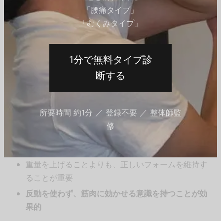
「腰痛タイプ」
とがポイントです。
「むくみタイプ」
インクラインダンベルカール（Incline Dumbbell
Curl）
斜めに倒したベンチに座り、ダンベルを持ち上げる
1分で無料タイプ診
ことで、二頭筋の長頭を集中的に刺激します。
断する
コンセントレーションカール（Concentration Curl）
片腕ずつ行うことで、上腕二頭筋の収縮を最大限に
引き出します。
所要時間 約1分 ／ 登録不要 ／ 整体師監
修
上腕二頭筋を鍛える際の注意点
重量を上げることよりも、正しいフォームを維持す
ることが重要
反動を使わず、筋肉に効かせる意識を持つことが効
果的