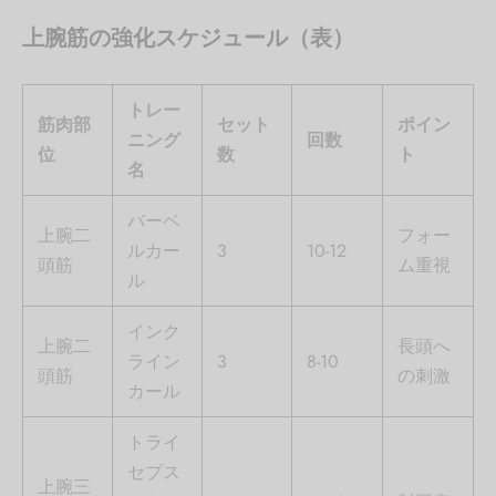
上腕筋の強化スケジュール（表）
トレー
筋肉部
セット
ポイン
ニング
回数
位
数
ト
名
バーベ
上腕二
フォー
ルカー
3
10-12
頭筋
ム重視
ル
インク
上腕二
長頭へ
ライン
3
8-10
頭筋
の刺激
カール
トライ
セプス
上腕三