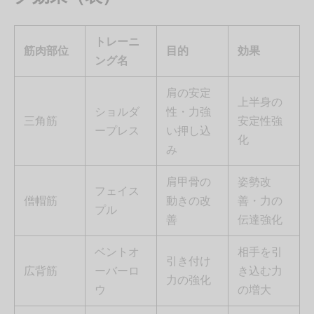
トレーニ
筋肉部位
目的
効果
ング名
肩の安定
上半身の
ショルダ
性・力強
三角筋
安定性強
ープレス
い押し込
化
み
肩甲骨の
姿勢改
フェイス
僧帽筋
動きの改
善・力の
プル
善
伝達強化
ベントオ
相手を引
引き付け
広背筋
ーバーロ
き込む力
力の強化
ウ
の増大