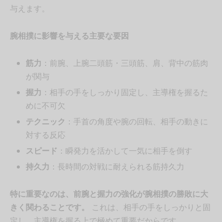
与えます。
腕相撲に影響を与える主要な要因
筋力
：前腕、上腕二頭筋・三頭筋、肩、背中の筋肉
が関与
握力
：相手の手をしっかり固定し、主導権を握るた
めに不可欠
テクニック
：手首の角度や腕の回転、相手の動きに
対する反応
スピード
：瞬発力を活かして一気に相手を倒す
持久力
：長時間の対戦に耐えられる筋持久力
特に重要なのは、前腕と握力の強化が腕相撲の勝敗に大
きく関わることです。
これは、相手の手をしっかりと固
定し、主導権を握る上で極めて重要だからです。