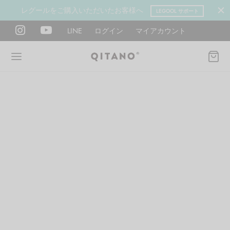
レグールをご購入いただいたお客様へ
LEGOOL サポート
LINE
ログイン
マイアカウント
Back
Back
Back
Back
Back
Back
ANO METHOD ACADEMY
OOL
Y LAB
肉図鑑
ットネス 一覧
イエット
ANO Method Academyとは
式】レグール
図鑑
ーウエイト
エットマインド
eck
タイプ診断（3問）
ールの使い方・効果
レッチ 一覧
ントレーニング
houlder
電子書籍プレゼント
ールの特集
ットネス 一覧
腕
筋トレ
Hand / arm
プラン
ール取扱店募集
ィメイク
ササイズ（有料会員）
hest