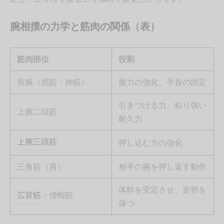
腕相撲の力学と筋肉の関係（表）
筋肉部位
役割
前腕（屈筋・伸筋）
握力の強化、手首の固定
引きつける力、粘り強い
上腕二頭筋
耐久力
上腕三頭筋
押し込む力の強化
三角筋（肩）
相手の腕を押し返す動作
体幹を安定させ、姿勢を
広背筋
・僧帽筋
保つ