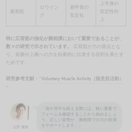
上半身の
ロウイン
肩甲骨の
菱形筋
安定性向
グ
安定化
上
特に広背筋の強化が腕相撲において重要であることが、
数々の研究で示されています。
広背筋が力の基点とな
り、前腕や上腕への力を効果的に伝達する役割を果たす
ためです。
研究参考文献
：
“
Voluntary Muscle Activity（随意筋活動）
“
「肩や背中を鍛える際には、軽い重量で
フォームを確認することから始めましょ
う。正しい姿勢が、腕相撲での力の発揮
をサポートします。」
北野 優旗