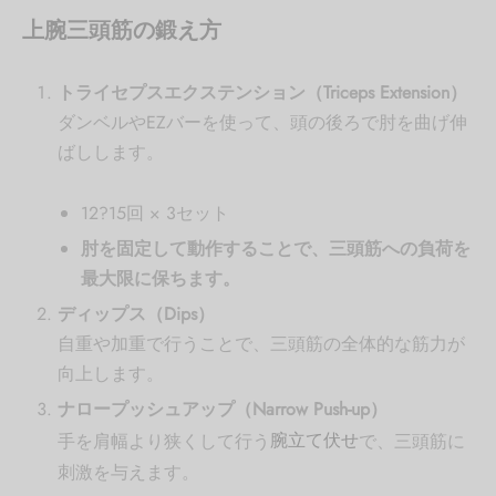
上腕三頭筋の鍛え方
トライセプスエクステンション（Triceps Extension）
ダンベルやEZバーを使って、頭の後ろで肘を曲げ伸
ばしします。
12?15回 × 3セット
肘を固定して動作することで、三頭筋への負荷を
最大限に保ちます。
ディップス（Dips）
自重や加重で行うことで、三頭筋の全体的な筋力が
向上します。
ナロープッシュアップ（Narrow Push-up）
手を肩幅より狭くして行う
腕立て伏せ
で、三頭筋に
刺激を与えます。