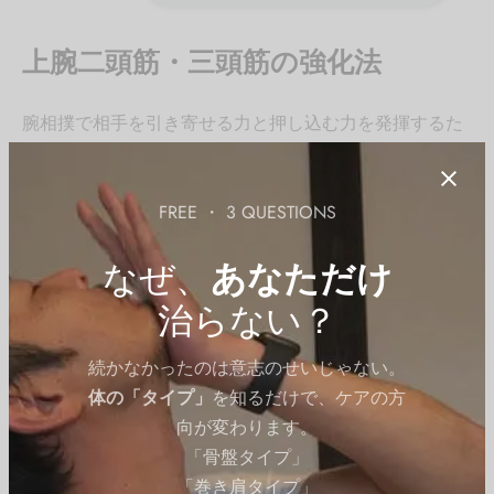
上腕二頭筋・三頭筋の強化法
腕相撲で相手を引き寄せる力と押し込む力を発揮するた
めには、上腕二頭筋と三頭筋の強化が不可欠です。これ
らの筋肉は、攻めと守りの両面で重要な役割を担いま
FREE ・ 3 QUESTIONS
す。
なぜ、
あなただけ
上腕二頭筋の鍛え方
治らない？
バーベルカール（Barbell Curl）
肩幅程度に握ったバーベルを持ち上げることで、上
続かなかったのは意志のせいじゃない。
腕二頭筋の筋力が鍛えられます。
体の「タイプ」
を知るだけで、ケアの方
向が変わります。
10?12回 × 3セット
「骨盤タイプ」
「巻き肩タイプ」
コントロールを意識してゆっくりと動作を行うこ