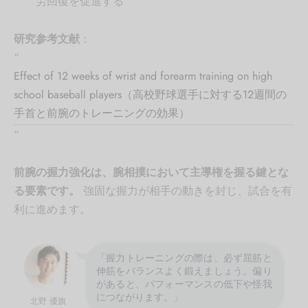
労回復を促進する
研究参考文献
：
“
Effect of 12 weeks of wrist and forearm training on high
school baseball players（高校野球選手に対する12週間の
手首と前腕のトレーニングの効果）
“
前腕の握力強化は、腕相撲において主導権を握る鍵とな
る要素です。
強固な握力が相手の動きを封じ、試合を有
利に進めます。
「握力トレーニングの際は、必ず屈筋と
伸筋をバランスよく鍛えましょう。偏り
があると、パフォーマンスの低下や怪我
につながります。」
北野 優旗