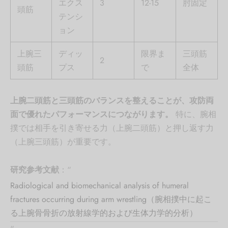
エクス
3
12-15
肘固定
頭筋
テンシ
ョン
上腕三
ディッ
限界ま
三頭筋
2
頭筋
プス
で
全体
上腕二頭筋と三頭筋のバランスを整えることが、攻防両
面で優れたパフォーマンスにつながります。
特に、腕相
撲では相手を引き寄せる力（上腕二頭筋）と押し返す力
（上腕三頭筋）が重要です。
研究参考文献
：
“
Radiological and biomechanical analysis of humeral
fractures occurring during arm wrestling（腕相撲中に起こ
る上腕骨骨折の放射線学的および生体力学的分析）