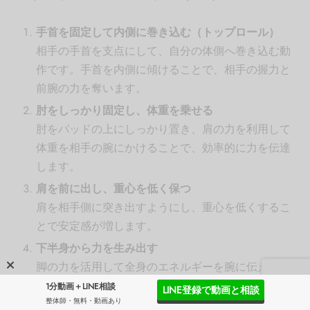
手首を固定して内側に巻き込む（トップロール）
相手の手首を支点にして、自分の体側へ巻き込む動
作です。手首を内側に傾けることで、相手の握力と
前腕の力を奪います。
肘をしっかり固定し、体重を乗せる
肘をパッドの上にしっかり置き、肩の力を利用して
体重を相手の腕にかけることで、効率的に力を伝達
します。
肩を前に出し、重心を低く保つ
肩を相手側に突き出すようにし、重心を低くするこ
とで安定感が増します。
下半身から力を生み出す
脚の力を活用して全身のエネルギーを腕に伝えるた
め、足の位置や体のひねりも重要です。
1分動画＋LINE相談
LINE登録で動画と相談
整体師・無料・動画あり
呼吸を意識する