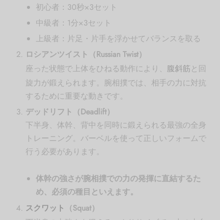
初心者：30秒×3セット
中級者：1分×3セット
上級者：片足・片手を浮かせてバランスを取る
ロシアンツイスト（Russian Twist）
座った状態で上体をひねる動作により、
腹斜筋
と回
旋力が鍛えられます。腕相撲では、相手の力に対抗
するために重要な動きです。
デッドリフト（Deadlift）
下半身、体幹、背中を同時に鍛えられる最強の全身
トレーニング。バーベルを使って正しいフォームで
行う必要があります。
体幹の強さが腕相撲での力の発揮に直結するた
め、必須の種目といえます。
スクワット
（Squat）