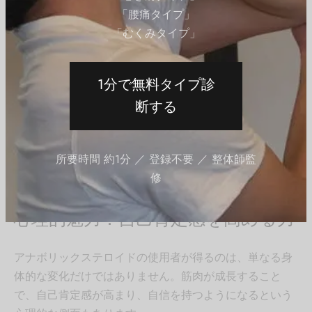
多い。
「腰痛タイプ」
トレーニング耐久性の向上
「むくみタイプ」
より長時間、より高強度のトレーニングが可能にな
る。
1分で無料タイプ診
脂肪燃焼の加速
筋肉が増えることで基礎代謝が向上し、脂肪が減少
断する
する。
「筋肉が成長するスピードが速いほど、達成感と満足感
所要時間 約1分 ／ 登録不要 ／ 整体師監
を感じる」というユーザーの声は少なくありません。
修
心理的魅力：自己肯定感を高める力
アナボリックステロイドの使用者が得るのは、単なる身
体的な変化だけではありません。筋肉が成長すること
で、自己肯定感が高まり、自信を持つようになるという