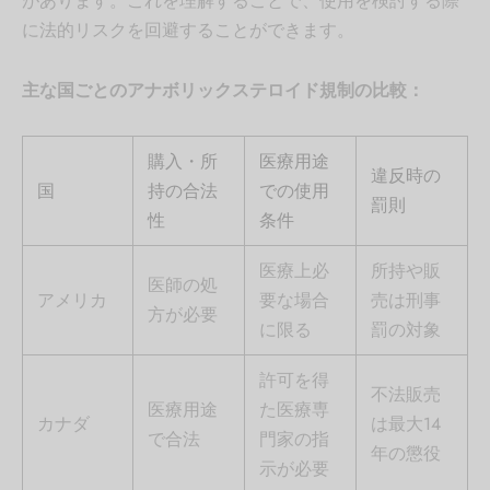
があります。これを理解することで、使用を検討する際
に法的リスクを回避することができます。
主な国ごとのアナボリックステロイド規制の比較：
購入・所
医療用途
違反時の
国
持の合法
での使用
罰則
性
条件
医療上必
所持や販
医師の処
アメリカ
要な場合
売は刑事
方が必要
に限る
罰の対象
許可を得
不法販売
医療用途
た医療専
カナダ
は最大14
で合法
門家の指
年の懲役
示が必要