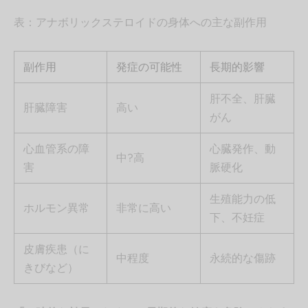
表：アナボリックステロイドの身体への主な副作用
副作用
発症の可能性
長期的影響
肝不全、肝臓
肝臓障害
高い
がん
心血管系の障
心臓発作、動
中?高
害
脈硬化
生殖能力の低
ホルモン異常
非常に高い
下、不妊症
皮膚疾患（に
中程度
永続的な傷跡
きびなど）