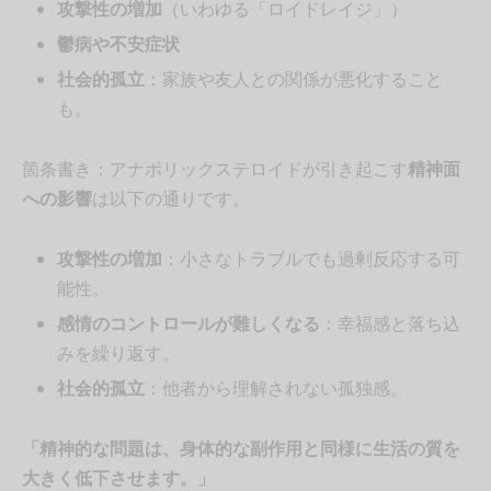
攻撃性の増加
（いわゆる「ロイドレイジ」）
鬱病や不安症状
社会的孤立
：家族や友人との関係が悪化すること
も。
箇条書き：アナボリックステロイドが引き起こす
精神面
への影響
は以下の通りです。
攻撃性の増加
：小さなトラブルでも過剰反応する可
能性。
感情のコントロールが難しくなる
：幸福感と落ち込
みを繰り返す。
社会的孤立
：他者から理解されない孤独感。
「精神的な問題は、身体的な副作用と同様に生活の質を
大きく低下させます。」