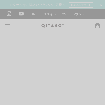
レグールをご購入いただいたお客様へ
LEGOOL サポート
LINE
ログイン
マイアカウント
Back
Back
Back
Back
Back
Back
ANO METHOD ACADEMY
OOL
Y LAB
肉図鑑
ットネス 一覧
イエット
ANO Method Academyとは
式】レグール
図鑑
ーウエイト
エットマインド
eck
タイプ診断（3問）
ールの使い方・効果
レッチ 一覧
ントレーニング
houlder
電子書籍プレゼント
ールの特集
ットネス 一覧
腕
筋トレ
Hand / arm
プラン
ール取扱店募集
ィメイク
ササイズ（有料会員）
hest