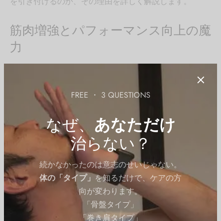
を引き付けるのか、その理由を詳しく解説します。
筋肉増強とパフォーマンス向上の魔
力
アナボリックステロイドの主な効果として、多くのユー
ザーが挙げるのが筋肉増強とパフォーマンスの向上で
FREE ・ 3 QUESTIONS
す。トレーニングの効果を短期間で得られることから、
特にボディビルダーやアスリートの間で人気がありま
なぜ、
あなただけ
す。
治らない？
アナボリックステロイドがもたらす筋肉増強のポイン
続かなかったのは意志のせいじゃない。
ト：
体の「タイプ」
を知るだけで、ケアの方
向が変わります。
急激な筋肉量の増加
「骨盤タイプ」
使用後数週間で目に見える変化を実感できることが
「巻き肩タイプ」