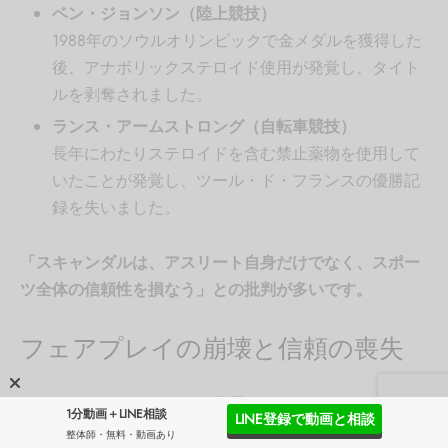
ベン・ジョンソン（陸上競技）
1988年のソウルオリンピックで金メダルを獲得した
後、アナボリックステロイド使用が発覚し、タイト
ルを剥奪されました。
ランス・アームストロング（自転車競技）
長年にわたりステロイドを含む禁止薬物を使用して
いたことが発覚し、ツール・ド・フランスの優勝記
録を失いました。
「スキャンダルは、アスリート自身だけでなく、スポー
ツ全体の信頼性を損なう」との批判が多いです。
フェアプレイの崩壊と信頼の喪失
アナボリックステロイドの使用は、スポーツにおけるフ
1分動画＋LINE相談
LINE登録で動画と相談
ェアプレイの精神を根底から覆す行為とされています。
整体師・無料・動画あり