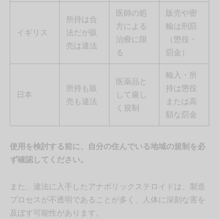
医師の処
販売や密
所持は合
方による
輸は刑罰
イギリス
法だが販
治療に限
（懲役・
売は違法
る
罰金）
輸入・所
医薬品と
所持も販
持は懲役
日本
して厳し
売も違法
または高
く規制
額な罰金
使用を検討する前に、自分の住んでいる地域の規制を必
ず確認してください。
また、違法に入手したアナボリックステロイドは、製造
プロセスが不透明であることが多く、人体に深刻な害を
及ぼす可能性があります。