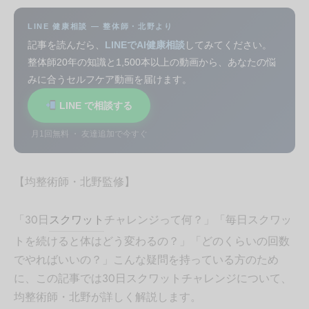
LINE 健康相談 — 整体師・北野より
記事を読んだら、
LINEでAI健康相談
してみてください。
整体師20年の知識と1,500本以上の動画から、あなたの悩
みに合うセルフケア動画を届けます。
LINE で相談する
月1回無料 ・ 友達追加で今すぐ
【均整術師・北野監修】
「30日
スクワット
チャレンジって何？」「毎日スクワッ
トを続けると体はどう変わるの？」「どのくらいの回数
でやればいいの？」こんな疑問を持っている方のため
に、この記事では30日スクワットチャレンジについて、
均整術師・北野が詳しく解説します。