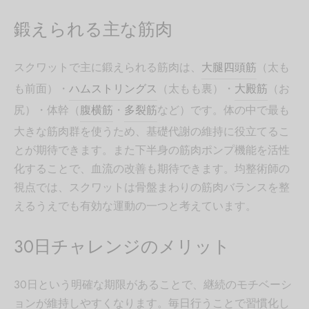
鍛えられる主な筋肉
スクワットで主に鍛えられる筋肉は、
大腿四頭筋
（太も
も前面）・
ハムストリングス
（太もも裏）・
大殿筋
（お
尻）・体幹（
腹横筋
・
多裂筋
など）です。体の中で最も
大きな筋肉群を使うため、基礎代謝の維持に役立てるこ
とが期待できます。また下半身の筋肉ポンプ機能を活性
化することで、血流の改善も期待できます。均整術師の
視点では、スクワットは骨盤まわりの筋肉バランスを整
えるうえでも有効な運動の一つと考えています。
30日チャレンジのメリット
30日という明確な期限があることで、継続のモチベーシ
ョンが維持しやすくなります。毎日行うことで習慣化し