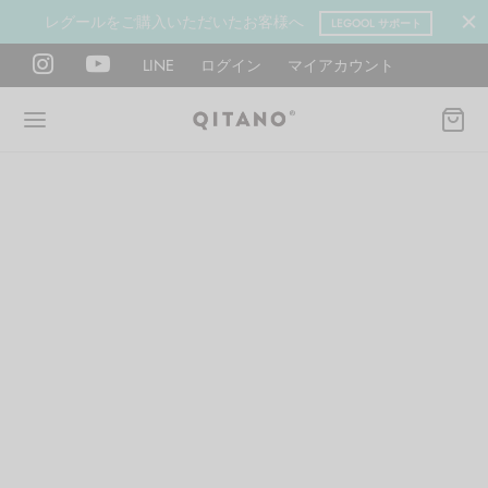
レグールをご購入いただいたお客様へ
LEGOOL サポート
LINE
ログイン
マイアカウント
Back
Back
Back
Back
Back
Back
ANO METHOD ACADEMY
OOL
Y LAB
肉図鑑
ットネス 一覧
イエット
ANO Method Academyとは
式】レグール
図鑑
ーウエイト
エットマインド
eck
タイプ診断（3問）
ールの使い方・効果
レッチ 一覧
ントレーニング
houlder
電子書籍プレゼント
ールの特集
ットネス 一覧
腕
筋トレ
Hand / arm
プラン
ール取扱店募集
ィメイク
ササイズ（有料会員）
hest