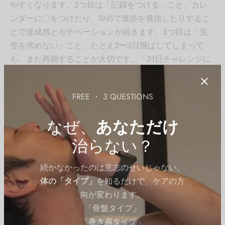
やすくなります。2つ目は「記録をつける」こと。カレ
ンダーに〇をつけたり、SNSで進捗を発信したりするこ
とで達成感とモチベーションが続きます。3つ目は「完
璧を求めない」こと。たとえ2〜3日飛ばしてしまって
も、また再開することが大切です。「31日チャレンジに
なってもいい」という気持ちで取り組むと、プレッシャ
ーが少なくなります。
FREE ・ 3 QUESTIONS
安全に行うための注意事項
なぜ、
あなただけ
治らない？
毎日行う場合は
筋肉痛
が残っているときは休息を優
先する
続かなかったのは意志のせいじゃない。
膝に痛みが出た場合はすぐに中止し専門家に相談す
体の「タイプ」
を知るだけで、ケアの方
る
向が変わります。
スクワット前後に必ずストレッチを行う
「骨盤タイプ」
骨盤・姿勢が気になる方はきたの均整院で確認して
「巻き肩タイプ」