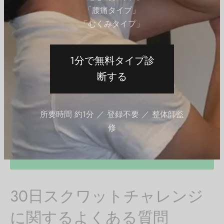
もらうとより効果的に取り組める
「腰痛タイプ」
「むくみタイプ」
30日スクワットチャレンジは、正しいフォームと無理の
ないペースで続けることで、下半身・お尻の引き締めに
1分で無料タイプ診
役立てることが期待できます。体の変化を楽しみながら
断する
取り組んでください。チャレンジ後も継続できるよう、
骨盤ケアや姿勢改善もあわせて取り組むことをおすすめ
します。個人差があります。
所要時間 約1分 ／ 登録不要 ／ 整体師監
修
整体師の朝ケアPDFを無料配布中！LINE
で受け取る →
30日スクワットチャレンジ
に関するよくある質問