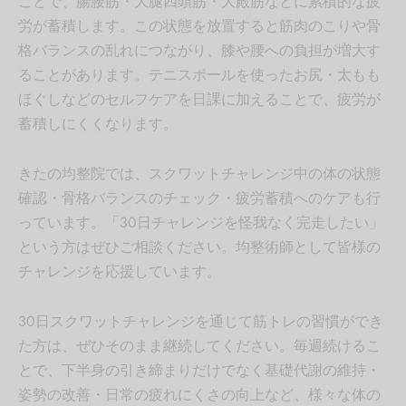
ことで、腸腰筋・大腿四頭筋・大殿筋などに累積的な疲
労が蓄積します。この状態を放置すると筋肉のこりや骨
格バランスの乱れにつながり、膝や腰への負担が増大す
ることがあります。テニスボールを使ったお尻・太もも
ほぐしなどのセルフケアを日課に加えることで、疲労が
蓄積しにくくなります。
きたの均整院では、スクワットチャレンジ中の体の状態
確認・骨格バランスのチェック・疲労蓄積へのケアも行
っています。「30日チャレンジを怪我なく完走したい」
という方はぜひご相談ください。均整術師として皆様の
チャレンジを応援しています。
30日スクワットチャレンジを通じて筋トレの習慣ができ
た方は、ぜひそのまま継続してください。毎週続けるこ
とで、下半身の引き締まりだけでなく基礎代謝の維持・
姿勢の改善・日常の疲れにくさの向上など、様々な体の