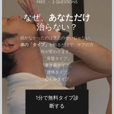
FREE ・ 3 QUESTIONS
バーベルアップライトロウは複数の筋肉グルー
プを同時に刺激するため、全身のトータルボデ
なぜ、
あなただけ
ィワークアウトとして取り入れることができま
治らない？
す。
続かなかったのは意志のせいじゃない。
当ストレッチ効果のある筋肉各種
体の「タイプ」
を知るだけで、ケアの方
#三角筋 #僧帽筋
向が変わります。
「骨盤タイプ」
詳細記事
「巻き肩タイプ」
「腰痛タイプ」
「むくみタイプ」
使用出来ないURLです
管理ID:#upright-row
1分で無料タイプ診
断する