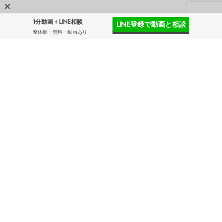
1分動画＋LINE相談
LINE登録で動画と相談
整体師・無料・動画あり
QITANO METHOD ACADEMY
お問い合わせ
企業概要