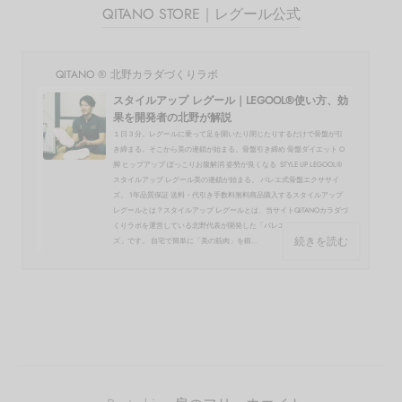
QITANO STORE｜レグール公式
QITANO ® 北野カラダづくりラボ
スタイルアップ レグール｜LEGOOL®使い方、効
果を開発者の北野が解説
１日３分。レグールに乗って足を開いたり閉じたりするだけで骨盤が引
き締まる。そこから美の連鎖が始まる。骨盤引き締め 骨盤ダイエット O
脚 ヒップアップ ぽっこりお腹解消 姿勢が良くなる STYLE UP LEGOOL®
スタイルアップ レグール美の連鎖が始まる。 バレエ式骨盤エクササイ
ズ。 1年品質保証 送料・代引き手数料無料商品購入するスタイルアップ
レグールとは？スタイルアップ レグールとは、当サイトQITANOカラダづ
くりラボを運営している北野代表が開発した「バレエ式骨盤エクササイ
続きを読む
ズ」です。 自宅で簡単に「美の筋肉」を鍛...