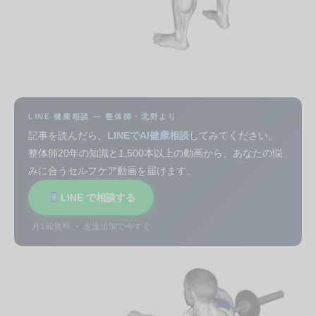
LINE 健康相談 — 整体師・北野より
記事を読んだら、
LINEでAI健康相談
してみてください。
整体師20年の知識と1,500本以上の動画から、あなたの悩
みに合うセルフケア動画を届けます。
LINE で相談する
月1回無料 ・ 友達追加で今すぐ