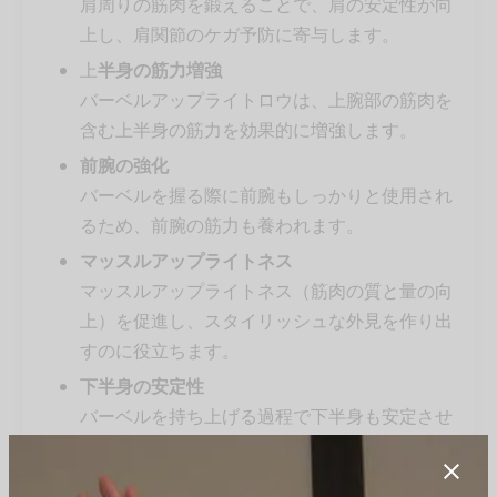
肩周りの筋肉を鍛えることで、肩の安定性が向
上し、肩関節のケガ予防に寄与します。
上
半身の筋力増強
バーベルアップライトロウは、上腕部の筋肉を
含む上半身の筋力を効果的に増強します。
前腕の強化
バーベルを握る際に前腕もしっかりと使用され
るため、前腕の筋力も養われます。
マッスルアップライトネス
マッスルアップライトネス（筋肉の質と量の向
上）を促進し、スタイリッシュな外見を作り出
すのに役立ちます。
下半身の安定性
バーベルを持ち上げる過程で下半身も安定させ
る必要があり、下半身の筋肉も働きます。
トータルボディワークアウト