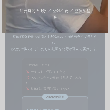
LINE 健康相談 — 他のAIと、ここが違う
所要時間 約1分 ／ 登録不要 ／ 整体師監
読んだあとは、
修
整体師のAIに相談してみましょう
テキストで答えるだけのAIとは違います。
整体師20年分の知識と1,500本以上の動画ライブラリか
ら、
あなたの悩みにぴったりの動画を北野が選んで届けます。
一般のAIチャット
テキストで回答するだけ
あなたに合った動画は教えてくれな
い
整体師の専門知識ではない
QITANOの答え