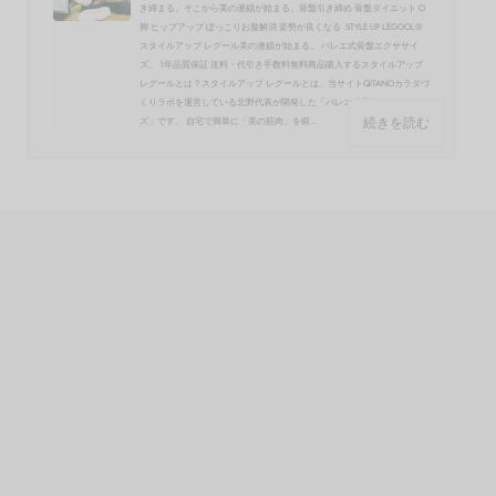
き締まる。そこから美の連鎖が始まる。骨盤引き締め 骨盤ダイエット O
脚 ヒップアップ ぽっこりお腹解消 姿勢が良くなる STYLE UP LEGOOL®
スタイルアップ レグール美の連鎖が始まる。 バレエ式骨盤エクササイ
ズ。 1年品質保証 送料・代引き手数料無料商品購入するスタイルアップ
レグールとは？スタイルアップ レグールとは、当サイトQITANOカラダづ
くりラボを運営している北野代表が開発した「バレエ式骨盤エクササイ
続きを読む
ズ」です。 自宅で簡単に「美の筋肉」を鍛...