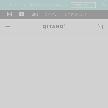
レグールをご購入いただいたお客様へ
LEGOOL サポート
LINE
ログイン
マイアカウント
Back
Back
Back
Back
Back
Back
ANO METHOD ACADEMY
OOL
Y LAB
肉図鑑
ットネス 一覧
イエット
ANO Method Academyとは
式】レグール
図鑑
ーウエイト
エットマインド
eck
タイプ診断（3問）
ールの使い方・効果
レッチ 一覧
ントレーニング
houlder
電子書籍プレゼント
ールの特集
ットネス 一覧
腕
筋トレ
Hand / arm
プラン
ール取扱店募集
ィメイク
ササイズ（有料会員）
hest