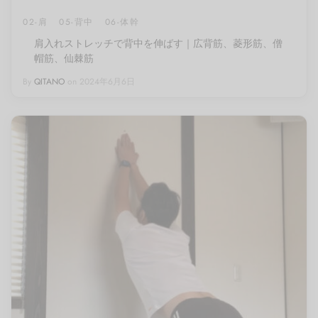
02-肩
05-背中
06-体幹
肩入れストレッチで背中を伸ばす｜広背筋、菱形筋、僧
帽筋、仙棘筋
By
QITANO
on
2024年6月6日