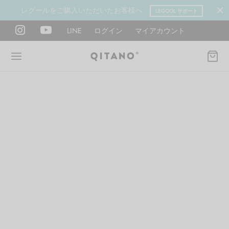
レグールをご購入いただいたお客様へ
LEGOOL サポート
LINE
ログイン
マイアカウント
Back
Back
Back
Back
Back
Back
ANO METHOD ACADEMY
OOL
Y LAB
肉図鑑
ットネス 一覧
イエット
ANO Method Academyとは
式】レグール
図鑑
ーウエイト
エットマインド
eck
タイプ診断（3問）
ールの使い方・効果
レッチ 一覧
ントレーニング
houlder
電子書籍プレゼント
ールの特集
ットネス 一覧
腕
筋トレ
Hand / arm
プラン
ール取扱店募集
ィメイク
ササイズ（有料会員）
hest