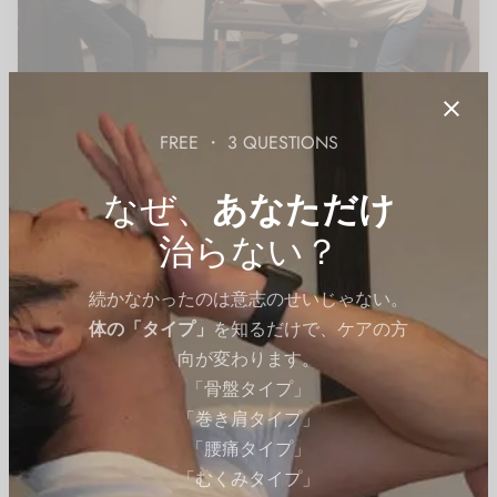
FREE ・ 3 QUESTIONS
05-背中
ブレスコアストレッチ
05-03.肩と背中のストレッチ
なぜ、
あなただけ
By
QITANO
on
2024年7月3日
治らない？
続かなかったのは意志のせいじゃない。
体の「タイプ」
を知るだけで、ケアの方
向が変わります。
「骨盤タイプ」
「巻き肩タイプ」
「腰痛タイプ」
「むくみタイプ」