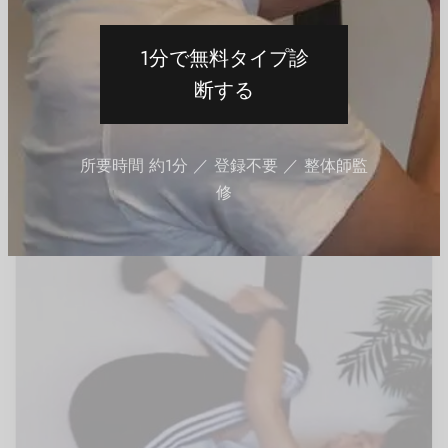
1分で無料タイプ診
05-背中
ブレスコアストレッチ
断する
05-02.腰・背中・おしりのストレッチ
By
QITANO
on
2024年7月3日
所要時間 約1分 ／ 登録不要 ／ 整体師監
修