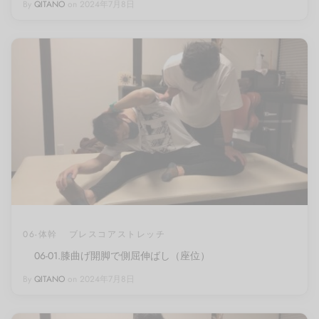
By
QITANO
on
2024年7月8日
06-体幹
ブレスコアストレッチ
06-01.膝曲げ開脚で側屈伸ばし（座位）
By
QITANO
on
2024年7月8日