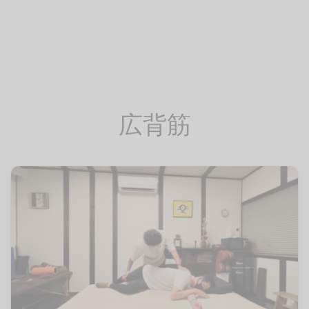
イン
フケア
レッチ（有料会員）
pine
ページ
レ
・腰
サージ（有料会員）
Trunk
レッチ
（有料会員）
Pelvis
広背筋
エット
eg
ーツ