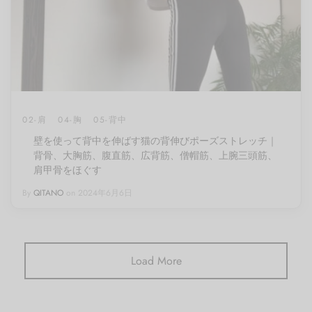
02-肩
04-胸
05-背中
壁を使って背中を伸ばす猫の背伸びポーズストレッチ｜
背骨、大胸筋、腹直筋、広背筋、僧帽筋、上腕三頭筋、
肩甲骨をほぐす
By
QITANO
on
2024年6月6日
Load More