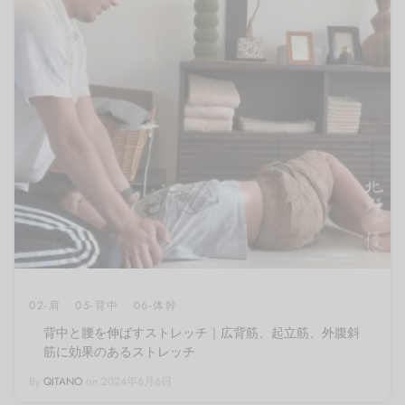
02-肩
05-背中
06-体幹
背中と腰を伸ばすストレッチ｜広背筋、起立筋、外腹斜
筋に効果のあるストレッチ
By
QITANO
on
2024年6月6日