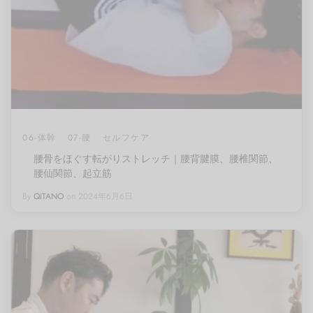
06-体幹
07-腰
セルフケア
腰骨をほぐす転がりストレッチ｜腰背腱膜、腰椎関節、
腰仙関節、起立筋
By
QITANO
on
2024年6月6日