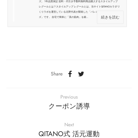
ズ。 1年品質保証 送料・代引き手数料無料商品購入するスタイルアップ
レグールとは？スタイルアップ レグールとは、当サイトQITANOカラダづ
くりラボを運営している北野代表が開発した「バレエ式骨盤エクササイ
続きを読む
ズ」です。 自宅で簡単に「美の筋肉」を鍛...
Share
Previous
クーポン誘導
Next
QITANO式 活元運動