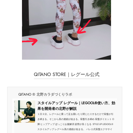
QITANO STORE｜レグール公式
QITANO ® 北野カラダづくりラボ
スタイルアップ レグール｜LEGOOL®使い方、効
果を開発者の北野が解説
１日３分。レグールに乗って足を開いたり閉じたりするだけで骨盤が引
き締まる。そこから美の連鎖が始まる。骨盤引き締め 骨盤ダイエット O
脚 ヒップアップ ぽっこりお腹解消 姿勢が良くなる STYLE UP LEGOOL®
スタイルアップ レグール美の連鎖が始まる。 バレエ式骨盤エクササイ