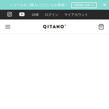
レグールをご購入いただいたお客様へ
LEGOOL サポート
LINE
ログイン
マイアカウント
Back
Back
Back
Back
Back
Back
ANO METHOD ACADEMY
OOL
Y LAB
肉図鑑
ットネス 一覧
イエット
ANO Method Academyとは
式】レグール
図鑑
ーウエイト
エットマインド
eck
タイプ診断（3問）
ールの使い方・効果
レッチ 一覧
ントレーニング
houlder
電子書籍プレゼント
ールの特集
ットネス 一覧
腕
筋トレ
Hand / arm
プラン
ール取扱店募集
ィメイク
ササイズ（有料会員）
hest