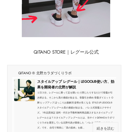
QITANO STORE｜レグール公式
QITANO ® 北野カラダづくりラボ
スタイルアップ レグール｜LEGOOL®使い方、効
果を開発者の北野が解説
１日３分。レグールに乗って足を開いたり閉じたりするだけで骨盤が引
き締まる。そこから美の連鎖が始まる。骨盤引き締め 骨盤ダイエット O
脚 ヒップアップ ぽっこりお腹解消 姿勢が良くなる STYLE UP LEGOOL®
スタイルアップ レグール美の連鎖が始まる。 バレエ式骨盤エクササイ
ズ。 1年品質保証 送料・代引き手数料無料商品購入するスタイルアップ
レグールとは？スタイルアップ レグールとは、当サイトQITANOカラダづ
くりラボを運営している北野代表が開発した「バレエ式骨盤エクササイ
続きを読む
ズ」です。 自宅で簡単に「美の筋肉」を鍛...