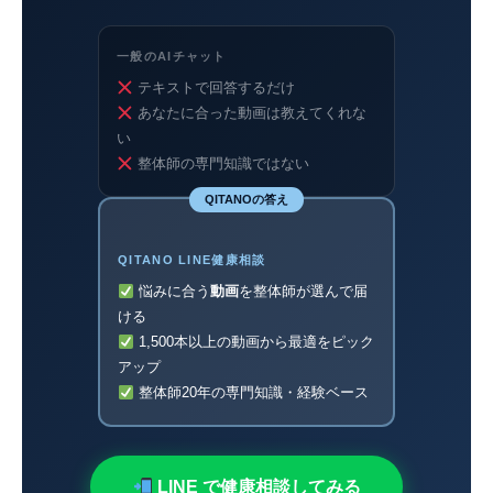
一般のAIチャット
テキストで回答するだけ
あなたに合った動画は教えてくれな
い
整体師の専門知識ではない
QITANOの答え
QITANO LINE健康相談
悩みに合う
動画
を整体師が選んで届
ける
1,500本以上の動画から最適をピック
アップ
整体師20年の専門知識・経験ベース
LINE で健康相談してみる