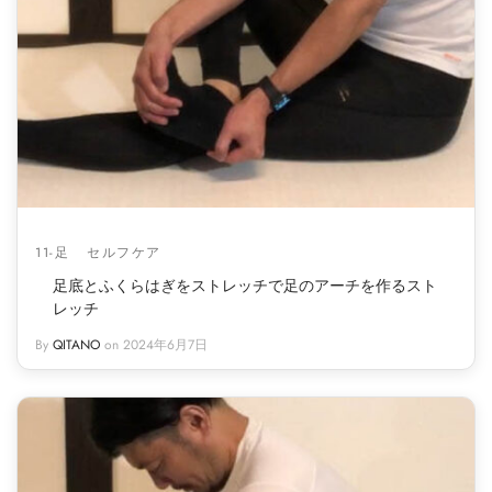
イン
フケア
レッチ（有料会員）
pine
ページ
レ
・腰
サージ（有料会員）
Trunk
レッチ
（有料会員）
Pelvis
エット
eg
11-足
セルフケア
足底とふくらはぎをストレッチで足のアーチを作るスト
レッチ
ーツ
By
QITANO
on
2024年6月7日