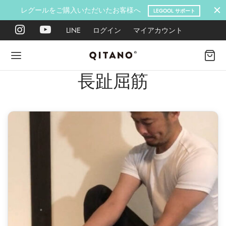
レグールをご購入いただいたお客様へ
LEGOOL サポート
LINE
ログイン
マイアカウント
長趾屈筋
Back
Back
Back
Back
Back
Back
ANO METHOD ACADEMY
OOL
Y LAB
肉図鑑
ットネス 一覧
イエット
ANO Method Academyとは
式】レグール
図鑑
ーウエイト
エットマインド
eck
タイプ診断（3問）
ールの使い方・効果
レッチ 一覧
ントレーニング
houlder
電子書籍プレゼント
ールの特集
ットネス 一覧
腕
筋トレ
Hand / arm
プラン
ール取扱店募集
ィメイク
ササイズ（有料会員）
hest