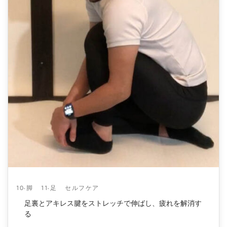
10-脚
11-足
セルフケア
足裏とアキレス腱をストレッチで伸ばし、疲れを解消す
る