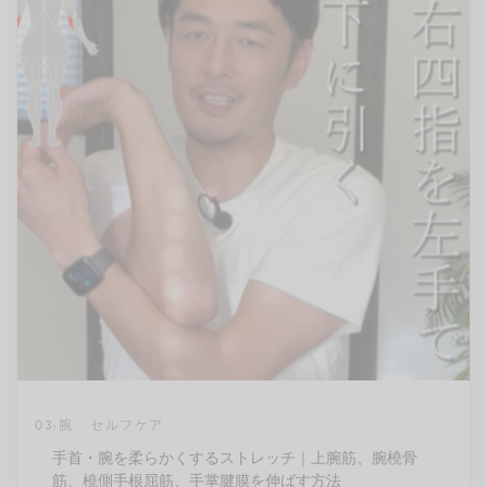
03-腕
セルフケア
手首・腕を柔らかくするストレッチ｜上腕筋、腕橈骨
筋、橈側手根屈筋、手掌腱膜を伸ばす方法