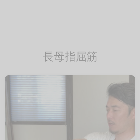
イン
フケア
レッチ（有料会員）
pine
ページ
レ
・腰
サージ（有料会員）
Trunk
レッチ
（有料会員）
Pelvis
長母指屈筋
エット
eg
ーツ