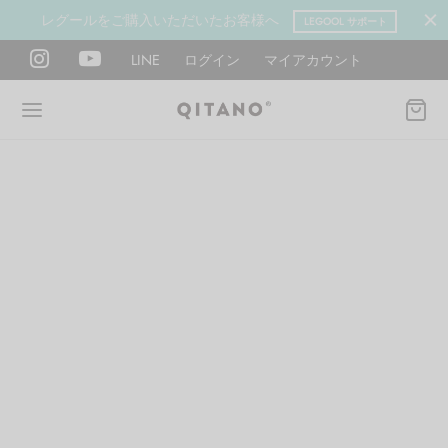
レグールをご購入いただいたお客様へ
LEGOOL サポート
LINE
ログイン
マイアカウント
Back
Back
Back
Back
Back
Back
ANO METHOD ACADEMY
OOL
Y LAB
肉図鑑
ットネス 一覧
イエット
ANO Method Academyとは
式】レグール
図鑑
ーウエイト
エットマインド
eck
タイプ診断（3問）
ールの使い方・効果
レッチ 一覧
ントレーニング
houlder
電子書籍プレゼント
ールの特集
ットネス 一覧
腕
筋トレ
Hand / arm
プラン
ール取扱店募集
ィメイク
ササイズ（有料会員）
hest