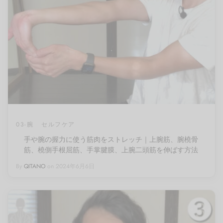
03-腕
セルフケア
手や腕の握力に使う筋肉をストレッチ｜上腕筋、腕橈骨
筋、橈側手根屈筋、手掌腱膜、上腕二頭筋を伸ばす方法
By
QITANO
on
2024年6月6日