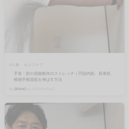
03-腕
セルフケア
手首・肘の屈曲動作のストレッチ｜円回内筋、長掌筋、
橈側手根屈筋を伸ばす方法
By
QITANO
on
2024年6月6日