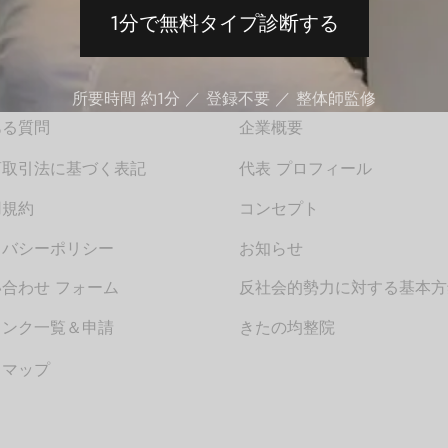
1分で無料タイプ診断する
い合わせ
企業概要
所要時間 約1分 ／ 登録不要 ／ 整体師監修
ある質問
企業概要
商取引法に基づく表記
代表 プロフィール
用規約
コンセプト
イバシーポリシー
お知らせ
合わせ フォーム
反社会的勢力に対する基本方
リンク一覧＆申請
きたの均整院
トマップ