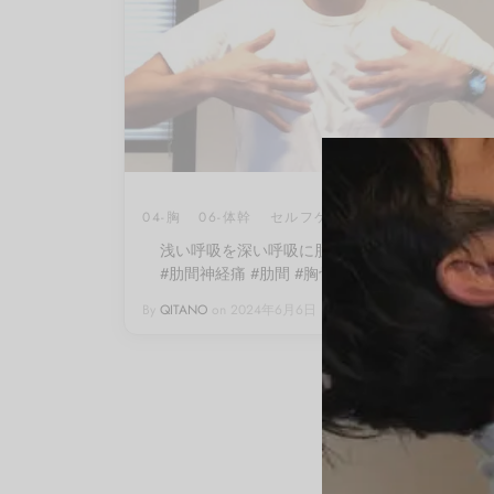
04-胸
06-体幹
セルフケア
浅い呼吸を深い呼吸に肋骨マッサージ【#肋骨
#肋間神経痛 #肋間 #胸骨 #大胸筋 #小胸筋】
By
QITANO
on
2024年6月6日