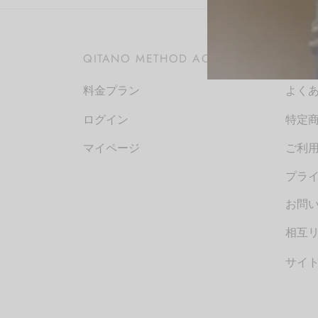
QITANO METHOD ACADEMY
お問
料金プラン
よく
ログイン
特定
マイページ
ご利
プラ
お問い
相互
サイ