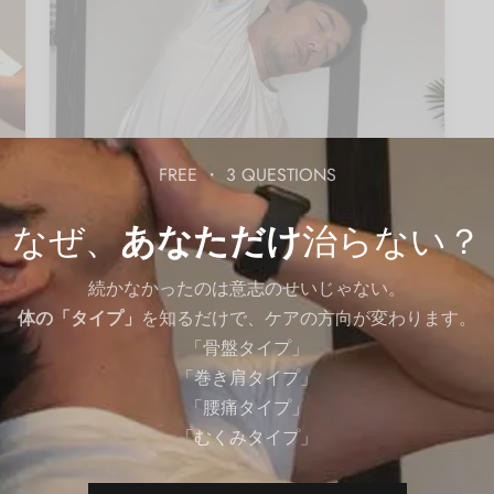
FREE ・ 3 QUESTIONS
04-胸
06-体幹
セルフケア
なぜ、
あなただけ
治らない？
肋骨の動きをよくするストレッチ｜肋骨、肋間
を伸ばす方法
続かなかったのは意志のせいじゃない。
By
QITANO
on
2024年6月6日
体の「タイプ」
を知るだけで、ケアの方向が変わります。
「骨盤タイプ」
「巻き肩タイプ」
「腰痛タイプ」
Load More
「むくみタイプ」