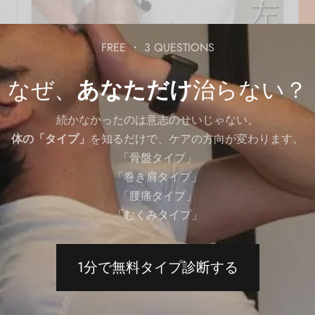
FREE ・ 3 QUESTIONS
03-腕
セルフケア
なぜ、
あなただけ
治らない？
手首・腕を柔らかくするストレッチ｜上腕筋、
腕橈骨筋、橈側手根屈筋、手掌腱膜を伸ばす方
続かなかったのは意志のせいじゃない。
法
体の「タイプ」
を知るだけで、ケアの方向が変わります。
By
QITANO
on
2024年6月6日
「骨盤タイプ」
「巻き肩タイプ」
「腰痛タイプ」
「むくみタイプ」
1分で無料タイプ診断する