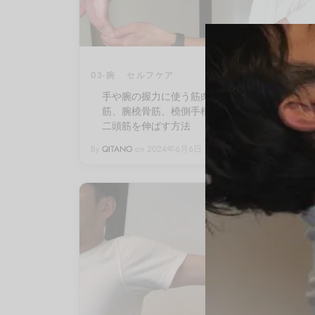
03-腕
セルフケア
手や腕の握力に使う筋肉をストレッチ｜上腕
筋、腕橈骨筋、橈側手根屈筋、手掌腱膜、上腕
二頭筋を伸ばす方法
By
QITANO
on
2024年6月6日