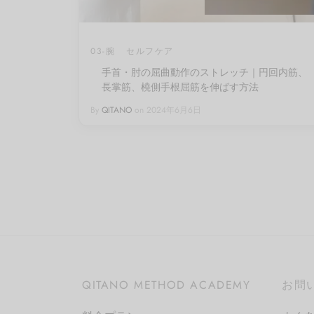
03-腕
セルフケア
手首・肘の屈曲動作のストレッチ｜円回内筋、
長掌筋、橈側手根屈筋を伸ばす方法
By
QITANO
on
2024年6月6日
QITANO METHOD ACADEMY
お問