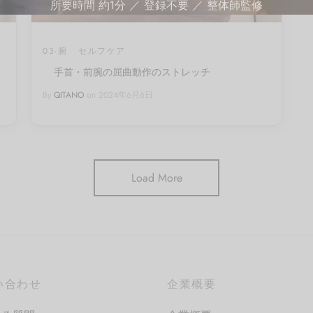
所要時間 約1分 ／ 登録不要 ／ 整体師監修
03-腕
セルフケア
手首・前腕の屈曲動作のストレッチ
By
QITANO
on
2024年6月6日
Load More
い合わせ
企業概要