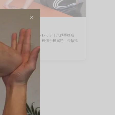
03-腕
セルフケア
手首の伸展・前腕のストレッチ｜尺側手根屈
筋、長掌筋、浅指屈筋、橈側手根屈筋、長母指
屈筋を伸ばす方法
By
QITANO
on
2024年6月6日