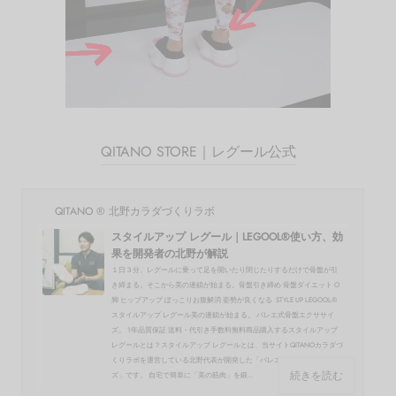
QITANO STORE｜レグール公式
QITANO ® 北野カラダづくりラボ
スタイルアップ レグール｜LEGOOL®使い方、効
果を開発者の北野が解説
１日３分。レグールに乗って足を開いたり閉じたりするだけで骨盤が引
き締まる。そこから美の連鎖が始まる。骨盤引き締め 骨盤ダイエット O
脚 ヒップアップ ぽっこりお腹解消 姿勢が良くなる STYLE UP LEGOOL®
スタイルアップ レグール美の連鎖が始まる。 バレエ式骨盤エクササイ
ズ。 1年品質保証 送料・代引き手数料無料商品購入するスタイルアップ
レグールとは？スタイルアップ レグールとは、当サイトQITANOカラダづ
くりラボを運営している北野代表が開発した「バレエ式骨盤エクササイ
続きを読む
ズ」です。 自宅で簡単に「美の筋肉」を鍛...