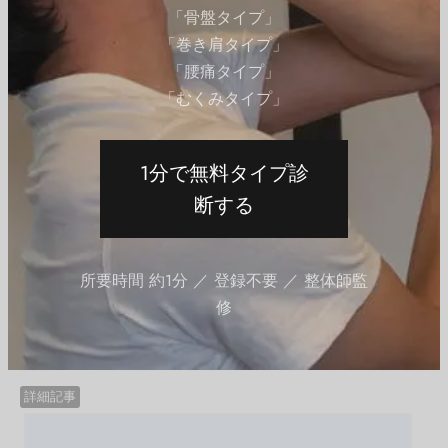
機能的な強化
「骨盤タイプ」
上腕三頭筋は日常生活の動作にも関与する重要
「巻き肩タイプ」
な筋肉です。このエクササイズによって、押す
「腰痛タイプ」
動作や物を持ち上げる際の機能的な強化が図れ
「むくみタイプ」
ます。
トレーニングバリエーション
リバースグリップを使用することで、トレーニ
1分で無料タイプ診
ングのバリエーションを追加できます。これに
断する
よって、上腕三頭筋に新たな刺激を与えて成長
を促進できます。
所要時間 約1分 ／ 登録不要 ／ 整体師監
当ストレッチ効果のある筋肉各種
修
#上腕三頭筋
詳細記事