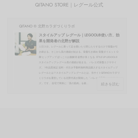
QITANO STORE｜レグール公式
QITANO ® 北野カラダづくりラボ
スタイルアップ レグール｜LEGOOL®使い方、効
果を開発者の北野が解説
１日３分。レグールに乗って足を開いたり閉じたりするだけで骨盤が引
き締まる。そこから美の連鎖が始まる。骨盤引き締め 骨盤ダイエット O
脚 ヒップアップ ぽっこりお腹解消 姿勢が良くなる STYLE UP LEGOOL®
スタイルアップ レグール美の連鎖が始まる。 バレエ式骨盤エクササイ
ズ。 1年品質保証 送料・代引き手数料無料商品購入するスタイルアップ
レグールとは？スタイルアップ レグールとは、当サイトQITANOカラダづ
くりラボを運営している北野代表が開発した「バレエ式骨盤エクササイ
続きを読む
ズ」です。 自宅で簡単に「美の筋肉」を鍛...