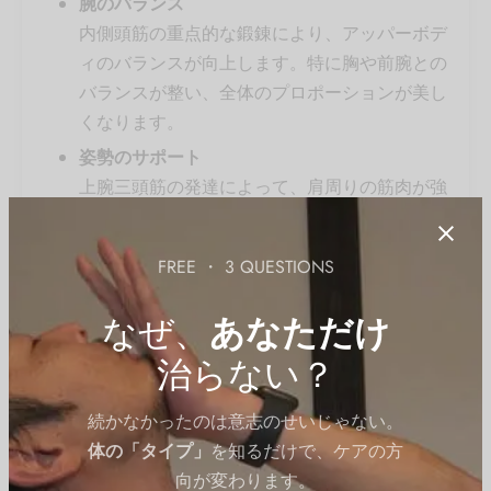
腕のバランス
内側頭筋の重点的な鍛錬により、アッパーボデ
ィのバランスが向上します。特に胸や前腕との
バランスが整い、全体のプロポーションが美し
くなります。
姿勢のサポート
上腕三頭筋の発達によって、肩周りの筋肉が強
化され、正しい姿勢をサポートします。背中の
安定性が増し、良好な体のアライメントが促進
FREE ・ 3 QUESTIONS
されます。
代謝の向上
なぜ、
あなただけ
リバースグリップトライセッププッシュダウン
治らない？
などの重量トレーニングは筋肉量を増やし、基
礎代謝率を向上させます。これにより、脂肪の
続かなかったのは意志のせいじゃない。
燃焼が促進され、体重管理がしやすくなりま
体の「タイプ」
を知るだけで、ケアの方
す。
向が変わります。