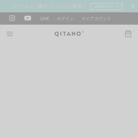
レグールをご購入いただいたお客様へ
LEGOOL サポート
LINE
ログイン
マイアカウント
Back
Back
Back
Back
Back
Back
ANO METHOD ACADEMY
OOL
Y LAB
肉図鑑
ットネス 一覧
イエット
ANO Method Academyとは
式】レグール
図鑑
ーウエイト
エットマインド
eck
タイプ診断（3問）
ールの使い方・効果
レッチ 一覧
ントレーニング
houlder
電子書籍プレゼント
ールの特集
ットネス 一覧
腕
筋トレ
Hand / arm
プラン
ール取扱店募集
ィメイク
ササイズ（有料会員）
hest