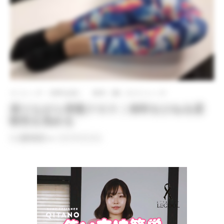
ストレッチ（有料会員）
体幹（腰）のストレッチ
座りながら骨盤クロス｜体幹をひねる柔
軟性を高める
By
QITANO
on
2021年8月4日