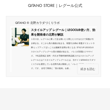
QITANO STORE｜レグール公式
QITANO ® 北野カラダづくりラボ
スタイルアップ レグール｜LEGOOL®使い方、効
果を開発者の北野が解説
１日３分。レグールに乗って足を開いたり閉じたりするだけで骨盤が引
き締まる。そこから美の連鎖が始まる。骨盤引き締め 骨盤ダイエット O
脚 ヒップアップ ぽっこりお腹解消 姿勢が良くなる STYLE UP LEGOOL®
スタイルアップ レグール美の連鎖が始まる。 バレエ式骨盤エクササイ
ズ。 1年品質保証 送料・代引き手数料無料商品購入するスタイルアップ
レグールとは？スタイルアップ レグールとは、当サイトQITANOカラダづ
くりラボを運営している北野代表が開発した「バレエ式骨盤エクササイ
続きを読む
ズ」です。 自宅で簡単に「美の筋肉」を鍛...