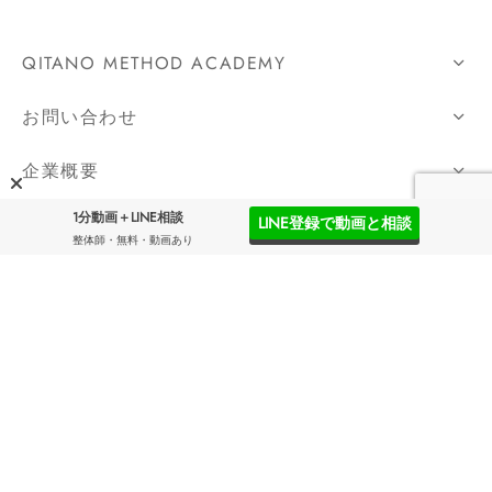
QITANO METHOD ACADEMY
お問い合わせ
企業概要
1分動画＋LINE相談
SNS
LINE登録で動画と相談
整体師・無料・動画あり
SNSを配信しています。フォローよろしくお願いしま
す。
QITANO
®