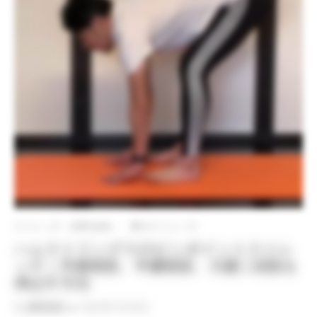
ストレッチ（有料会員）
脚のストレッチ
ハムストリングスのピンポイントストレ
ッチ｜半膜様筋、半腱様筋、大腿二頭筋を
伸ばす方法
By
QITANO
on
2021年7月16日