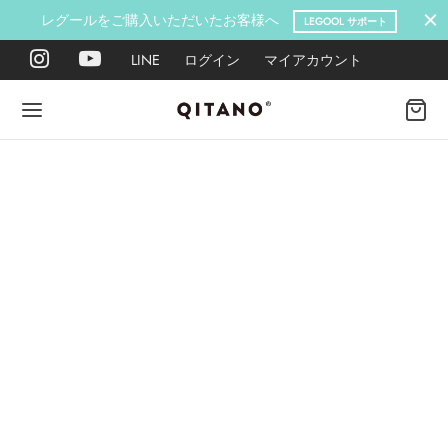
レグールをご購入いただいたお客様へ
LEGOOL サポート
LINE
ログイン
マイアカウント
Back
Back
Back
Back
Back
Back
ANO METHOD ACADEMY
OOL
Y LAB
肉図鑑
ットネス 一覧
イエット
ANO Method Academyとは
式】レグール
図鑑
ーウエイト
エットマインド
eck
タイプ診断（3問）
ールの使い方・効果
レッチ 一覧
ントレーニング
houlder
電子書籍プレゼント
ールの特集
ットネス 一覧
腕
筋トレ
Hand / arm
プラン
ール取扱店募集
ィメイク
ササイズ（有料会員）
hest