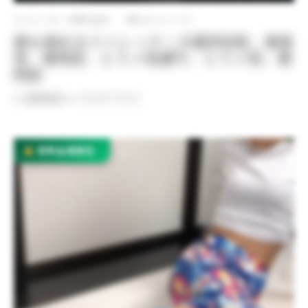
ストレッチ（有料会員）
脚のストレッチ
膝を緩めるストレッチ｜大腿四頭筋、膝蓋
骨、膝窩筋、ヒラメ筋腱弓、ヒラメ筋、膝
関節
By
QITANO
on
2021年7月9日
有料会員限定