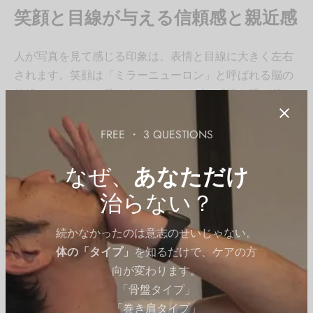
笑顔と目線が与える信頼感と親近感
人が写真を見て感じる印象は、表情と目線に大きく左右
されます。笑顔は「ミラーニューロン」と呼ばれる脳の
仕組みによって、見た人にポジティブな感情を呼び起こ
します。目線がカメラに向かっている写真は、相手に対
してオープンで誠実な印象を与える効果があります。
FREE ・ 3 QUESTIONS
なぜ、
あなただけ
笑顔と目線が交わる瞬間、オンライン上でも人は自然と
「この人と話してみたい」と感じるのです。
治らない？
笑顔の効果を最大限に活かすための
続かなかったのは意志のせいじゃない。
ポイント
体の「タイプ」
を知るだけで、ケアの方
向が変わります。
「骨盤タイプ」
目元の笑顔（Duchenne Smile）
：目尻にシワができ
「巻き肩タイプ」
る本物の笑顔が、信頼感を与える。