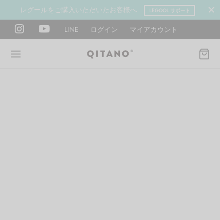
レグールをご購入いただいたお客様へ
LEGOOL サポート
LINE
ログイン
マイアカウント
Back
Back
Back
Back
Back
Back
ANO METHOD ACADEMY
OOL
Y LAB
肉図鑑
ットネス 一覧
イエット
ANO Method Academyとは
式】レグール
図鑑
ーウエイト
エットマインド
eck
タイプ診断（3問）
ールの使い方・効果
レッチ 一覧
ントレーニング
houlder
電子書籍プレゼント
ールの特集
ットネス 一覧
腕
筋トレ
Hand / arm
プラン
ール取扱店募集
ィメイク
ササイズ（有料会員）
hest