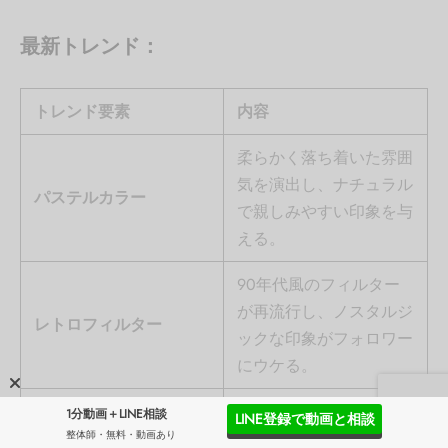
最新トレンド：
トレンド要素
内容
柔らかく落ち着いた雰囲
気を演出し、ナチュラル
パステルカラー
で親しみやすい印象を与
える。
90年代風のフィルター
が再流行し、ノスタルジ
レトロフィルター
ックな印象がフォロワー
にウケる。
動きのある背景やエフェ
1分動画＋LINE相談
LINE登録で動画と相談
モーションエフェクト
クトで、静止画でも目を
整体師・無料・動画あり