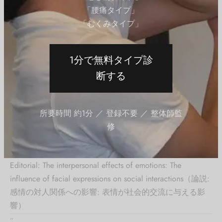
「腰痛タイプ」
歯を見せるか見せないか？
：明るく親しみやすさを
「むくみタイプ」
重視するなら歯を見せる笑顔が効果的。
自然な表情
：作り笑いではなく、心からの笑顔を意
識する。
1分で無料タイプ診
断する
このように、笑顔と目線を意識することで、アイコンが
与える印象は大きく変わります。特にマッチングアプリ
では、笑顔の写真が「いいね！」数の増加につながると
所要時間 約1分 ／ 登録不要 ／ 整体師監
いう調査結果も報告されています。
修
参考文献：”
Editorial: The interpersonal effects of emotions: The
influence of facial expressions on social interactions（論説:
感情の対人関係への影響: 表情が社会的交流に与える影
響）
”