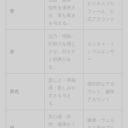
ビジネスプロ
知性を連想さ
青
フィール、公
せ、落ち着き
式アカウント
を与える。
活力・情熱・
行動力を感じ
エンタメ・イ
赤
させ、目を引
ンフルエンサ
く効果があ
ー
る。
楽しさ・幸福
個性的なアカ
感・親しみや
黄色
ウント、趣味
すさを与え
アカウント
る。
安心感・自
健康・ウェル
然・健康をイ
緑
ネス系のプロ