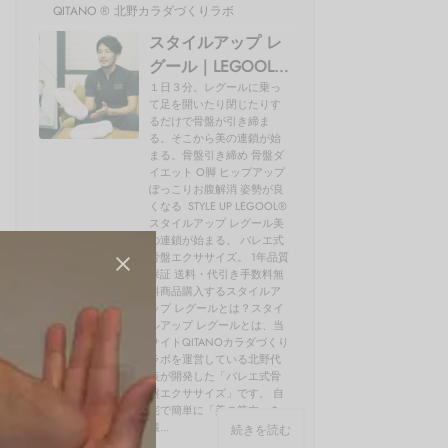
QITANO ® 北野カラダづくりラボ
スタイルアップ レ
グール｜LEGOOL®
使い方、効果を開
１日３分。レグールに乗っ
て足を開いたり閉じたりす
発者の北野が解説
るだけで骨盤が引き締ま
る。そこから美の連鎖が始
まる。骨盤引き締め 骨盤ダ
イエット O脚 ヒップアップ
ぽっこりお腹解消 姿勢が良
くなる STYLE UP LEGOOL®
スタイルアップ レグール美
の連鎖が始まる。 バレエ式
骨盤エクササイズ。 1年品質
保証 送料・代引き手数料無
料商品購入するスタイルア
ップ レグールとは？スタイ
ルアップ レグールとは、当
サイトQITANOカラダづくり
ラボを運営している北野代
表が開発した「バレエ式骨
盤エクササイズ」です。 自
宅で簡単に「美の筋肉」を
鍛...
続きを読む