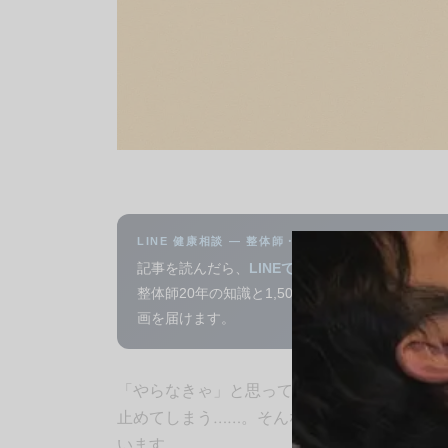
LINE 健康相談 — 整体師・北野より
記事を読んだら、
LINEでAI健康相談
してみてく
整体師20年の知識と1,500本以上の動画から、
画を届けます。
「やらなきゃ」と思っているのに、動けない
止めてしまう……。そんな“できないくせに完
います。