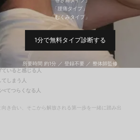
「巻き肩タイプ」
「腰痛タイプ」
のための、心の整理術と行動改善のガイドです。
「むくみタイプ」
ください。
1分で無料タイプ診断する
ない人
…」と尻込みしてしまう人
所要時間 約1分 ／ 登録不要 ／ 整体師監修
げていると感じる人
してしまう人
比べてつらくなる人
と向き合い、そこから解放される第一歩を一緒に踏み出