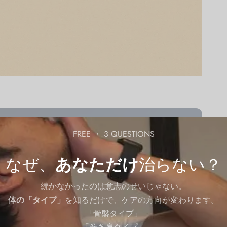
FREE ・ 3 QUESTIONS
ださい。
LINE で相談する
あなたの悩みに合うセルフケア動
なぜ、
あなただけ
治らない？
月1回無料 ・ 友達追加で今すぐ
続かなかったのは意志のせいじゃない。
。「完璧にできないなら、やらない方がマシ」と自分を
体の「タイプ」
を知るだけで、ケアの方向が変わります。
璧主義”に悩んでいるあなたへ、このページは書かれて
「骨盤タイプ」