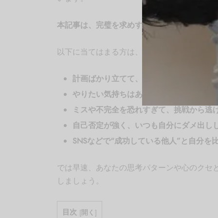
本記事は、完璧を求めすぎて前に進めない人
以下に当てはまる方は、ぜひ最後までお読み
計画ばかり立てて、なかなか行動に移せ
やりたい気持ちはあるのに「自分なんて
ミスや不完全を恐れすぎて、挑戦から逃
自己否定が強く、いつも自分にダメ出し
SNSなどで“成功している他人”と自分を
では早速、あなたの思考パターンや心のクセ
しましょう。
目次
[
開く
]