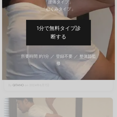
「腰痛タイプ」
「むくみタイプ」
1分で無料タイプ診
断する
所要時間 約1分 ／ 登録不要 ／ 整体師監
修
08-股関節
10-脚
セルフケア
クイックハムストリングスストレッチ｜もも裏の柔軟性
アップ
By
QITANO
on
2024年6月7日