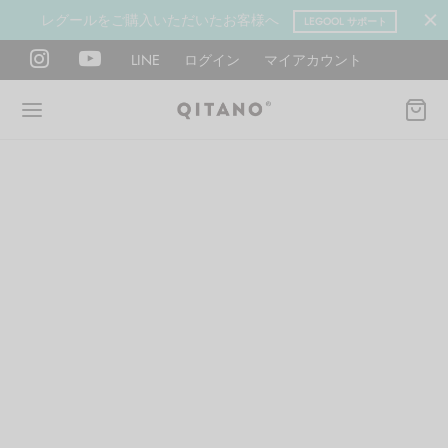
レグールをご購入いただいたお客様へ
LEGOOL サポート
LINE
ログイン
マイアカウント
Back
Back
Back
Back
Back
Back
ANO METHOD ACADEMY
OOL
Y LAB
肉図鑑
ットネス 一覧
イエット
ANO Method Academyとは
式】レグール
図鑑
ーウエイト
エットマインド
eck
タイプ診断（3問）
ールの使い方・効果
レッチ 一覧
ントレーニング
houlder
電子書籍プレゼント
ールの特集
ットネス 一覧
腕
筋トレ
Hand / arm
プラン
ール取扱店募集
ィメイク
ササイズ（有料会員）
hest