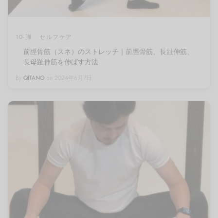
10-脚
セルフケア
前脛骨筋（スネ）のストレッチ｜前脛骨筋、長趾伸筋、
長母趾伸筋を伸ばす方法
By
QITANO
on
2024年6月7日