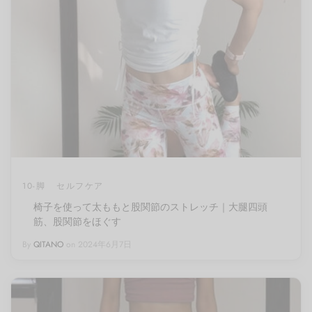
10-脚
セルフケア
椅子を使って太ももと股関節のストレッチ｜大腿四頭
筋、股関節をほぐす
By
QITANO
on
2024年6月7日