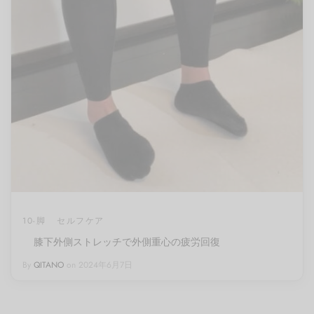
10-脚
セルフケア
膝下外側ストレッチで外側重心の疲労回復
By
QITANO
on
2024年6月7日