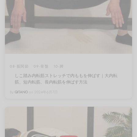
08-股関節
09-骨盤
10-脚
しこ踏み内転筋ストレッチで内ももを伸ばす｜大内転
筋、短内転筋、長内転筋を伸ばす方法
By
QITANO
on
2024年6月7日