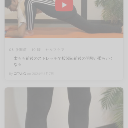
08-股関節
10-脚
セルフケア
太もも前後のストレッチで股関節前後の開脚が柔らかく
なる
By
QITANO
on
2024年6月7日