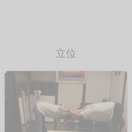
イン
フケア
レッチ（有料会員）
pine
ページ
レ
・腰
サージ（有料会員）
Trunk
レッチ
（有料会員）
Pelvis
立位
エット
eg
ーツ