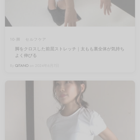
10-脚
セルフケア
脚をクロスした前屈ストレッチ｜太もも裏全体が気持ち
よく伸びる
By
QITANO
on
2024年6月7日