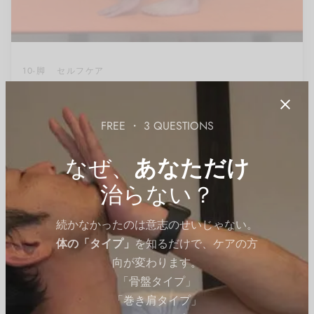
10-脚
セルフケア
ハムストリングスのピンポイントストレッチ｜半膜様
筋、半腱様筋、大腿二頭筋を伸ばす方法
FREE ・ 3 QUESTIONS
By
QITANO
on
2024年6月7日
なぜ、
あなただけ
治らない？
続かなかったのは意志のせいじゃない。
体の「タイプ」
を知るだけで、ケアの方
向が変わります。
「骨盤タイプ」
「巻き肩タイプ」